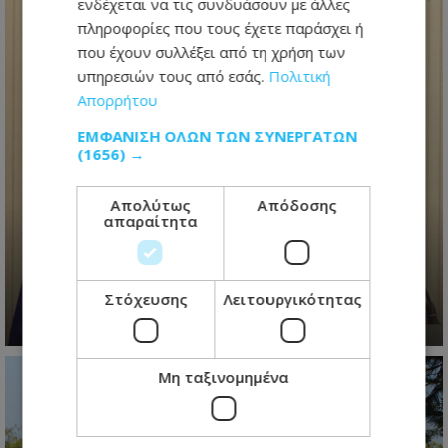
ενδέχεται να τις συνδυάσουν με άλλες
πληροφορίες που τους έχετε παράσχει ή
που έχουν συλλέξει από τη χρήση των
υπηρεσιών τους από εσάς.
Πολιτική
Απορρήτου
ΕΜΦΆΝΙΣΗ ΌΛΩΝ ΤΩΝ ΣΥΝΕΡΓΑΤΏΝ
(1656) →
Ανασχηματισμός με πολιτικά
Απολύτως
Απόδοσης
απαραίτητα
μηνύματα: Ο Πρόεδρος
Χριστοδουλίδης έθεσε τον πήχη
ψηλά για τη νέα κυβέρνηση
Στόχευσης
Λειτουργικότητας
06.08.2026 - 09:41
Μη ταξινομημένα