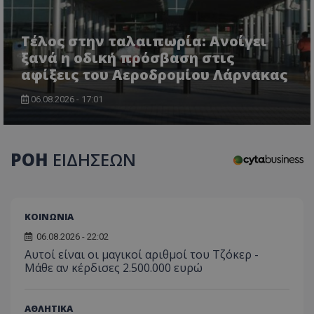
Τέλος στην ταλαιπωρία: Ανοίγει
ξανά η οδική πρόσβαση στις
αφίξεις του Αεροδρομίου Λάρνακας
CookieScriptConsent
CookieScript
www.tothemaonline.com
06.08.2026 - 17:01
ΡΟΗ
ΕΙΔΗΣΕΩΝ
ΚΟΙΝΩΝΙΑ
06.08.2026 - 22:02
Αυτοί είναι οι μαγικοί αριθμοί του Τζόκερ -
usprivacy
.themasports.tothemaonline.co
Μάθε αν κέρδισες 2.500.000 ευρώ
ΑΘΛΗΤΙΚΑ