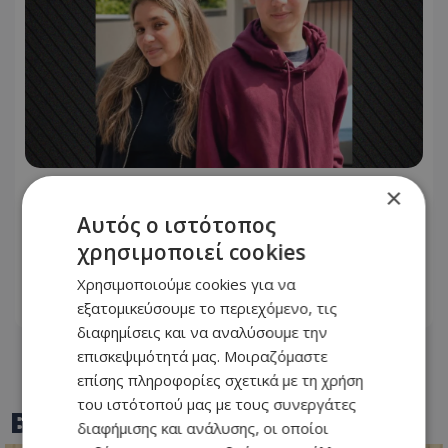
Άγριο διπλό έγκλημα στην Ταϊλάνδη:
×
Σκότωσαν δύο αδέλφια από τη Ρωσία
Αυτός ο ιστότοπος
για τη μηχανή τους και μια οικογένεια
χρησιμοποιεί cookies
για το φορτηγάκι της
Χρησιμοποιούμε cookies για να
εξατομικεύσουμε το περιεχόμενο, τις
06.08.2026 - 12:02
διαφημίσεις και να αναλύσουμε την
επισκεψιμότητά μας. Μοιραζόμαστε
επίσης πληροφορίες σχετικά με τη χρήση
του ιστότοπού μας με τους συνεργάτες
BEST OF
TOTHEMAONLINE
διαφήμισης και ανάλυσης, οι οποίοι