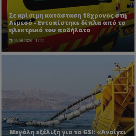
Σε κρίσιμη κατάσταση 18χρονος στη
Λεμεσό - Εντοπίστηκε δίπλα από το
ηλεκτρικό του ποδήλατο
06.08.2026 - 17:22
ASP.NET_SessionId
Microsoft Corporation
themasports.tothemaonline.co
Μεγάλη εξέλιξη για το GSI: «Ανοίγει