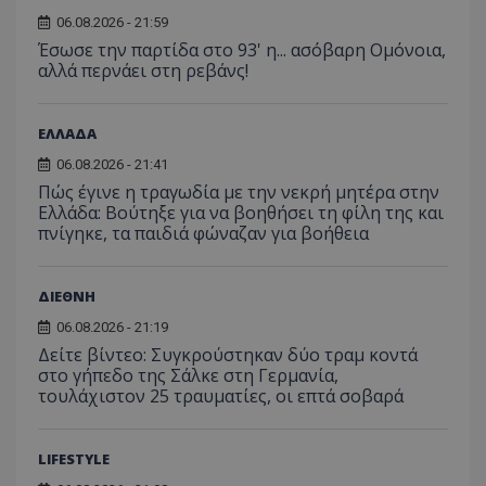
06.08.2026 - 21:59
Έσωσε την παρτίδα στο 93' η... ασόβαρη Ομόνοια,
αλλά περνάει στη ρεβάνς!
ΕΛΛΑΔΑ
06.08.2026 - 21:41
Πώς έγινε η τραγωδία με την νεκρή μητέρα στην
Προμηθευτής
Ελλάδα: Βούτηξε για να βοηθήσει τη φίλη της και
Ονοματεπώνυμο
Λήξη
Περιγραφή
Προμηθευτής
/
Πεδίο
/
πνίγηκε, τα παιδιά φώναζαν για βοήθεια
Ονοματεπώνυμο
Λήξη
Περιγραφή
Πεδίο
Προμηθευτής
/
Ονοματεπώνυμο
Λήξη
Περιγ
A_1283
gml-grp.com
2 μήνες 4
Αυτό το cook
Πεδίο
εβδομάδες
χρησιμοποιείτ
mid
1
Αυτό είναι ένα
Meta
την
χρόνος
cookie
_ga_7ZKH09CT69
Platform Inc.
.tothemaonline.com
1 χρόνος 1
Αυτό τ
Προμηθευτής
/
ΔΙΕΘΝΗ
παρακολούθη
Ονοματεπώνυμο
Λήξη
Περι
1
Instagram που
.instagram.com
μήνας
χρησιμ
Πεδίο
της συμπερι
μήνας
επιτρέπει τη
από το
06.08.2026 - 21:19
του χρήστη κ
λειτουργικότητ
Analyti
VISITOR_INFO1_LIVE
5 μήνες 4
Αυτό
Google LLC
αλληλεπίδρασ
των κοινωνικών
Δείτε βίντεο: Συγκρούστηκαν δύο τραμ κοντά
διατήρ
εβδομάδες
έχει 
.youtube.com
την ενίσχυση
μέσων μέσα
κατάσ
στο γήπεδο της Σάλκε στη Γερμανία,
από 
εμπειρίας του
στον ιστότοπο.
περιόδ
για ν
τουλάχιστον 25 τραυματίες, οι επτά σοβαρά
χρήστη ή τη
σύνδεσ
παρα
συλλογή δεδ
προτ
για την ανάλ
_ga_1GFPXQZD17
.tothemaonline.com
1 χρόνος 1
Αυτό τ
χρησ
και εξατομικ
μήνας
χρησιμ
βίντ
περιεχόμενο.
LIFESTYLE
από το
που ε
Analyti
ενσω
A_1288
gml-grp.com
2 μήνες 4
Αυτό το cook