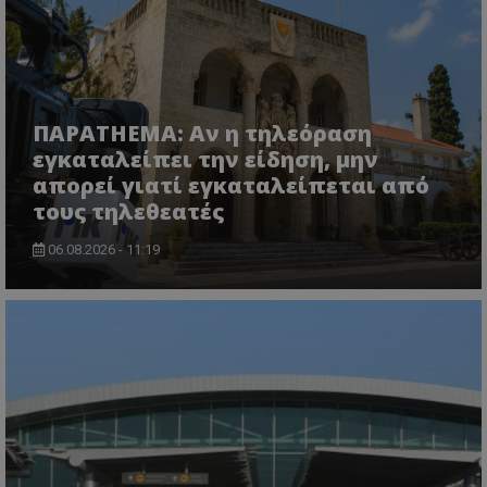
lifenewscy.tothemaonline.com
ΠΑΡΑTHEMA: Αν η τηλεόραση
εγκαταλείπει την είδηση, μην
απορεί γιατί εγκαταλείπεται από
τους τηλεθεατές
06.08.2026 - 11:19
msToken
.tiktok.com