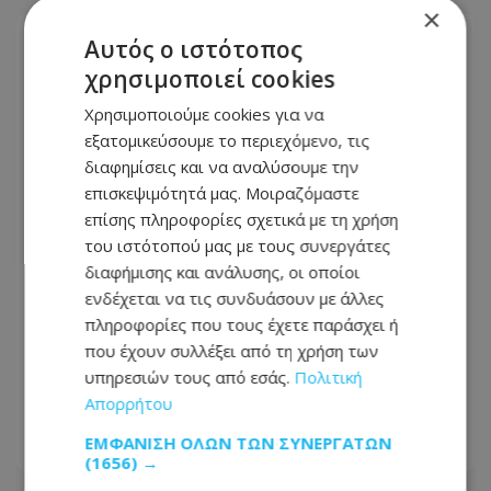
×
Αυτός ο ιστότοπος
χρησιμοποιεί cookies
Χρησιμοποιούμε cookies για να
εξατομικεύσουμε το περιεχόμενο, τις
διαφημίσεις και να αναλύσουμε την
επισκεψιμότητά μας. Μοιραζόμαστε
επίσης πληροφορίες σχετικά με τη χρήση
του ιστότοπού μας με τους συνεργάτες
διαφήμισης και ανάλυσης, οι οποίοι
ενδέχεται να τις συνδυάσουν με άλλες
Στα χέρια του ΥΠΑΜ το πόρισμα για
πληροφορίες που τους έχετε παράσχει ή
την πυρκαγιά στο Πεδίο Βολής Καλού
που έχουν συλλέξει από τη χρήση των
Χωριού – Αναμένει την ολοκλήρωση
υπηρεσιών τους από εσάς.
Πολιτική
της ποινικής έρευνας
Απορρήτου
ΕΜΦΆΝΙΣΗ ΌΛΩΝ ΤΩΝ ΣΥΝΕΡΓΑΤΏΝ
06.08.2026 - 14:11
(1656) →