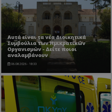
msToken
.tiktok.com
Αυτά είναι τα νέα Διοικητικά
Συμβούλια των Ημικρατικών
Οργανισμών - Δείτε ποιοι
αναλαμβάνουν
06.08.2026 - 18:33
CookieScriptConsent
CookieScript
www.tothemaonline.com