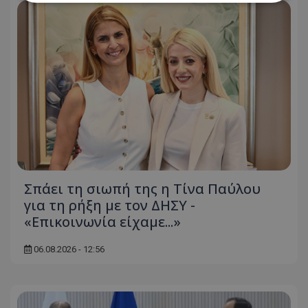
Απολύτως απαραίτητα
Απόδοσης
Στόχευσης
Λειτουργικότητας
Μη ταξινομημένα
Τα απολύτως απαραίτητα cookies επιτρέπουν
βασικές λειτουργίες του ιστότοπου, όπως τη
σύνδεση χρήστη και τη διαχείριση λογαριασμού.
Ο ιστότοπος δεν μπορεί να χρησιμοποιηθεί σωστά
χωρίς τα απολύτως απαραίτητα cookies.
Ονοματεπώνυμο
Προμηθευτής
/
Πεδίο
usprivacy
.lifenewscy.tothemaonline.com
Σπάει τη σιωπή της η Τίνα Παύλου
για τη ρήξη με τον ΔΗΣΥ -
«Επικοινωνία είχαμε...»
06.08.2026 - 12:56