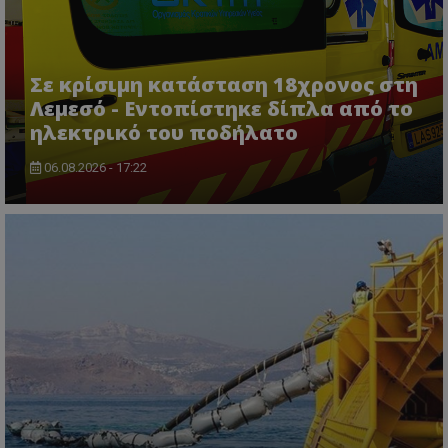
Σε κρίσιμη κατάσταση 18χρονος στη
Λεμεσό - Εντοπίστηκε δίπλα από το
ηλεκτρικό του ποδήλατο
06.08.2026 - 17:22
usprivacy
.themasports.tothemaonline.co