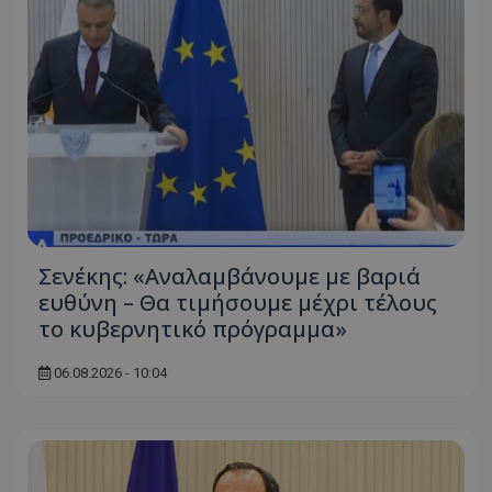
ASP.NET_SessionId
Microsoft Corporation
themasports.tothemaonline.co
Σενέκης: «Αναλαμβάνουμε με βαριά
ευθύνη – Θα τιμήσουμε μέχρι τέλους
το κυβερνητικό πρόγραμμα»
VISITOR_PRIVACY_METADATA
YouTube
.youtube.com
06.08.2026 - 10:04