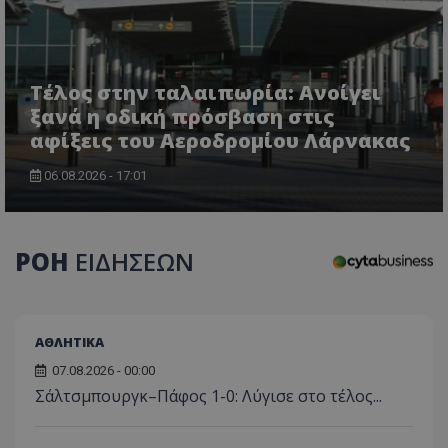
τον 
τον τρ
του 
οποίο 
επισκέπ
πρόσβα
ιστοσε
Συλλέγε
Τέλος στην ταλαιπωρία: Ανοίγει
για τις
του χρ
ξανά η οδική πρόσβαση στις
ιστοσε
αφίξεις του Αεροδρομίου Λάρνακας
ποιες σ
έχουν 
06.08.2026 - 17:01
_ga_J7RS52TMNC
.tothemaonline.com
1 χρόνος 1
Αυτό τ
μήνας
χρησιμ
από το
Analyti
διατήρ
κατάσ
ΡΟΗ
ΕΙΔΗΣΕΩΝ
περιόδ
σύνδεσ
ΑΘΛΗΤΙΚΑ
07.08.2026 - 00:00
Σάλτσμπουργκ–Πάφος 1-0: Λύγισε στο τέλος...