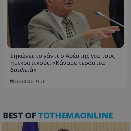
usprivacy
.lifenewscy.tothemaonline.com
Σηκώνει το γάντι ο Αρέστης για τους
ημικρατικούς: «Κάναμε τεράστια
ASP.NET_SessionId
Microsoft Corporation
δουλειά»
themasports.tothemaonline.co
08.08.2026 - 13:58
BEST OF
TOTHEMAONLINE