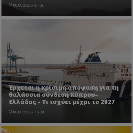
08.08.2026 - 21:02
CookieScriptConsent
CookieScript
www.tothemaonline.com
Έρχεται η κρίσιμη απόφαση για τη
θαλάσσια σύνδεση Κύπρου–
Ελλάδας – Τι ισχύει μέχρι το 2027
08.08.2026 - 15:08
usprivacy
.themasports.tothemaonline.co