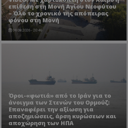
ASP.NET_SessionId
Microsoft Corporation
επίθεση στη Μονή Αγίου Νεοφύτου
lifenewscy.tothemaonline.com
– Όλο το χρονικό της απόπειρας
φόνου στη Μονή
08.08.2026 - 20:46
msToken
.tiktok.com
Όροι-«φωτιά» από το Ιράν για το
άνοιγμα των Στενών του Ορμούζ:
Επαναφέρει την αξίωση για
αποζημιώσεις, άρση κυρώσεων και
αποχώρηση των ΗΠΑ