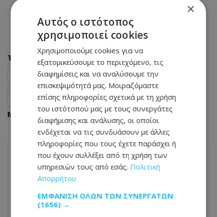
×
Αυτός ο ιστότοπος
χρησιμοποιεί cookies
Χρησιμοποιούμε cookies για να
Tags
εξατομικεύσουμε το περιεχόμενο, τις
διαφημίσεις και να αναλύσουμε την
Κατανομή Εδρών
Ειδήσεις Κύπρος
Κύπρος νέα
επισκεψιμότητά μας. Μοιραζόμαστε
επίσης πληροφορίες σχετικά με τη χρήση
Βουλευτικές Εκλογές
Πολιτική
του ιστότοπού μας με τους συνεργάτες
Μοιράσου αυτό το άρθρο
διαφήμισης και ανάλυσης, οι οποίοι
ενδέχεται να τις συνδυάσουν με άλλες
πληροφορίες που τους έχετε παράσχει ή
που έχουν συλλέξει από τη χρήση των
υπηρεσιών τους από εσάς.
Πολιτική
ΠΡΟΗΓΟΎΜΕΝΟ ΆΡΘΡΟ
Απορρήτου
Ανατροπή στις κάλπες: Αυτά τα νέα
κόμματα μπαίνουν στη Βουλή
ΕΜΦΆΝΙΣΗ ΌΛΩΝ ΤΩΝ ΣΥΝΕΡΓΑΤΏΝ
(1656) →
24.05.2026 - 22:04