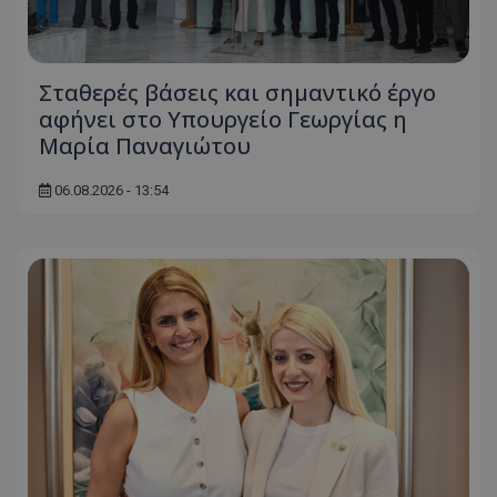
Σταθερές βάσεις και σημαντικό έργο
msToken
.tiktok.com
αφήνει στο Υπουργείο Γεωργίας η
Μαρία Παναγιώτου
06.08.2026 - 13:54
CookieScriptConsent
CookieScript
www.tothemaonline.com