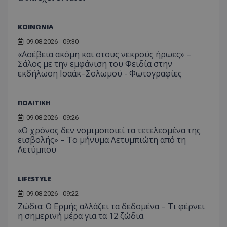
ποιες σ
έχουν 
ΚΟΙΝΩΝΙΑ
_ga_J7RS52TMNC
.tothemaonline.com
1 χρόνος 1
Αυτό τ
μήνας
χρησιμ
από το
09.08.2026 - 09:30
Analyti
«Ασέβεια ακόμη και στους νεκρούς ήρωες» –
διατήρ
κατάσ
Σάλος με την εμφάνιση του Φειδία στην
περιόδ
εκδήλωση Ισαάκ–Σολωμού - Φωτογραφίες
σύνδεσ
ΠΟΛΙΤΙΚΗ
09.08.2026 - 09:26
«Ο χρόνος δεν νομιμοποιεί τα τετελεσμένα της
εισβολής» – Το μήνυμα Λετυμπιώτη από τη
Λετύμπου
LIFESTYLE
09.08.2026 - 09:22
Ζώδια: Ο Ερμής αλλάζει τα δεδομένα – Τι φέρνει
η σημερινή μέρα για τα 12 ζώδια