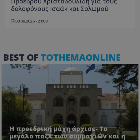
Προεδρου Χριστοδουλίδη για τους
δολοφόνους Ισαάκ και Σολωμού
08.08.2026 - 21:08
BEST OF
TOTHEMAONLINE
VISITOR_PRIVACY_METADATA
YouTube
.youtube.com
Η προεδρική μάχη άρχισε- Το
μεγάλο παζλ των συμμαχιών και η