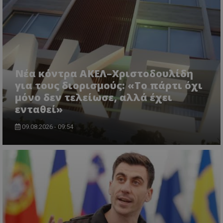
Νέα κόντρα ΑΚΕΛ–Χριστοδουλίδη
για τους διορισμούς: «Το πάρτι όχι
μόνο δεν τελείωσε, αλλά έχει
ενταθεί»
CookieScriptConsent
09.08.2026 - 09:54
CookieScript
www.tothemaonline.com