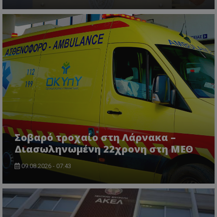
ASP.NET_SessionId
Microsoft Corporation
lifenewscy.tothemaonline.com
Σοβαρό τροχαίο στη Λάρνακα –
Διασωληνωμένη 22χρονη στη ΜΕΘ
09.08.2026 - 07:43
msToken
.tiktok.com