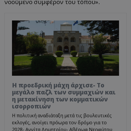
νοούμενο συμφέρον του τόπου».
Η προεδρική μάχη άρχισε- Το
μεγάλο παζλ των συμμαχιών και
η μετακίνηση των κομματικών
ισορροπιών
Η πολιτική αναδιάταξη μετά τις βουλευτικές
εκλογές, ανοίγει πρόωρα τον δρόμο για το
2028- Αννίτα Δημητρίου- Αβέρωφ Νεοφύτου