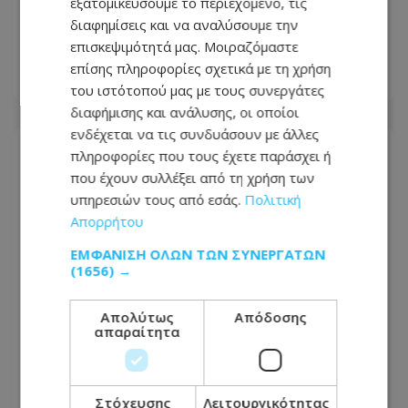
«Ο χρόνος δεν νομιμοποιεί τα
εξατομικεύσουμε το περιεχόμενο, τις
τετελεσμένα της εισβολής» – Το
διαφημίσεις και να αναλύσουμε την
μήνυμα Λετυμπιώτη από τη Λετύμπου
επισκεψιμότητά μας. Μοιραζόμαστε
επίσης πληροφορίες σχετικά με τη χρήση
09.08.2026 - 09:26
του ιστότοπού μας με τους συνεργάτες
διαφήμισης και ανάλυσης, οι οποίοι
ενδέχεται να τις συνδυάσουν με άλλες
πληροφορίες που τους έχετε παράσχει ή
που έχουν συλλέξει από τη χρήση των
υπηρεσιών τους από εσάς.
Πολιτική
Απορρήτου
ΕΜΦΆΝΙΣΗ ΌΛΩΝ ΤΩΝ ΣΥΝΕΡΓΑΤΏΝ
(1656) →
Απολύτως
Απόδοσης
απαραίτητα
Η προεδρική μάχη άρχισε- Το μεγάλο
Στόχευσης
Λειτουργικότητας