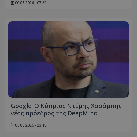
06.08.2026 - 07:20
msToken
.tiktok.com
Google: Ο Κύπριος Ντέμης Χασάμπης
νέος πρόεδρος της DeepMind
CookieScriptConsent
CookieScript
www.tothemaonline.com
05.08.2026 - 23:13