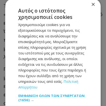
×
Το στεγνωτήριο δεν είναι
Αυτός ο ιστότοπος
«απαγορευμένη» συσκευή, αλλά είναι από
χρησιμοποιεί cookies
εκείνες που χρειάζονται έξυπνη χρήση.
Χρησιμοποιούμε cookies για να
εξατομικεύσουμε το περιεχόμενο, τις
Όσο πιο συχνά δουλεύει και όσο
διαφημίσεις και να αναλύσουμε την
παλαιότερο είναι το μοντέλο, τόσο
επισκεψιμότητά μας. Μοιραζόμαστε
επίσης πληροφορίες σχετικά με τη χρήση
μεγαλύτερη είναι η επιβάρυνση στον
του ιστότοπού μας με τους συνεργάτες
λογαριασμό ρεύματος.
διαφήμισης και ανάλυσης, οι οποίοι
ενδέχεται να τις συνδυάσουν με άλλες
Για τα νοικοκυριά που θέλουν να
πληροφορίες που τους έχετε παράσχει ή
που έχουν συλλέξει από τη χρήση των
μειώσουν την κατανάλωση, η λύση δεν
υπηρεσιών τους από εσάς.
Πολιτική
είναι απαραίτητα να το σταματήσουν
Απορρήτου
εντελώς, αλλά να το χρησιμοποιούν πιο
ΕΜΦΆΝΙΣΗ ΌΛΩΝ ΤΩΝ ΣΥΝΕΡΓΑΤΏΝ
(1656) →
στοχευμένα: λιγότεροι κύκλοι, καλύτερο