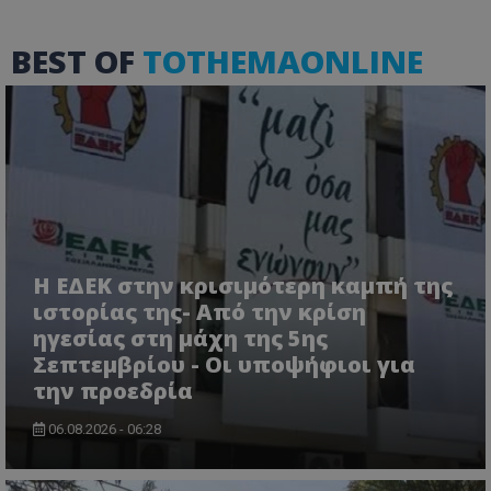
τον 
τον τρ
του 
οποίο 
επισκέπ
BEST OF
TOTHEMAONLINE
πρόσβα
ιστοσε
Συλλέγε
για τις
του χρ
ιστοσε
ποιες σ
έχουν 
_ga_J7RS52TMNC
.tothemaonline.com
1 χρόνος 1
Αυτό τ
μήνας
χρησιμ
από το
Analyti
διατήρ
κατάσ
Η ΕΔΕΚ στην κρισιμότερη καμπή της
περιόδ
σύνδεσ
ιστορίας της- Από την κρίση
ηγεσίας στη μάχη της 5ης
Σεπτεμβρίου - Οι υποψήφιοι για
την προεδρία
06.08.2026 - 06:28