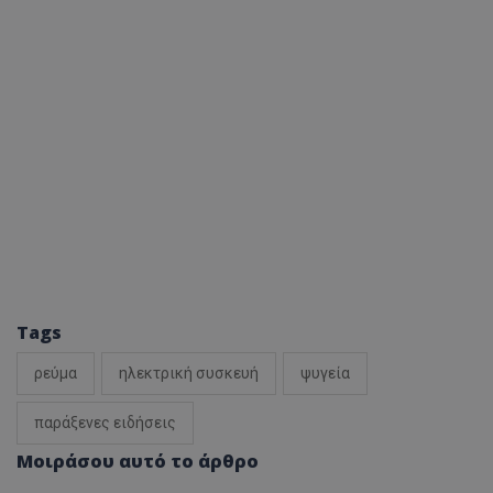
ASP.NET_SessionId
Microsoft Corporation
themasports.tothemaonline.co
Tags
VISITOR_PRIVACY_METADATA
YouTube
.youtube.com
ρεύμα
ηλεκτρική συσκευή
ψυγεία
παράξενες ειδήσεις
Μοιράσου αυτό το άρθρο