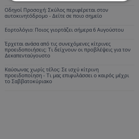
Οδηγοί Προσοχή: Σκύλος περιφέρεται στον
Απολύτως απαραίτητα
Απόδοσης
αυτοκινητόδρομο - Δείτε σε ποιο σημείο
Στόχευσης
Λειτουργικότητας
Εορτολόγιο: Ποιος γιορτάζει σήμερα 6 Αυγούστου
Μη ταξινομημένα
Τα απολύτως απαραίτητα cookies επιτρέπουν
Έρχεται ανάσα από τις συνεχόμενες κίτρινες
βασικές λειτουργίες του ιστότοπου, όπως τη
προειδοποιήσεις: Τι δείχνουν οι προβλέψεις για τον
σύνδεση χρήστη και τη διαχείριση λογαριασμού.
Δεκαπενταύγουστο
Ο ιστότοπος δεν μπορεί να χρησιμοποιηθεί σωστά
χωρίς τα απολύτως απαραίτητα cookies.
Καύσωνας χωρίς τέλος: Σε ισχύ κίτρινη
Ονοματεπώνυμο
Προμηθευτής
/
Πεδίο
προειδοποίηση - Τι μας επιφυλάσσει ο καιρός μέχρι
το Σαββατοκύριακο
usprivacy
.lifenewscy.tothemaonline.com