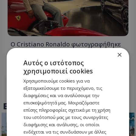
Ο Cristiano Ronaldo φωτογραφήθηκε
μπροστά από τον στόλο των
×
πανάκριβων αυτοκινήτων του!
Αυτός ο ιστότοπος
χρησιμοποιεί cookies
06.08.2026 - 09:46
Χρησιμοποιούμε cookies για να
εξατομικεύσουμε το περιεχόμενο, τις
διαφημίσεις και να αναλύσουμε την
επισκεψιμότητά μας. Μοιραζόμαστε
BEST OF
TOTHEMAONLINE
επίσης πληροφορίες σχετικά με τη χρήση
του ιστότοπού μας με τους συνεργάτες
διαφήμισης και ανάλυσης, οι οποίοι
ενδέχεται να τις συνδυάσουν με άλλες