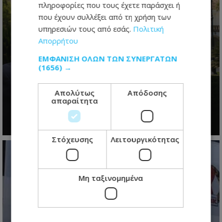
πληροφορίες που τους έχετε παράσχει ή
που έχουν συλλέξει από τη χρήση των
υπηρεσιών τους από εσάς.
Πολιτική
Απορρήτου
ΕΜΦΆΝΙΣΗ ΌΛΩΝ ΤΩΝ ΣΥΝΕΡΓΑΤΏΝ
(1656) →
Το restart Χριστοδουλίδη: Η
τελευταία ευκαιρία πριν από τη
Απολύτως
Απόδοσης
μεγάλη πολιτική μάχη του 2028
απαραίτητα
07.08.2026 - 06:21
Στόχευσης
Λειτουργικότητας
Μη ταξινομημένα