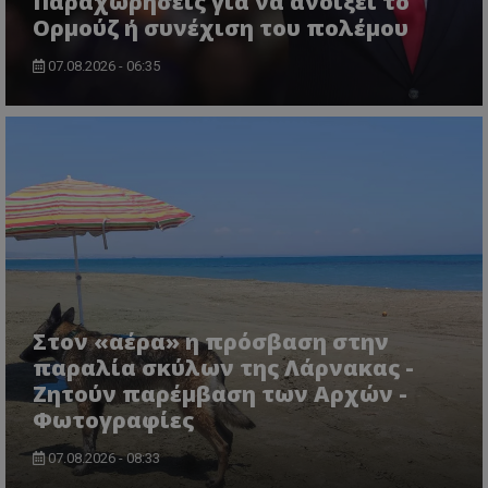
Παραχωρήσεις για να ανοίξει το
Ορμούζ ή συνέχιση του πολέμου
07.08.2026 - 06:35
ASP.NET_SessionId
Microsoft Corporation
themasports.tothemaonline.co
Στον «αέρα» η πρόσβαση στην
παραλία σκύλων της Λάρνακας -
Ζητούν παρέμβαση των Αρχών -
Φωτογραφίες
07.08.2026 - 08:33