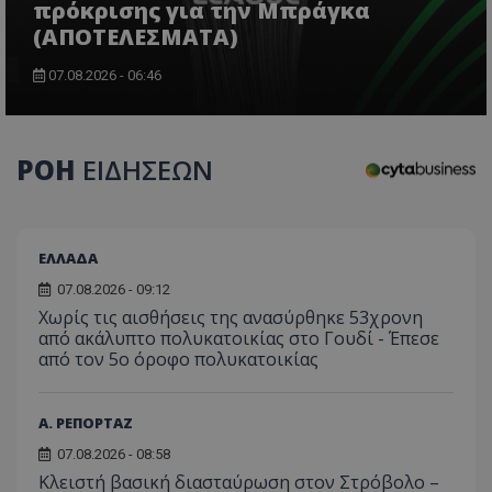
πρόκρισης για την Μπράγκα
(ΑΠΟΤΕΛΕΣΜΑΤΑ)
07.08.2026 - 06:46
CookieScriptConsent
CookieScript
www.tothemaonline.com
ΡΟΗ
ΕΙΔΗΣΕΩΝ
ΕΛΛΑΔΑ
07.08.2026 - 09:12
Χωρίς τις αισθήσεις της ανασύρθηκε 53χρονη
από ακάλυπτο πολυκατοικίας στο Γουδί - Έπεσε
από τον 5ο όροφο πολυκατοικίας
usprivacy
.themasports.tothemaonline.co
Α. ΡΕΠΟΡΤΑΖ
07.08.2026 - 08:58
Κλειστή βασική διασταύρωση στον Στρόβολο –