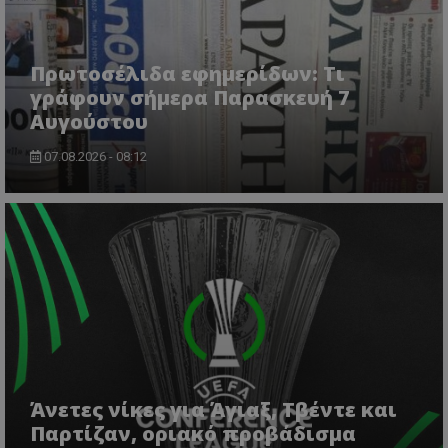
Πρωτοσέλιδα εφημερίδων: Τι
γράφουν σήμερα Παρασκευή 7
Αυγούστου
07.08.2026 - 08:12
msToken
.tiktok.com
Άνετες νίκες για Άγιαξ, Τβέντε και
Παρτίζαν, οριακό προβάδισμα