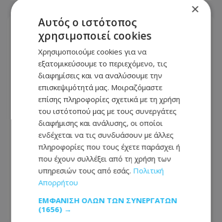
×
Αυτός ο ιστότοπος
χρησιμοποιεί cookies
Χρησιμοποιούμε cookies για να
εξατομικεύσουμε το περιεχόμενο, τις
διαφημίσεις και να αναλύσουμε την
επισκεψιμότητά μας. Μοιραζόμαστε
επίσης πληροφορίες σχετικά με τη χρήση
του ιστότοπού μας με τους συνεργάτες
διαφήμισης και ανάλυσης, οι οποίοι
ενδέχεται να τις συνδυάσουν με άλλες
πληροφορίες που τους έχετε παράσχει ή
Τράπεζα Κύπρου: Καλύτερη Τράπεζα
που έχουν συλλέξει από τη χρήση των
Υποθεματοφυλακής (Sub-Custodian
υπηρεσιών τους από εσάς.
Πολιτική
Bank) στην Κύπρο για το 2026, από το
Απορρήτου
Global Finance
ΕΜΦΆΝΙΣΗ ΌΛΩΝ ΤΩΝ ΣΥΝΕΡΓΑΤΏΝ
(1656) →
27.07.2026 - 12:41