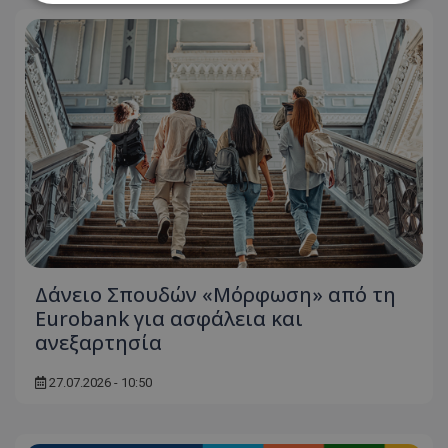
Απολύτως απαραίτητα
Απόδοσης
Στόχευσης
Λειτουργικότητας
Μη ταξινομημένα
Τα απολύτως απαραίτητα cookies επιτρέπουν
βασικές λειτουργίες του ιστότοπου, όπως τη
σύνδεση χρήστη και τη διαχείριση λογαριασμού.
Ο ιστότοπος δεν μπορεί να χρησιμοποιηθεί σωστά
χωρίς τα απολύτως απαραίτητα cookies.
Ονοματεπώνυμο
Προμηθευτής
/
Πεδίο
usprivacy
.lifenewscy.tothemaonline.com
Δάνειο Σπουδών «Μόρφωση» από τη
Eurobank για ασφάλεια και
ανεξαρτησία
27.07.2026 - 10:50