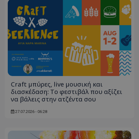
ASP.NET_SessionId
Microsoft Corporation
themasports.tothemaonline.co
Craft μπύρες, live μουσική και
διασκέδαση: Το φεστιβάλ που αξίζει
VISITOR_PRIVACY_METADATA
YouTube
να βάλεις στην ατζέντα σου
.youtube.com
27.07.2026 - 06:28