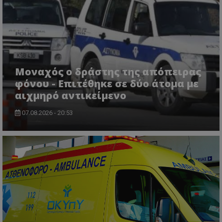
msToken
.tiktok.com
Μοναχός ο δράστης της απόπειρας
φόνου - Επιτέθηκε σε δύο άτομα με
αιχμηρό αντικείμενο
07.08.2026 - 20:53
CookieScriptConsent
CookieScript
www.tothemaonline.com