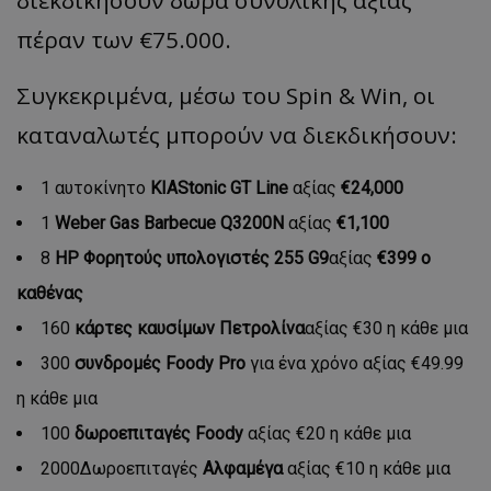
διεκδικήσουν δώρα συνολικής αξίας
πέραν των €75.000.
Συγκεκριμένα, μέσω του Spin & Win, οι
καταναλωτές μπορούν να διεκδικήσουν:
1 αυτοκίνητο
ΚΙΑ
Stonic
GT
Line
αξίας
€24,000
1
Weber Gas Barbecue Q3200N
αξίας
€1,100
8
ΗΡ Φορητούς υπολογιστές 255
G
9
αξίας
€399 ο
καθένας
160
κάρτες καυσίμων Πετρολίνα
αξίας €30 η κάθε μια
300
συνδρομές
Foody
Pro
για ένα χρόνο αξίας €49.99
η κάθε μια
100
δωροεπιταγές
Foody
αξίας €20 η κάθε μια
2000Δωροεπιταγές
Αλφαμέγα
αξίας €10 η κάθε μια