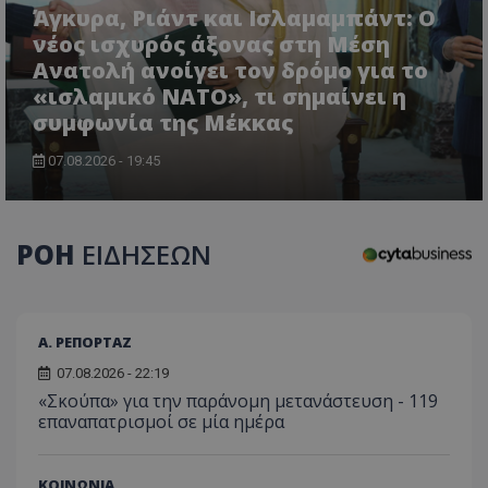
τον 
τον τρ
Άγκυρα, Ριάντ και Ισλαμαμπάντ: Ο
του 
οποίο 
νέος ισχυρός άξονας στη Μέση
επισκέπ
πρόσβα
Ανατολή ανοίγει τον δρόμο για το
ιστοσε
Συλλέγε
«ισλαμικό ΝΑΤΟ», τι σημαίνει η
για τις
συμφωνία της Μέκκας
του χρ
ιστοσε
ποιες σ
07.08.2026 - 19:45
έχουν 
_ga_J7RS52TMNC
.tothemaonline.com
1 χρόνος 1
Αυτό τ
μήνας
χρησιμ
από το
Analyti
ΡΟΗ
ΕΙΔΗΣΕΩΝ
διατήρ
κατάσ
περιόδ
σύνδεσ
Α. ΡΕΠΟΡΤΑΖ
07.08.2026 - 22:19
«Σκούπα» για την παράνομη μετανάστευση - 119
επαναπατρισμοί σε μία ημέρα
ΚΟΙΝΩΝΙΑ