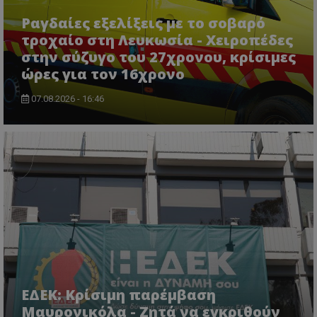
Ραγδαίες εξελίξεις με το σοβαρό
τροχαίο στη Λευκωσία - Χειροπέδες
στην σύζυγο του 27χρονου, κρίσιμες
ώρες για τον 16χρονο
07.08.2026 - 16:46
usprivacy
.themasports.tothemaonline.co
ΕΔΕΚ: Κρίσιμη παρέμβαση
Μαυρονικόλα - Ζητά να εγκριθούν