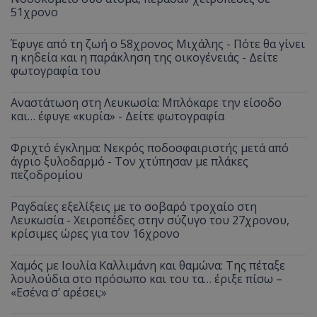
51χρονο
Έφυγε από τη ζωή ο 58χρονος Μιχάλης - Πότε θα γίνει
η κηδεία και η παράκληση της οικογένειάς - Δείτε
φωτογραφία του
Αναστάτωση στη Λευκωσία: Μπλόκαρε την είσοδο
και… έφυγε «κυρία» - Δείτε φωτογραφία
Φριχτό έγκλημα: Νεκρός ποδοσφαιριστής μετά από
άγριο ξυλοδαρμό - Τον χτύπησαν με πλάκες
πεζοδρομίου
Ραγδαίες εξελίξεις με το σοβαρό τροχαίο στη
Λευκωσία - Χειροπέδες στην σύζυγο του 27χρονου,
κρίσιμες ώρες για τον 16χρονο
Χαμός με Ιουλία Καλλιμάνη και θαμώνα: Της πέταξε
λουλούδια στο πρόσωπο και του τα… έριξε πίσω –
«Εσένα σ’ αρέσει;»