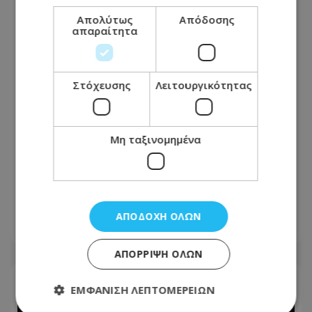
Απολύτως
Απόδοσης
απαραίτητα
Στόχευσης
Λειτουργικότητας
Μη ταξινομημένα
Καταγγελία πολίτη: Αυτό που συνέβη
στις θέσεις ΑμεΑ στη Λάρνακα
προκαλεί οργή - Φωτογραφία
ΑΠΟΔΟΧΉ ΌΛΩΝ
06.08.2026 - 08:36
ΑΠΌΡΡΙΨΗ ΌΛΩΝ
ΕΜΦΆΝΙΣΗ ΛΕΠΤΟΜΕΡΕΙΏΝ