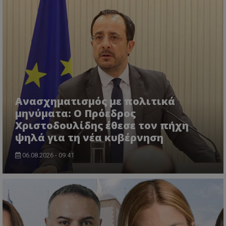
ASP.NET_SessionId
Microsoft Corporation
themasports.tothemaonline.co
Ανασχηματισμός με πολιτικά
μηνύματα: Ο Πρόεδρος
Χριστοδουλίδης έθεσε τον πήχη
ψηλά για τη νέα κυβέρνηση
VISITOR_PRIVACY_METADATA
06.08.2026 - 09:41
YouTube
.youtube.com