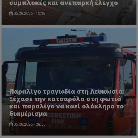
συμπλοκές και ανεπαρκή έλεγχο
06.08.2026 - 10:18
msToken
.tiktok.com
Παραλίγο τραγωδία στη Λευκωσία:
Ξέχασε την κατσαρόλα στη φωτιά
και παραλίγο να καεί ολόκληρο το
διαμέρισμα
CookieScriptConsent
CookieScript
www.tothemaonline.com
06.08.2026 - 08:55