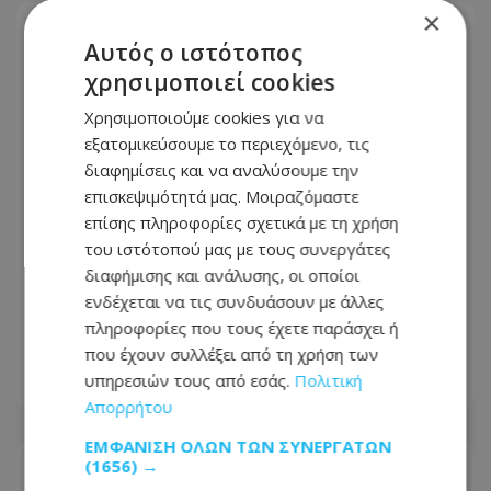
×
Αυτός ο ιστότοπος
χρησιμοποιεί cookies
Χρησιμοποιούμε cookies για να
εξατομικεύσουμε το περιεχόμενο, τις
διαφημίσεις και να αναλύσουμε την
επισκεψιμότητά μας. Μοιραζόμαστε
επίσης πληροφορίες σχετικά με τη χρήση
του ιστότοπού μας με τους συνεργάτες
διαφήμισης και ανάλυσης, οι οποίοι
ενδέχεται να τις συνδυάσουν με άλλες
Πρωτοσέλιδα εφημερίδων: Τι
πληροφορίες που τους έχετε παράσχει ή
γράφουν σήμερα Πέμπτη 6 Αυγούστου
που έχουν συλλέξει από τη χρήση των
υπηρεσιών τους από εσάς.
Πολιτική
06.08.2026 - 09:02
Απορρήτου
ΕΜΦΆΝΙΣΗ ΌΛΩΝ ΤΩΝ ΣΥΝΕΡΓΑΤΏΝ
(1656) →