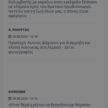
τον 
Κολυμβητής με καρκίνο στον εγκέφαλο ξέσπασε
τον τρ
του 
σε κλάματα προς τον Βρετανό πρωθυπουργό:
οποίο 
επισκέπ
Ικετεύω για τη ζωή όλων μας, ο πόνος είναι
πρόσβα
αφόρητος
ιστοσε
Συλλέγε
για τις
του χρ
Α. ΡΕΠΟΡΤΑΖ
ιστοσε
ποιες σ
έχουν 
06.08.2026 - 12:18
Προσοχή: Αυτούς ψάχνουν για διάρρηξη και
_ga_J7RS52TMNC
.tothemaonline.com
1 χρόνος 1
Αυτό τ
κλοπή κατοικίας στη Λεμεσό - Δείτε
μήνας
χρησιμ
από το
φωτογραφίες
Analyti
διατήρ
κατάσ
περιόδ
σύνδεσ
ΚΟΙΝΩΝΙΑ
06.08.2026 - 12:16
«Είναι θέμα χρόνου να θρηνήσουμε θύματα»: