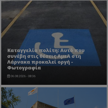
usprivacy
.themasports.tothemaonline.co
Καταγγελία πολίτη: Αυτό που
συνέβη στις θέσεις ΑμεΑ στη
Λάρνακα προκαλεί οργή -
Φωτογραφία
06.08.2026 - 08:36