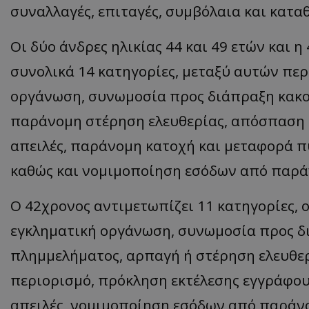
συναλλαγές, επιταγές, συμβόλαια και καταθ
ASP.NET_SessionI
Οι δύο άνδρες ηλικίας 44 και 49 ετών και 
συνολικά 14 κατηγορίες, μεταξύ αυτών πε
οργάνωση, συνωμοσία προς διάπραξη κακο
VISITOR_PRIVACY
παράνομη στέρηση ελευθερίας, απόσπαση α
απειλές, παράνομη κατοχή και μεταφορά π
καθώς και νομιμοποίηση εσόδων από παρά
Ο 42χρονος αντιμετωπίζει 11 κατηγορίες, 
εγκληματική οργάνωση, συνωμοσία προς δ
__cf_bm
πλημμελήματος, αρπαγή ή στέρηση ελευθερ
περιορισμό, πρόκληση εκτέλεσης εγγράφου
απειλές, νομιμοποίηση εσόδων από παράν
__cf_bm