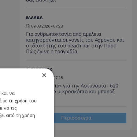
ΕΛΛΑΔΑ
09.08.2026 - 07:28
Για ανθρωποκτονία από αμέλεια
κατηγορούνται οι γονείς του 4χρονου και
ο ιδιοκτήτης του beach bar στην Πάρο:
Πώς έγινε η τραγωδία
Α. ΡΕΠΟΡΤΑΖ
×
09.08.2026 - 07:25
Νύχτα «φωτιά» για την Αστυνομία - 620
οχήματα στο μικροσκόπιο και μπαράζ
 και να
συλλήψεων
 με τη χρήση του
ι να τις
ει από τη χρήση
Περισσότερα