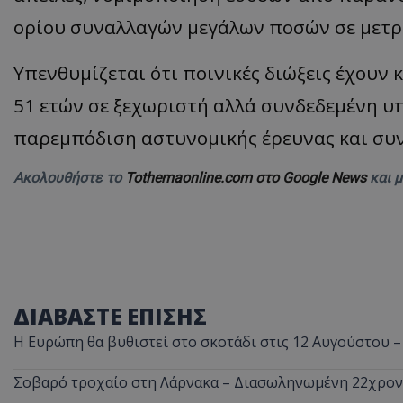
ορίου συναλλαγών μεγάλων ποσών σε μετρ
Υπενθυμίζεται ότι ποινικές διώξεις έχουν
ASP.NET_SessionI
51 ετών σε ξεχωριστή αλλά συνδεδεμένη υ
παρεμπόδιση αστυνομικής έρευνας και συ
Ακολουθήστε το
Tothemaonline.com στο Google News
και 
msToken
ΔΙΑΒΑΣΤΕ ΕΠΙΣΗΣ
CookieScriptConse
Η Ευρώπη θα βυθιστεί στο σκοτάδι στις 12 Αυγούστου –
Σοβαρό τροχαίο στη Λάρνακα – Διασωληνωμένη 22χρο