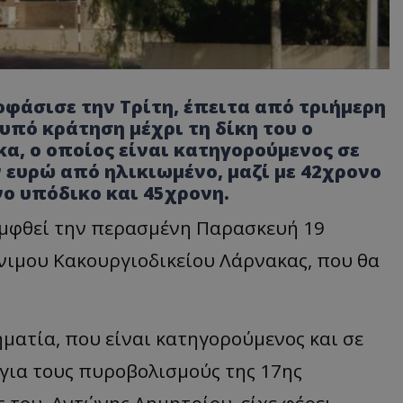
φάσισε την Τρίτη, έπειτα από τριήμερη
πό κράτηση μέχρι τη δίκη του ο
α, ο οποίος είναι κατηγορούμενος σε
ευρώ από ηλικιωμένο, μαζί με 42χρονο
ο υπόδικο και 45χρονη.
εμφθεί την περασμένη Παρασκευή 19
νιμου Κακουργιοδικείου Λάρνακας, που θα
ηματία, που είναι κατηγορούμενος και σε
ια τους πυροβολισμούς της 17ης
 του, Αντώνης Δημητρίου, είχε φέρει