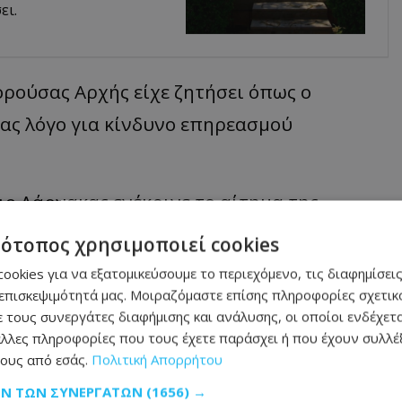
ει.
ορούσας Αρχής είχε ζητήσει όπως ο
ας λόγο για κίνδυνο επηρεασμού
ο Λάρνακας ενέκρινε το αίτημα της
ως υπάρχει κίνδυνος για επηρεασμό
τότοπος χρησιμοποιεί cookies
ερος ο κατηγορούμενος».
ookies για να εξατομικεύσουμε το περιεχόμενο, τις διαφημίσεις
επισκεψιμότητά μας. Μοιραζόμαστε επίσης πληροφορίες σχετικά
υθους όρους: 150 χιλιάδες ευρώ με
 τους συνεργάτες διαφήμισης και ανάλυσης, οι οποίοι ενδέχετα
λλες πληροφορίες που τους έχετε παράσχει ή που έχουν συλλέξ
ωτικά της έγγραφα, να τοποθετηθεί στο
ους από εσάς.
Πολιτική Απορρήτου
 εβδομάδα στον αστυνομικό σταθμό
ΩΝ ΤΩΝ ΣΥΝΕΡΓΑΤΏΝ
(1656) →