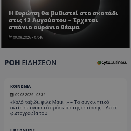
Η Ευρώπη θα βυθιστεί στο σκοτάδι
στις 12 Αυγούστου – Έρχεται
σπάνιο ουράνιο θέαμα
CookieScriptConsent
CookieScript
www.tothemaonline.com
09.08.2026 - 07:46
ΡΟΗ
ΕΙΔΗΣΕΩΝ
ΚΟΙΝΩΝΙΑ
09.08.2026 - 08:34
«Καλό ταξίδι, φίλε Μάικ…» – Το συγκινητικό
usprivacy
.themasports.tothemaonline.co
αντίο σε αγαπητό πρόσωπο της εστίασης - Δείτε
φωτογραφία του
LIKE ONLINE