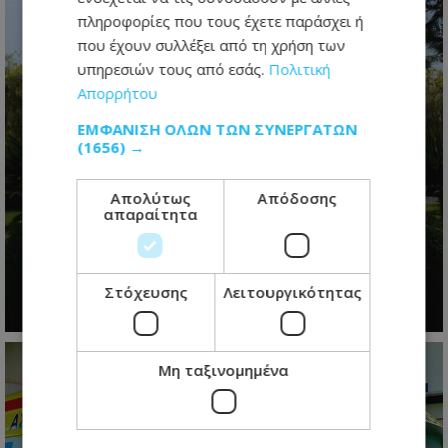
πληροφορίες που τους έχετε παράσχει ή
που έχουν συλλέξει από τη χρήση των
υπηρεσιών τους από εσάς.
Πολιτική
Απορρήτου
ΕΜΦΆΝΙΣΗ ΌΛΩΝ ΤΩΝ ΣΥΝΕΡΓΑΤΏΝ
(1656) →
Η προεδρική μάχη άρχισε- Το
Απολύτως
Απόδοσης
μεγάλο παζλ των συμμαχιών και η
απαραίτητα
μετακίνηση των κομματικών
ισορροπιών
Στόχευσης
Λειτουργικότητας
09.08.2026 - 07:18
Μη ταξινομημένα