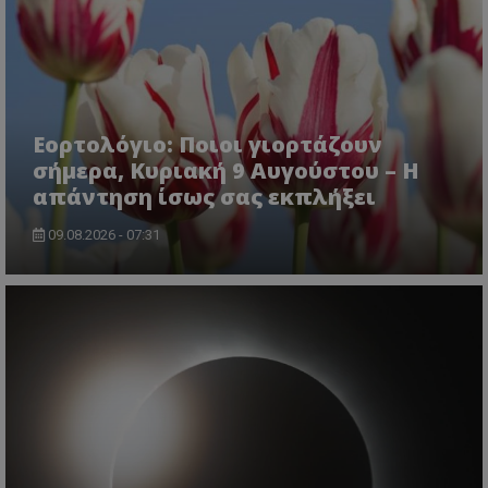
lifenewscy.tothemaonline.com
Εορτολόγιο: Ποιοι γιορτάζουν
σήμερα, Κυριακή 9 Αυγούστου – Η
απάντηση ίσως σας εκπλήξει
09.08.2026 - 07:31
msToken
.tiktok.com