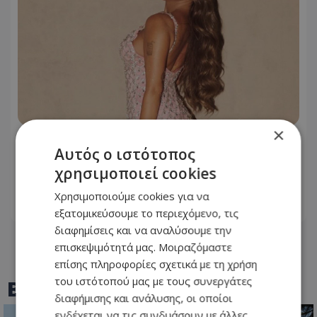
×
Ανδρομάχη: Σταμάτησε live της λόγω
Αυτός ο ιστότοπος
προβλήματος υγείας – «Ένα μεγάλο
χρησιμοποιεί cookies
συγγνώμη από καρδιάς…»
Χρησιμοποιούμε cookies για να
07.08.2026 - 14:01
εξατομικεύσουμε το περιεχόμενο, τις
διαφημίσεις και να αναλύσουμε την
επισκεψιμότητά μας. Μοιραζόμαστε
επίσης πληροφορίες σχετικά με τη χρήση
του ιστότοπού μας με τους συνεργάτες
BEST OF
TOTHEMAONLINE
διαφήμισης και ανάλυσης, οι οποίοι
ενδέχεται να τις συνδυάσουν με άλλες