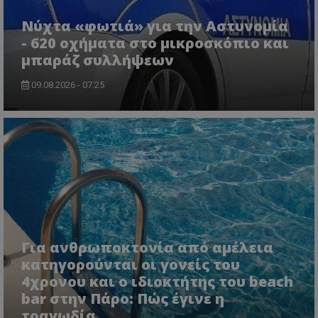
Νύχτα «φωτιά» για την Αστυνομία
- 620 οχήματα στο μικροσκόπιο και
μπαράζ συλλήψεων
09.08.2026 - 07:25
ASP.NET_SessionId
Microsoft Corporation
themasports.tothemaonline.co
Για ανθρωποκτονία από αμέλεια
κατηγορούνται οι γονείς του
4χρονου και ο ιδιοκτήτης του beach
bar στην Πάρο: Πώς έγινε η
τραγωδία