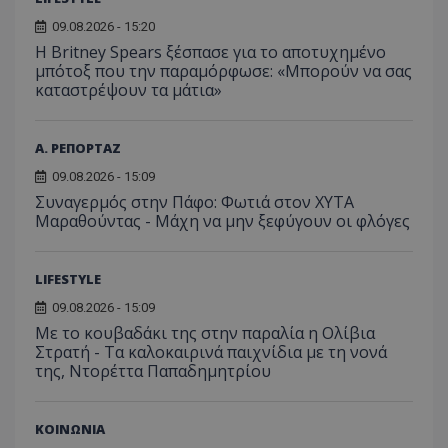
ή την εφαρμο
βελτίω
δεδο
συγκεκριμέν
εμπειρ
μπορ
09.08.2026 - 15:20
λειτουργιών 
χρήστη
σταλ
ιστοσελίδα. 
αναλύο
Η Britney Spears ξέσπασε για το αποτυχημένο
μέρο
να συμβάλει 
απόδοσ
ανάλ
μπότοξ που την παραμόρφωσε: «Μπορούν να σας
ενίσχυση της
ιστοσε
αναφ
εμπειρίας του
καταστρέψουν τα μάτια»
χρήστη ή στη
_ga_ECPYT7ERET
.tothemaonline.com
1 χρόνος 1
Αυτό τ
YSC
συνεδρία
Αυτό
Google LLC
παρακολούθη
μήνας
χρησιμ
έχει 
.youtube.com
της συμπερι
από το
από 
του χρήστη γ
Analyti
Α. ΡΕΠΟΡΤΑΖ
για ν
ανάλυση των
διατήρ
παρα
επιδόσεων.
κατάσ
09.08.2026 - 15:09
προβ
περιόδ
ενσω
Συναγερμός στην Πάφο: Φωτιά στον ΧΥΤΑ
σύνδεσ
βίντε
Μαραθούντας - Μάχη να μην ξεφύγουν οι φλόγες
C
1 μήνας
Αυτό τ
Adform
guest_id
1 χρόνος 1
Αυτό
Twitter Inc.
χρησιμ
.adform.net
μήνας
ρυθμ
.twitter.com
για τον
το Tw
προσδι
LIFESTYLE
αναγ
συχνότ
να π
επισκέ
τον 
09.08.2026 - 15:09
τον τρ
του 
οποίο 
Με το κουβαδάκι της στην παραλία η Ολίβια
επισκέπ
Στρατή - Τα καλοκαιρινά παιχνίδια με τη νονά
πρόσβα
της, Ντορέττα Παπαδημητρίου
ιστοσε
Συλλέγε
για τις
του χρ
ιστοσε
ΚΟΙΝΩΝΙΑ
ποιες σ