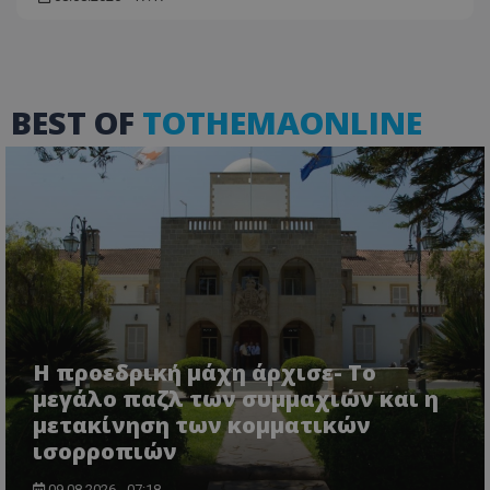
BEST OF
TOTHEMAONLINE
VISITOR_PRIVACY_METADATA
YouTube
.youtube.com
Η προεδρική μάχη άρχισε- Το
μεγάλο παζλ των συμμαχιών και η
μετακίνηση των κομματικών
ισορροπιών
09.08.2026 - 07:18