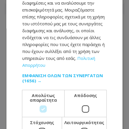
διαφημίσεις και να αναλύσουμε την
επισκεψιμότητά μας. Μοιραζόμαστε
επίσης πληροφορίες σχετικά με τη χρήση
του ιστότοπού μας με τους συνεργάτες
διαφήμισης και ανάλυσης, οι οποίοι
ενδέχεται να τις συνδυάσουν με άλλες
πληροφορίες που τους έχετε παράσχει ή
που έχουν συλλέξει από τη χρήση των
υπηρεσιών τους από εσάς.
Πολιτική
Απορρήτου
ΕΜΦΆΝΙΣΗ ΌΛΩΝ ΤΩΝ ΣΥΝΕΡΓΑΤΏΝ
(1656) →
Όροι-«φωτιά» από το Ιράν για το
Απολύτως
Απόδοσης
απαραίτητα
άνοιγμα των Στενών του Ορμούζ:
Επαναφέρει την αξίωση για
αποζημιώσεις, άρση κυρώσεων και
αποχώρηση των ΗΠΑ
Στόχευσης
Λειτουργικότητας