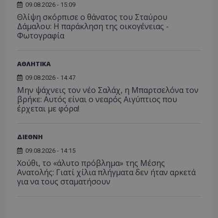
έχουν 
09.08.2026 - 15:09
Θλίψη σκόρπισε ο θάνατος του Σταύρου
_ga_J7RS52TMNC
.tothemaonline.com
1 χρόνος 1
Αυτό τ
μήνας
χρησιμ
Δάμαλου: Η παράκληση της οικογένειας -
από το
Φωτογραφία
Analyti
διατήρ
κατάσ
περιόδ
ΑΘΛΗΤΙΚΑ
σύνδεσ
09.08.2026 - 14:47
Μην ψάχνεις τον νέο Σαλάχ, η Μπαρτσελόνα τον
βρήκε: Αυτός είναι ο νεαρός Αιγύπτιος που
έρχεται με φόρα!
ΔΙΕΘΝΗ
09.08.2026 - 14:15
Χούθι, το «άλυτο πρόβλημα» της Μέσης
Ανατολής: Γιατί χίλια πλήγματα δεν ήταν αρκετά
για να τους σταματήσουν