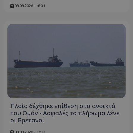
βασικές λειτουργίες του ιστότοπου, όπως τη
08.08.2026 - 18:31
σύνδεση χρήστη και τη διαχείριση λογαριασμού.
Ο ιστότοπος δεν μπορεί να χρησιμοποιηθεί σωστά
χωρίς τα απολύτως απαραίτητα cookies.
Ονοματεπώνυμο
Προμηθευτής
/
Πεδίο
usprivacy
.lifenewscy.tothemaonline.com
ASP.NET_SessionId
Microsoft Corporation
themasports.tothemaonline.co
Πλοίο δέχθηκε επίθεση στα ανοικτά
του Ομάν - Ασφαλές το πλήρωμα λένε
οι Βρετανοί
08.08.2026 - 17:17