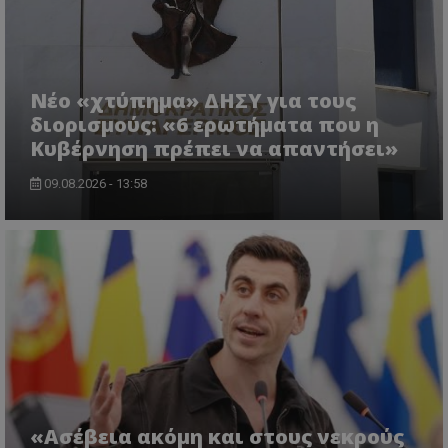
Νέο «χτύπημα» ΔΗΣΥ για τους
διορισμούς: «6 ερωτήματα που η
Κυβέρνηση πρέπει να απαντήσει»
09.08.2026 - 13:58
CookieScriptConsent
CookieScript
www.tothemaonline.com
«Ασέβεια ακόμη και στους νεκρούς