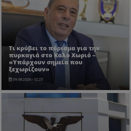
ASP.NET_SessionId
Microsoft Corporation
lifenewscy.tothemaonline.com
Τι κρύβει το πόρισμα για την
πυρκαγιά στο Καλό Χωριό –
«Υπάρχουν σημεία που
ξεχωρίζουν»
09.08.2026 - 12:23
msToken
.tiktok.com