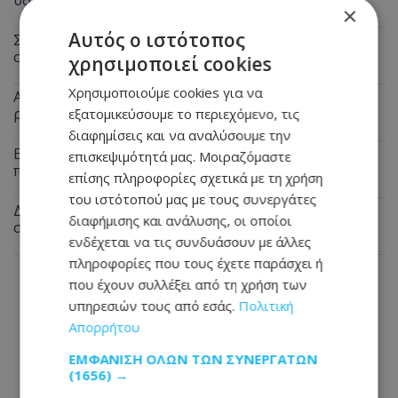
×
Αυτός ο ιστότοπος
Στο Γκίνες μία Ινδή που έχει τα μακρύτερα μαλλιά
στον πλανήτη – Αγγίζουν τα 3 μέτρα
χρησιμοποιεί cookies
Χρησιμοποιούμε cookies για να
Ανεμιστήρας ή κλιματιστικό; Ποιο καίει λιγότερο
ρεύμα στον καύσωνα
εξατομικεύσουμε το περιεχόμενο, τις
διαφημίσεις και να αναλύσουμε την
Εφιάλτης για 23χρονο διανομέα στη Λεμεσό: Πήγε για
επισκεψιμότητά μας. Μοιραζόμαστε
παραγγελία και έπεσε σε ληστές
επίσης πληροφορίες σχετικά με τη χρήση
του ιστότοπού μας με τους συνεργάτες
Δεν θα πιστεύετε τι άκουσε η Άννα Βίσση σε δρόμο
διαφήμισης και ανάλυσης, οι οποίοι
στο Φισκάρδο – Δείτε βίντεο
ενδέχεται να τις συνδυάσουν με άλλες
πληροφορίες που τους έχετε παράσχει ή
που έχουν συλλέξει από τη χρήση των
υπηρεσιών τους από εσάς.
Πολιτική
Απορρήτου
ΕΜΦΆΝΙΣΗ ΌΛΩΝ ΤΩΝ ΣΥΝΕΡΓΑΤΏΝ
(1656) →