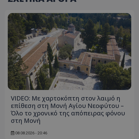
ASP.NET_SessionId
Microsoft Corporation
themasports.tothemaonline.co
VISITOR_PRIVACY_METADATA
YouTube
VIDEO: Με χαρτοκόπτη στον λαιμό η
.youtube.com
επίθεση στη Μονή Αγίου Νεοφύτου –
Όλο το χρονικό της απόπειρας φόνου
στη Μονή
08.08.2026 - 20:46