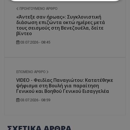
ΠΡΟΗΓΟΎΜΕΝΟ ΆΡΘΡΟ
Απολύτως απαραίτητα
Απόδοσης
«Άντεξε σαν ήρωας»: Συγκλονιστική
Στόχευσης
Λειτουργικότητας
διάσωση επιζώντα οκτώ ημέρες μετά
τους σεισμούς στη Βενεζουέλα, δείτε
Μη ταξινομημένα
βίντεο
Τα απολύτως απαραίτητα cookies επιτρέπουν
03.07.2026 - 08:45
βασικές λειτουργίες του ιστότοπου, όπως τη
σύνδεση χρήστη και τη διαχείριση λογαριασμού.
Ο ιστότοπος δεν μπορεί να χρησιμοποιηθεί σωστά
χωρίς τα απολύτως απαραίτητα cookies.
Ονοματεπώνυμο
Προμηθευτής
/
Πεδίο
ΕΠΌΜΕΝΟ ΆΡΘΡΟ
usprivacy
.lifenewscy.tothemaonline.com
VIDEO - Φειδίας Παναγιώτου: Κατατέθηκε
ψήφισμα στη Βουλή για παραίτηση
Γενικού και Βοηθού Γενικού Εισαγγελέα
03.07.2026 - 08:59
ΣΧΕΤΙΚΑ ΑΡΘΡΑ