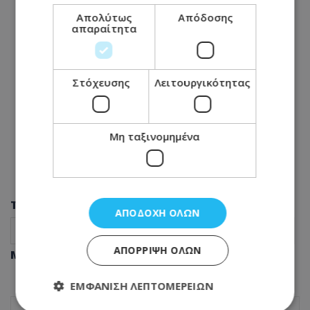
Απολύτως
Απόδοσης
απαραίτητα
Στόχευσης
Λειτουργικότητας
Μη ταξινομημένα
Tags
ΑΠΟΔΟΧΉ ΌΛΩΝ
κρυμμένο στέκι
Λευκωσία
Mexican fusion menu
ΑΠΌΡΡΙΨΗ ΌΛΩΝ
Μοιράσου αυτό το άρθρο
ΕΜΦΆΝΙΣΗ ΛΕΠΤΟΜΕΡΕΙΏΝ