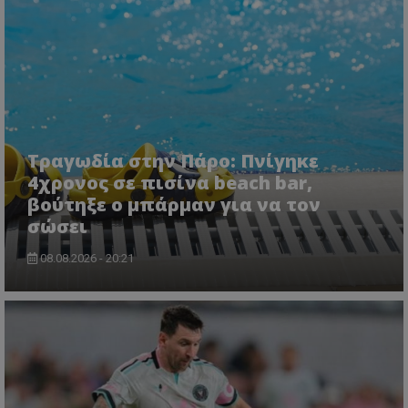
Τραγωδία στην Πάρο: Πνίγηκε
4χρονος σε πισίνα beach bar,
βούτηξε ο μπάρμαν για να τον
σώσει
08.08.2026 - 20:21