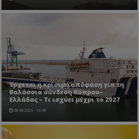
CookieScriptConsent
CookieScript
www.tothemaonline.com
Έρχεται η κρίσιμη απόφαση για τη
θαλάσσια σύνδεση Κύπρου–
Ελλάδας – Τι ισχύει μέχρι το 2027
08.08.2026 - 15:08
usprivacy
.themasports.tothemaonline.co