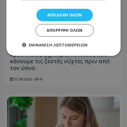
ΑΠΟΔΟΧΉ ΌΛΩΝ
ΑΠΌΡΡΙΨΗ ΌΛΩΝ
ΕΜΦΆΝΙΣΗ ΛΕΠΤΟΜΕΡΕΙΏΝ
Κρύο ντους ή χλιαρό; Το λάθος που
κάνουμε τις ζεστές νύχτες πριν από
τον ύπνο
Απολύτως απαραίτητα
Απόδοσης
Στόχευσης
Λειτουργικότητας
07.08.2026 - 08:41
Μη ταξινομημένα
Τα απολύτως απαραίτητα cookies επιτρέπουν
βασικές λειτουργίες του ιστότοπου, όπως τη
σύνδεση χρήστη και τη διαχείριση λογαριασμού.
Ο ιστότοπος δεν μπορεί να χρησιμοποιηθεί σωστά
χωρίς τα απολύτως απαραίτητα cookies.
Ονοματεπώνυμο
Προμηθευτής
/
Πεδίο