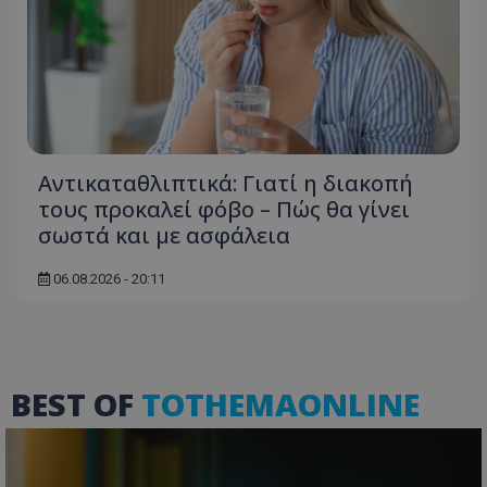
usprivacy
.lifenewscy.tothemaonline.com
Αντικαταθλιπτικά: Γιατί η διακοπή
τους προκαλεί φόβο – Πώς θα γίνει
σωστά και με ασφάλεια
ASP.NET_SessionId
Microsoft Corporation
themasports.tothemaonline.co
06.08.2026 - 20:11
BEST OF
TOTHEMAONLINE