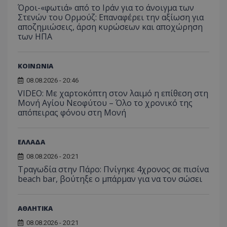
παρακολούθη
μήνας
χρησιμ
έχει 
Όροι-«φωτιά» από το Ιράν για το άνοιγμα των
.youtube.com
της συμπερι
από το
από 
του χρήστη γ
Στενών του Ορμούζ: Επαναφέρει την αξίωση για
Analyti
για ν
ανάλυση των
διατήρ
αποζημιώσεις, άρση κυρώσεων και αποχώρηση
παρα
επιδόσεων.
κατάσ
προβ
των ΗΠΑ
περιόδ
ενσω
σύνδεσ
βίντε
C
1 μήνας
Αυτό τ
Adform
guest_id
1 χρόνος 1
Αυτό
Twitter Inc.
ΚΟΙΝΩΝΙΑ
χρησιμ
.adform.net
μήνας
ρυθμ
.twitter.com
για τον
το Tw
08.08.2026 - 20:46
προσδι
αναγ
συχνότ
να π
VIDEO: Με χαρτοκόπτη στον λαιμό η επίθεση στη
επισκέ
τον 
Μονή Αγίου Νεοφύτου – Όλο το χρονικό της
τον τρ
του 
οποίο 
απόπειρας φόνου στη Μονή
επισκέπ
πρόσβα
ιστοσε
Συλλέγε
ΕΛΛΑΔΑ
για τις
του χρ
08.08.2026 - 20:21
ιστοσε
ποιες σ
Τραγωδία στην Πάρο: Πνίγηκε 4χρονος σε πισίνα
έχουν 
beach bar, βούτηξε ο μπάρμαν για να τον σώσει
_ga_J7RS52TMNC
.tothemaonline.com
1 χρόνος 1
Αυτό τ
μήνας
χρησιμ
από το
ΑΘΛΗΤΙΚΑ
Analyti
διατήρ
08.08.2026 - 20:21
κατάσ