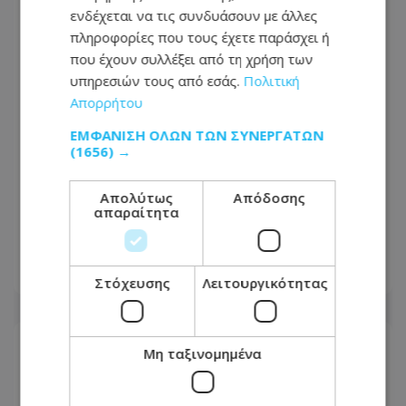
ενδέχεται να τις συνδυάσουν με άλλες
πληροφορίες που τους έχετε παράσχει ή
που έχουν συλλέξει από τη χρήση των
υπηρεσιών τους από εσάς.
Πολιτική
Απορρήτου
ΕΜΦΆΝΙΣΗ ΌΛΩΝ ΤΩΝ ΣΥΝΕΡΓΑΤΏΝ
(1656) →
«Βγήκα χάλια!»: Γιατί δεν μας
Απολύτως
Απόδοσης
απαραίτητα
αρέσουμε στις φωτογραφίες, ενώ οι
άλλοι μάς βλέπουν όμορφους
07.08.2026 - 13:34
Στόχευσης
Λειτουργικότητας
Μη ταξινομημένα