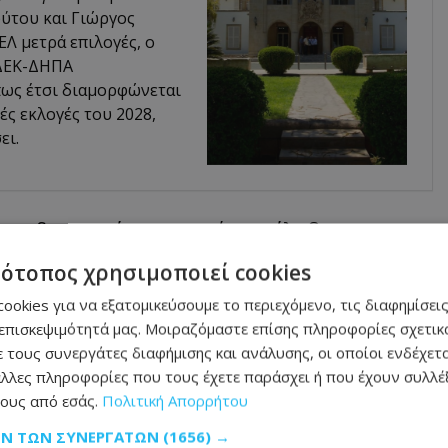
ύτου και Γιώργος
Λ μετρά επιλογές, ο
ΕΔΕΚ-ΔΗΠΑ
πως έτσι διαμορφώνεται
ές εκλογές του 2028,
ει.
ξενοδοχειακές επιχειρήσεις έλαβαν
ναφέρεται, σε δήλωσή του ο Υφυπουργός
τότοπος χρησιμοποιεί cookies
κειται για μία εξαιρετική συνεργασία
ookies για να εξατομικεύσουμε το περιεχόμενο, τις διαφημίσεις
επισκεψιμότητά μας. Μοιραζόμαστε επίσης πληροφορίες σχετικά
κρίναμε ως κυβέρνηση ότι αξίζει να
 τους συνεργάτες διαφήμισης και ανάλυσης, οι οποίοι ενδέχετα
λλες πληροφορίες που τους έχετε παράσχει ή που έχουν συλλέξ
ους από εσάς.
Πολιτική Απορρήτου
ς πυλώνες της Ευρωπαϊκής Τουριστικής
ΩΝ ΤΩΝ ΣΥΝΕΡΓΑΤΏΝ
(1656) →