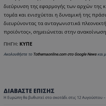
διεύρυνση της εφαρμογής των αρχών της κ
ASP.NET_SessionI
τομέα και ενισχύεται η δυναμική της πράσ
διευρύνοντας τα ανταγωνιστικά πλεονεκτ
προϊόντος», σημειώνεται στην ανακοίνωση
VISITOR_PRIVACY
ΠΗΓΗ:
ΚΥΠΕ
Ακολουθήστε το
Tothemaonline.com στο Google News
και 
__cf_bm
ΔΙΑΒΑΣΤΕ ΕΠΙΣΗΣ
Η Ευρώπη θα βυθιστεί στο σκοτάδι στις 12 Αυγούστου –
__cf_bm