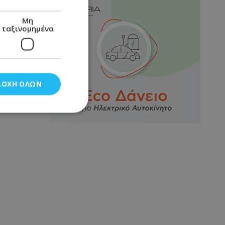
Μη
ταξινομημένα
ΔΟΧΉ ΌΛΩΝ
νομημένα
στη και τη
τητα cookies.
αποθηκεύει το
θεσης του χρήστη
 παρακολούθηση και
τα σύμφωνα με τον
ρρήτου των
ειών.