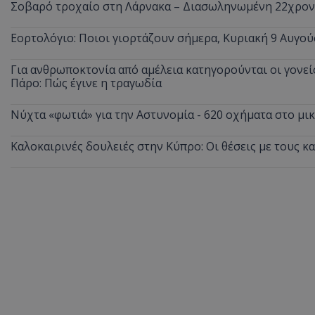
Σοβαρό τροχαίο στη Λάρνακα – Διασωληνωμένη 22χρο
Εορτολόγιο: Ποιοι γιορτάζουν σήμερα, Κυριακή 9 Αυγού
ASP.NET_SessionI
Για ανθρωποκτονία από αμέλεια κατηγορούνται οι γονείς
Πάρο: Πώς έγινε η τραγωδία
Νύχτα «φωτιά» για την Αστυνομία - 620 οχήματα στο μ
Καλοκαιρινές δουλειές στην Κύπρο: Οι θέσεις με τους κ
msToken
CookieScriptConse