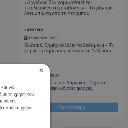
«Ο χρόνος δεν νομιμοποιεί τα
τετελεσμένα της εισβολής» – Το μήνυμα
Λετυμπιώτη από τη Λετύμπου
LIFESTYLE
09.08.2026 - 09:22
Ζώδια: Ο Ερμής αλλάζει τα δεδομένα – Τι
φέρνει η σημερινή μέρα για τα 12 ζώδια
Α. ΡΕΠΟΡΤΑΖ
×
09.08.2026 - 09:00
Νύχτα τρόμου στη Λάρνακα – Όχημα
 και να
τυλίχθηκε ξαφνικά στις φλόγες
 με τη χρήση του
ι να τις
Περισσότερα
ει από τη χρήση