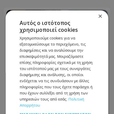
×
Αυτός ο ιστότοπος
χρησιμοποιεί cookies
Χρησιμοποιούμε cookies για να
εξατομικεύσουμε το περιεχόμενο, τις
διαφημίσεις και να αναλύσουμε την
επισκεψιμότητά μας. Μοιραζόμαστε
επίσης πληροφορίες σχετικά με τη χρήση
του ιστότοπού μας με τους συνεργάτες
διαφήμισης και ανάλυσης, οι οποίοι
Έλληνας ηθοποιός δίνει μάχη με τον
ενδέχεται να τις συνδυάσουν με άλλες
καρκίνο - «Πάμε για νέα θεραπεία» - Η
πληροφορίες που τους έχετε παράσχει ή
φωτογραφία που ανέβασε από το
που έχουν συλλέξει από τη χρήση των
νοσοκομείο
υπηρεσιών τους από εσάς.
Πολιτική
Απορρήτου
06.08.2026 - 21:08