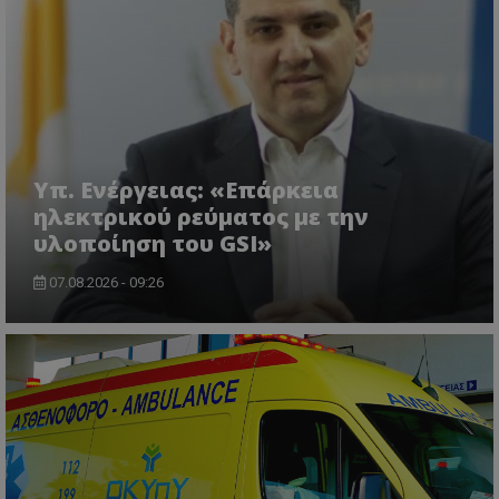
ASP.NET_SessionId
Microsoft Corporation
themasports.tothemaonline.co
Υπ. Ενέργειας: «Επάρκεια
ηλεκτρικού ρεύματος με την
υλοποίηση του GSI»
07.08.2026 - 09:26
VISITOR_PRIVACY_METADATA
YouTube
.youtube.com