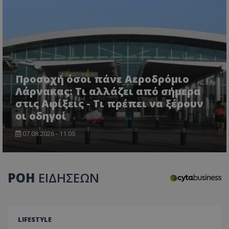
Προσοχή όσοι πάνε Αεροδρόμιο
Λάρνακας: Τι αλλάζει από σήμερα
στις Αφίξεις - Τι πρέπει να ξέρουν
οι οδηγοί
usprivacy
.themasports.tothemaonline.co
07.08.2026 - 11:05
ΡΟΗ
ΕΙΔΗΣΕΩΝ
LIFESTYLE