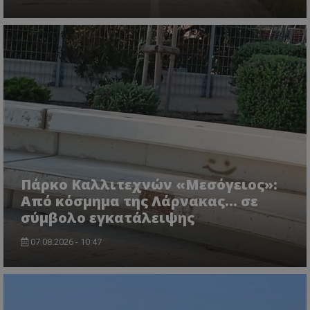
msToken
.tiktok.com
Πάρκο Καλλιτεχνών «Μεσόγειος»:
Από κόσμημα της Λάρνακας… σε
σύμβολο εγκατάλειψης
07.08.2026 - 10:47
CookieScriptConsent
CookieScript
www.tothemaonline.com