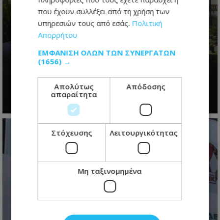
που έχουν συλλέξει από τη χρήση των
υπηρεσιών τους από εσάς.
Πολιτική
Απορρήτου
ΕΜΦΆΝΙΣΗ ΌΛΩΝ ΤΩΝ ΣΥΝΕΡΓΑΤΏΝ
Το restart Χριστοδουλίδη: Η
(1656) →
τελευταία ευκαιρία πριν από τη
μεγάλη πολιτική μάχη του 2028
Απολύτως
Απόδοσης
απαραίτητα
07.08.2026 - 06:21
Στόχευσης
Λειτουργικότητας
Μη ταξινομημένα