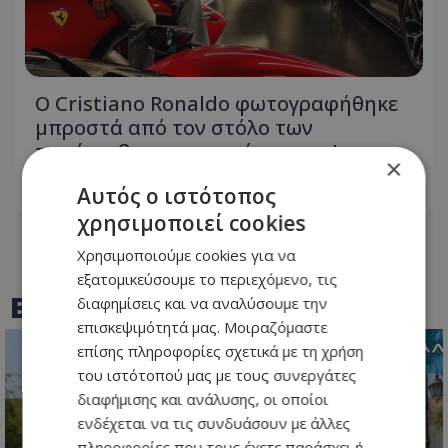
Ο Cristiano Ronaldo φωτογραφήθηκε
μπροστά από τον στόλο των
πανάκριβων αυτοκινήτων του!
×
Αυτός ο ιστότοπος
06.08.2026 - 09:46
χρησιμοποιεί cookies
Χρησιμοποιούμε cookies για να
εξατομικεύσουμε το περιεχόμενο, τις
BEST OF
TOTHEMAONLINE
διαφημίσεις και να αναλύσουμε την
επισκεψιμότητά μας. Μοιραζόμαστε
επίσης πληροφορίες σχετικά με τη χρήση
του ιστότοπού μας με τους συνεργάτες
διαφήμισης και ανάλυσης, οι οποίοι
ενδέχεται να τις συνδυάσουν με άλλες
πληροφορίες που τους έχετε παράσχει ή