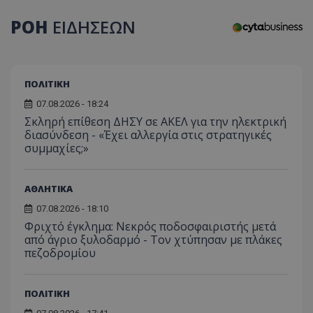
ΡΟΗ
ΕΙΔΗΣΕΩΝ
CookieScriptConsent
CookieScript
www.tothemaonline.com
ΠΟΛΙΤΙΚΗ
07.08.2026 - 18:24
Σκληρή επίθεση ΔΗΣΥ σε ΑΚΕΛ για την ηλεκτρική
διασύνδεση - «Έχει αλλεργία στις στρατηγικές
συμμαχίες;»
ΑΘΛΗΤΙΚΑ
07.08.2026 - 18:10
usprivacy
.themasports.tothemaonline.co
Φριχτό έγκλημα: Νεκρός ποδοσφαιριστής μετά
από άγριο ξυλοδαρμό - Τον χτύπησαν με πλάκες
πεζοδρομίου
ΠΟΛΙΤΙΚΗ