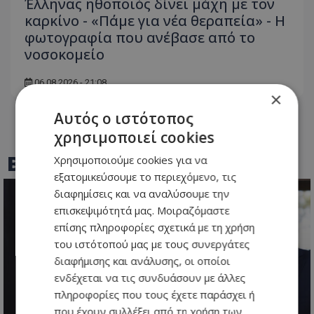
Έλληνας ηθοποιός δίνει μάχη με τον
καρκίνο - «Πάμε για νέα θεραπεία» - Η
φωτογραφία που ανέβασε από το
νοσοκομείο
06.08.2026 - 21:08
×
Αυτός ο ιστότοπος
χρησιμοποιεί cookies
BEST OF
TOTHEMAONLINE
Χρησιμοποιούμε cookies για να
εξατομικεύσουμε το περιεχόμενο, τις
διαφημίσεις και να αναλύσουμε την
επισκεψιμότητά μας. Μοιραζόμαστε
επίσης πληροφορίες σχετικά με τη χρήση
του ιστότοπού μας με τους συνεργάτες
διαφήμισης και ανάλυσης, οι οποίοι
ενδέχεται να τις συνδυάσουν με άλλες
πληροφορίες που τους έχετε παράσχει ή
που έχουν συλλέξει από τη χρήση των