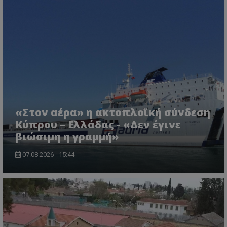
ASP.NET_SessionId
Microsoft Corporation
themasports.tothemaonline.co
«Στον αέρα» η ακτοπλοϊκή σύνδεση
Κύπρου – Ελλάδας - «Δεν έγινε
βιώσιμη η γραμμή»
07.08.2026 - 15:44
VISITOR_PRIVACY_METADATA
YouTube
.youtube.com