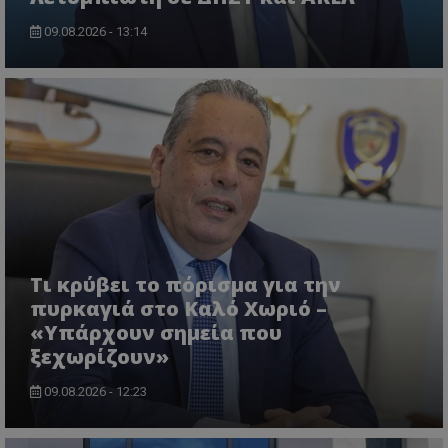
09.08.2026 - 13:14
ASP.NET_SessionId
Microsoft Corporation
lifenewscy.tothemaonline.com
Τι κρύβει το πόρισμα για την
πυρκαγιά στο Καλό Χωριό –
«Υπάρχουν σημεία που
ξεχωρίζουν»
09.08.2026 - 12:23