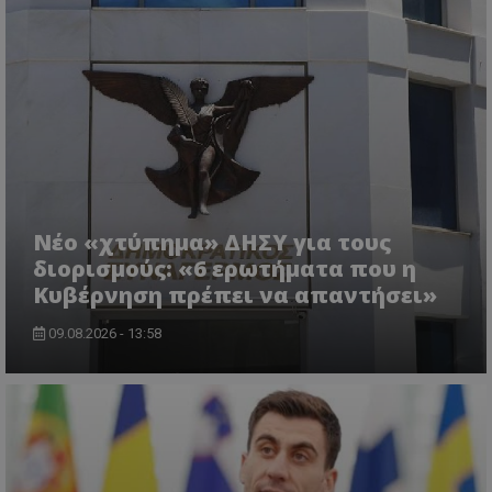
msToken
.tiktok.com
Νέο «χτύπημα» ΔΗΣΥ για τους
διορισμούς: «6 ερωτήματα που η
Κυβέρνηση πρέπει να απαντήσει»
CookieScriptConsent
CookieScript
www.tothemaonline.com
09.08.2026 - 13:58