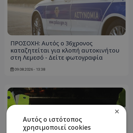
ΠΡΟΣΟΧΗ: Αυτός ο 36χρονος
καταζητείται για κλοπή αυτοκινήτου
στη Λεμεσό - Δείτε φωτογραφία
09.08.2026 - 13:38
×
Αυτός ο ιστότοπος
χρησιμοποιεί cookies