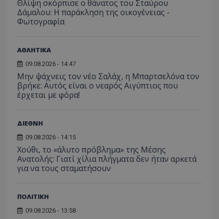
για τις
Θλίψη σκόρπισε ο θάνατος του Σταύρου
του χρ
Δάμαλου: Η παράκληση της οικογένειας -
ιστοσε
Φωτογραφία
ποιες σ
έχουν 
_ga_J7RS52TMNC
.tothemaonline.com
1 χρόνος 1
Αυτό τ
μήνας
χρησιμ
ΑΘΛΗΤΙΚΑ
από το
Analyti
09.08.2026 - 14:47
διατήρ
Μην ψάχνεις τον νέο Σαλάχ, η Μπαρτσελόνα τον
κατάσ
περιόδ
βρήκε: Αυτός είναι ο νεαρός Αιγύπτιος που
σύνδεσ
έρχεται με φόρα!
ΔΙΕΘΝΗ
09.08.2026 - 14:15
Χούθι, το «άλυτο πρόβλημα» της Μέσης
Ανατολής: Γιατί χίλια πλήγματα δεν ήταν αρκετά
για να τους σταματήσουν
ΠΟΛΙΤΙΚΗ
09.08.2026 - 13:58