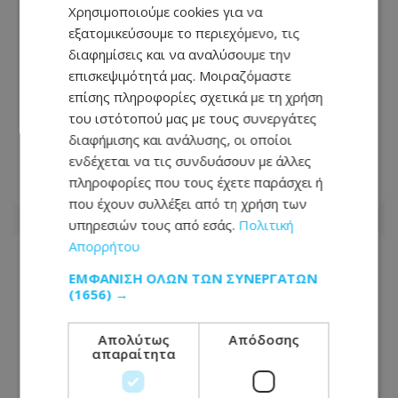
Χρησιμοποιούμε cookies για να
εξατομικεύσουμε το περιεχόμενο, τις
διαφημίσεις και να αναλύσουμε την
επισκεψιμότητά μας. Μοιραζόμαστε
επίσης πληροφορίες σχετικά με τη χρήση
Τροχαία με «βαριές» ενδείξεις αλκοόλ
του ιστότοπού μας με τους συνεργάτες
– Στα ύψη το αλκοτέστ - Πόσο
διαφήμισης και ανάλυσης, οι οποίοι
«έγραψε»
ενδέχεται να τις συνδυάσουν με άλλες
πληροφορίες που τους έχετε παράσχει ή
09.08.2026 - 12:55
που έχουν συλλέξει από τη χρήση των
υπηρεσιών τους από εσάς.
Πολιτική
Απορρήτου
ΕΜΦΆΝΙΣΗ ΌΛΩΝ ΤΩΝ ΣΥΝΕΡΓΑΤΏΝ
(1656) →
Απολύτως
Απόδοσης
απαραίτητα