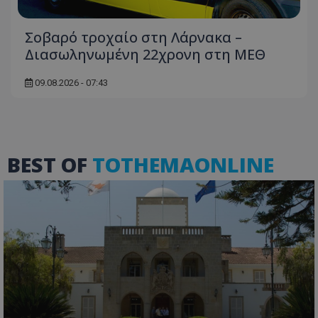
Σοβαρό τροχαίο στη Λάρνακα –
Διασωληνωμένη 22χρονη στη ΜΕΘ
09.08.2026 - 07:43
VISITOR_PRIVACY_METADATA
YouTube
BEST OF
TOTHEMAONLINE
.youtube.com