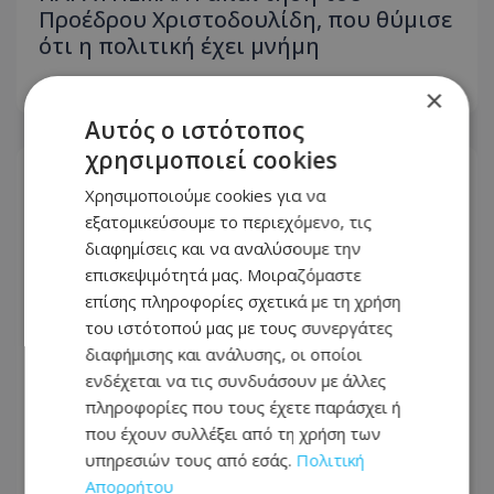
Προέδρου Χριστοδουλίδη, που θύμισε
ότι η πολιτική έχει μνήμη
04.08.2026 - 09:01
×
Αυτός ο ιστότοπος
χρησιμοποιεί cookies
Χρησιμοποιούμε cookies για να
εξατομικεύσουμε το περιεχόμενο, τις
διαφημίσεις και να αναλύσουμε την
επισκεψιμότητά μας. Μοιραζόμαστε
επίσης πληροφορίες σχετικά με τη χρήση
του ιστότοπού μας με τους συνεργάτες
διαφήμισης και ανάλυσης, οι οποίοι
ενδέχεται να τις συνδυάσουν με άλλες
πληροφορίες που τους έχετε παράσχει ή
που έχουν συλλέξει από τη χρήση των
Εθνικό Συμβούλιο ή... δοκιμαστικός
υπηρεσιών τους από εσάς.
Πολιτική
πάγκος;
Απορρήτου