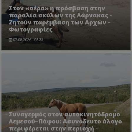
CookieScriptConsent
CookieScript
www.tothemaonline.com
Στον «αέρα» η πρόσβαση στην
παραλία σκύλων της Λάρνακας -
Ζητούν παρέμβαση των Αρχών -
Φωτογραφίες
07.08.2026 - 08:33
usprivacy
.themasports.tothemaonline.co
Συναγερμός στον αυτοκινητόδρομο
Λεμεσού–Πάφου: Ασυνόδευτο άλογο
περιφέρεται στην περιοχή -