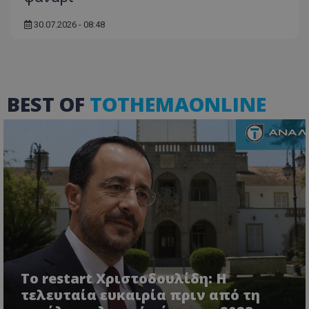
30.07.2026 - 08:48
ASP.NET_SessionId
Microsoft Corporation
themasports.tothemaonline.co
BEST OF
TOTHEMAONLINE
VISITOR_PRIVACY_METADATA
YouTube
.youtube.com
Το restart Χριστοδουλίδη: Η
τελευταία ευκαιρία πριν από τη