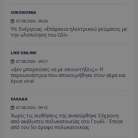
guest_id
1 χρόνος 1
Αυτό
Twitter Inc.
χρησιμ
.adform.net
μήνας
ρυθμ
.twitter.com
για τον
το Tw
ΟΙΚΟΝΟΜΙΑ
προσδι
αναγ
συχνότ
να π
επισκέ
07.08.2026 - 09:26
τον 
τον τρ
του 
Υπ. Ενέργειας: «Επάρκεια ηλεκτρικού ρεύματος με
οποίο 
την υλοποίηση του GSI»
επισκέπ
πρόσβα
ιστοσε
Συλλέγε
για τις
LIKE ONLINE
του χρ
ιστοσε
07.08.2026 - 09:21
ποιες σ
«Δεν μπορούσες να με σκουντήξεις;»: Η
έχουν 
παρουσιάστρια που αποκοιμήθηκε στον αέρα και
_ga_J7RS52TMNC
.tothemaonline.com
1 χρόνος 1
Αυτό τ
έγινε viral
μήνας
χρησιμ
από το
Analyti
διατήρ
ΕΛΛΑΔΑ
κατάσ
περιόδ
σύνδεσ
07.08.2026 - 09:12
Χωρίς τις αισθήσεις της ανασύρθηκε 53χρονη
από ακάλυπτο πολυκατοικίας στο Γουδί - Έπεσε
από τον 5ο όροφο πολυκατοικίας