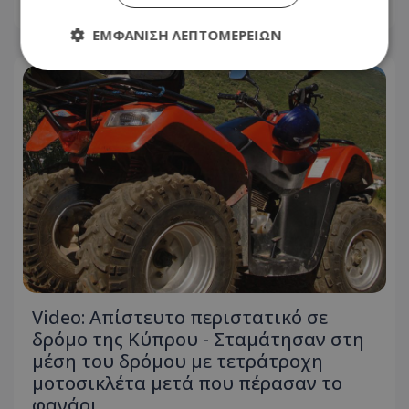
01.08.2026 - 16:33
ΕΜΦΆΝΙΣΗ ΛΕΠΤΟΜΕΡΕΙΏΝ
Απολύτως απαραίτητα
Απόδοσης
Στόχευσης
Λειτουργικότητας
Μη ταξινομημένα
Τα απολύτως απαραίτητα cookies επιτρέπουν
βασικές λειτουργίες του ιστότοπου, όπως τη
σύνδεση χρήστη και τη διαχείριση λογαριασμού.
Ο ιστότοπος δεν μπορεί να χρησιμοποιηθεί σωστά
χωρίς τα απολύτως απαραίτητα cookies.
Ονοματεπώνυμο
Προμηθευτής
/
Πεδίο
usprivacy
.lifenewscy.tothemaonline.com
Video: Απίστευτο περιστατικό σε
δρόμο της Κύπρου - Σταμάτησαν στη
μέση του δρόμου με τετράτροχη
μοτοσικλέτα μετά που πέρασαν το
φανάρι