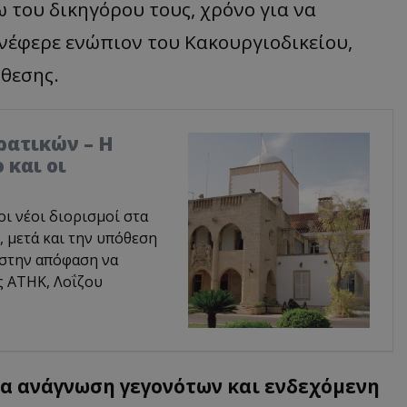
 του δικηγόρου τους, χρόνο για να
νέφερε ενώπιον του Κακουργιοδικείου,
όθεσης.
ρατικών – Η
 και οι
οι νέοι διορισμοί στα
 μετά και την υπόθεση
 στην απόφαση να
ς ΑΤΗΚ, Λοΐζου
ια ανάγνωση γεγονότων και ενδεχόμενη