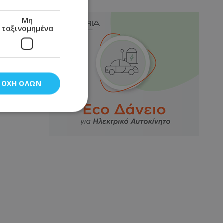
Μη
ταξινομημένα
ΔΟΧΉ ΌΛΩΝ
νομημένα
στη και τη
τητα cookies.
αποθηκεύει το
θεσης του χρήστη
 παρακολούθηση και
τα σύμφωνα με τον
ρρήτου των
ειών.