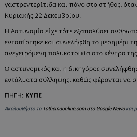
γαστρεντερίτιδα και πόνο στο στήθος, ότα
ASP.NET_SessionI
Κυριακής 22 Δεκεμβρίου.
Η Αστυνομία είχε τότε εξαπολύσει ανθρωπ
εντοπίστηκε και συνελήφθη το μεσημέρι τη
VISITOR_PRIVACY
ανεγειρόμενη πολυκατοικία στο κέντρο τη
Ο αστυνομικός και η δικηγόρος συνελήφθησ
εντάλματα σύλληψης, καθώς φέρονται να 
ΠΗΓΗ:
ΚΥΠΕ
__cf_bm
Ακολουθήστε το
Tothemaonline.com στο Google News
και 
__cf_bm