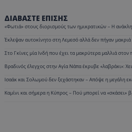
ΔΙΑΒΑΣΤΕ ΕΠΙΣΗΣ
«Φωτιά» στους διορισμούς των ημικρατικών – Η ανάκλη
ASP.NET_SessionI
Έκλεψαν αυτοκίνητο στη Λεμεσό αλλά δεν πήγαν μακριά
Στο Γκίνες μία Ινδή που έχει τα μακρύτερα μαλλιά στον 
msToken
Βραδινός έλεγχος στην Αγία Νάπα έκρυβε «λαβράκι»: Χε
Ισαάκ και Σολωμού δεν ξεχάστηκαν – Απόψε η μεγάλη 
Καμίνι και σήμερα η Κύπρος – Πού μπορεί να «σκάσει» 
CookieScriptConse