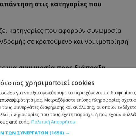
α απάντηση στις κατηγορίες που
ίζει κατηγορίες που αφορούν συνωμοσία
νδρομής σε κρατούμενο και νομιμοποίηση
ες για συνωμοσία προς διάπραξη
ρατούμενο, κατάχρηση εξουσίας και
τότοπος χρησιμοποιεί cookies
.
ookies για να εξατομικεύσουμε το περιεχόμενο, τις διαφημίσεις
επισκεψιμότητά μας. Μοιραζόμαστε επίσης πληροφορίες σχετικά
ση αφού το Εφετείο με απόφαση του στις
 τους συνεργάτες διαφήμισης και ανάλυσης, οι οποίοι ενδέχετα
λλες πληροφορίες που τους έχετε παράσχει ή που έχουν συλλέξ
θεροι υπό όρους οι άλλοι δύο ύποπτοι.
ους από εσάς.
Πολιτική Απορρήτου
 υπογράψουν εγγύηση ύψους 15 χιλιάδων
ΩΝ ΤΩΝ ΣΥΝΕΡΓΑΤΏΝ
(1656) →