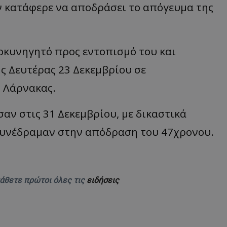
ν κατάφερε να αποδράσει το απόγευμα της
d
συνεδρία
Αυτό το cookie 
Microsoft Corporation
Doubleclick και
themasports.tothemaonline.com
πληροφορίες σχ
με τον οποίο ο 
χρησιμοποιεί το
οκυνηγητό προς εντοπισμό του και
τυχόν διαφημίσ
έχει δει ο τελικ
επισκεφθεί τον 
ς Δευτέρας 23 Δεκεμβρίου σε
_METADATA
5 μήνες 4
Αυτό το cookie 
YouTube
ς Λάρνακας.
εβδομάδες
για να αποθηκεύ
.youtube.com
συγκατάθεση το
επιλογές απορρ
αλληλεπίδρασή 
αν στις 31 Δεκεμβρίου, με δικαστικά
ιστοσελίδα. Κα
σχετικά με τη 
επισκέπτη σχετι
συνέδραμαν στην απόδραση του 47χρονου.
πολιτικές και ρ
απορρήτου, εξα
οι προτιμήσεις 
μελλοντικές συν
29 λεπτά 58
Αυτό το cookie 
Cloudflare Inc.
δευτερόλεπτα
για τη διάκρισ
.onesignal.com
μάθετε πρώτοι όλες τις
ειδήσεις
και ρομπότ. Αυτ
για τον ιστότοπ
κάνει έγκυρες α
τη χρήση του ι
29 λεπτά 59
Αυτό το cookie 
Cloudflare Inc.