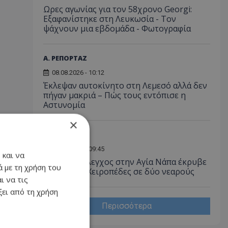
Ωρες αγωνίας για τον 58χρονο Georgi:
Εξαφανίστηκε στη Λευκωσία - Toν
ψάχνουν μια εβδομάδα - Φωτογραφία
Α. ΡΕΠΟΡΤΑΖ
08.08.2026 - 10:12
Έκλεψαν αυτοκίνητο στη Λεμεσό αλλά δεν
πήγαν μακριά – Πώς τους εντόπισε η
Αστυνομία
×
Α. ΡΕΠΟΡΤΑΖ
08.08.2026 - 09:45
 και να
Βραδινός έλεγχος στην Αγία Νάπα έκρυβε
 με τη χρήση του
«λαβράκι»: Χειροπέδες σε δύο νεαρούς
ι να τις
ει από τη χρήση
Περισσότερα