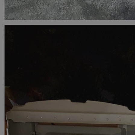
ASP.NET_SessionI
msToken
CookieScriptConse