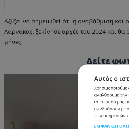
Αξίζει να σημειωθεί ότι η αναβάθμιση και
Λάρνακας, ξεκίνησε αρχές του 2024 και θα
μήνες.
Δείτε φω
Αυτός ο ισ
Χρησιμοποιούμε c
αναλύσουμε την 
ιστότοπού μας με
συνδυάσουν με ά
των υπηρεσιών τ
ΕΜΦΆΝΙΣΗ ΌΛ