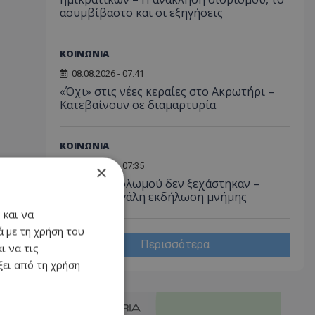
ασυμβίβαστο και οι εξηγήσεις
ΚΟΙΝΩΝΙΑ
08.08.2026 - 07:41
«Όχι» στις νέες κεραίες στο Ακρωτήρι –
Κατεβαίνουν σε διαμαρτυρία
ΚΟΙΝΩΝΙΑ
08.08.2026 - 07:35
×
Ισαάκ και Σολωμού δεν ξεχάστηκαν –
Απόψε η μεγάλη εκδήλωση μνήμης
 και να
 με τη χρήση του
Περισσότερα
ι να τις
ει από τη χρήση