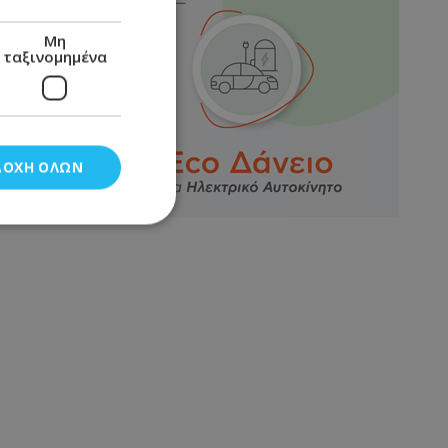
Μη
ταξινομημένα
ΔΟΧΉ ΌΛΩΝ
νομημένα
στη και τη
τητα cookies.
αποθηκεύει το
θεσης του χρήστη
 παρακολούθηση και
τα σύμφωνα με τον
ρρήτου των
ειών.