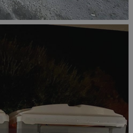
δευτερόλεπτα
για τη διάκρισ
.twitter.com
και ρομπότ. Αυτ
για τον ιστότοπ
κάνει έγκυρες α
τη χρήση του ι
d
συνεδρία
Αυτό το cookie 
Microsoft Corporation
Doubleclick και
lifenewscy.tothemaonline.com
πληροφορίες σχ
με τον οποίο ο 
χρησιμοποιεί το
τυχόν διαφημίσ
έχει δει ο τελικ
επισκεφθεί τον 
.tiktok.com
1 εβδομάδα 3
Αυτό το cookie 
μέρες
για σκοπούς τα
ασφάλειας, εξα
χρήστες παραμέ
και τα δεδομένα
εξασφαλισμένα
περιηγούνται μ
ιστοσελίδας ή 
τις υπηρεσίες τ
nt
4 εβδομάδες
Αυτό το cookie 
CookieScript
2 μέρες
από την υπηρεσί
www.tothemaonline.com
Script.com για 
προτιμήσεις συ
επισκέπτη Είναι
banner cookie 
να λειτουργεί σ