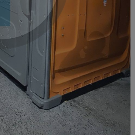
d
συνεδρία
Αυτό το cookie 
Microsoft Corporation
Doubleclick και
themasports.tothemaonline.com
πληροφορίες σχ
με τον οποίο ο 
χρησιμοποιεί το
τυχόν διαφημίσ
έχει δει ο τελικ
επισκεφθεί τον 
_METADATA
5 μήνες 4
Αυτό το cookie 
YouTube
εβδομάδες
για να αποθηκεύ
.youtube.com
συγκατάθεση το
επιλογές απορρ
αλληλεπίδρασή 
ιστοσελίδα. Κα
σχετικά με τη 
επισκέπτη σχετι
πολιτικές και ρ
απορρήτου, εξα
οι προτιμήσεις 
μελλοντικές συν
29 λεπτά 58
Αυτό το cookie 
Cloudflare Inc.
δευτερόλεπτα
για τη διάκρισ
.onesignal.com
και ρομπότ. Αυτ
για τον ιστότοπ
κάνει έγκυρες α
τη χρήση του ι
29 λεπτά 59
Αυτό το cookie 
Cloudflare Inc.