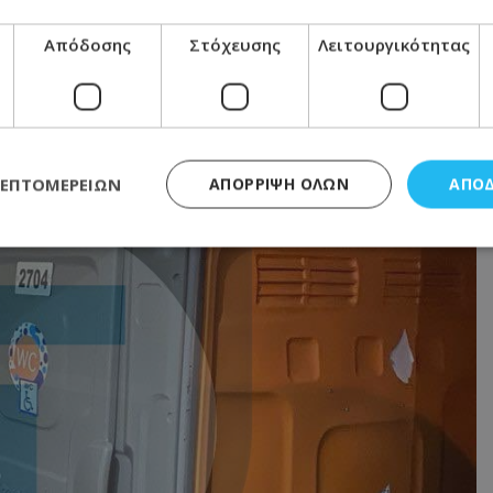
Απόδοσης
Στόχευσης
Λειτουργικότητας
ΛΕΠΤΟΜΕΡΕΙΏΝ
ΑΠΌΡΡΙΨΗ ΌΛΩΝ
ΑΠΟ
ς απαραίτητα
Απόδοσης
Στόχευσης
Λειτουργικότητας
Μη ταξι
τητα cookies επιτρέπουν βασικές λειτουργίες του ιστότοπου, όπως τη σύνδεση χρή
σμού. Ο ιστότοπος δεν μπορεί να χρησιμοποιηθεί σωστά χωρίς τα απολύτως απαραί
Προμηθευτής
/
Πεδίο
Λήξη
Περιγραφή
.lifenewscy.tothemaonline.com
1 χρόνος 3
Αυτό το cookie 
εβδομάδες
κράτος συγκατά
σχετικά με την
την ιδιωτικότη
κανονισμό απο
Ηνωμένων Πολιτ