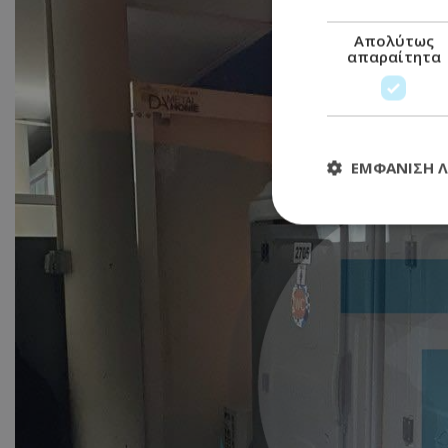
Απολύτως
απαραίτητα
ΕΜΦΆΝΙΣΗ 
Απολύτω
Τα απολύτως απαραί
διαχείριση λογαρια
Ονοματεπώνυμο
usprivacy