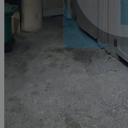
ASP.NET_SessionI
VISITOR_PRIVACY
__cf_bm
__cf_bm