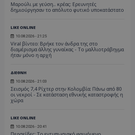
μπορ
λειτουργιών 
Μαρούλι με γεύση... κρέας: Ερευνητές
χρήστη
σταλ
ιστοσελίδα. 
αναλύο
δημιούργησαν το απόλυτο φυτικό υποκατάστατο
μέρο
να συμβάλει 
απόδοσ
ανάλ
ενίσχυση της
ιστοσε
αναφ
εμπειρίας του
χρήστη ή στη
_ga_ECPYT7ERET
.tothemaonline.com
1 χρόνος 1
Αυτό τ
LIKE ONLINE
YSC
συνεδρία
Αυτό
Google LLC
παρακολούθη
μήνας
χρησιμ
έχει 
.youtube.com
της συμπερι
από το
από 
10.08.2026 - 21:25
του χρήστη γ
Analyti
για ν
ανάλυση των
διατήρ
Viral βίντεο: Βρήκε τον άνδρα της στο
παρα
επιδόσεων.
κατάσ
προβ
διαμέρισμα άλλης γυναίκας - Το μαλλιοτράβηγμα
περιόδ
ενσω
ήταν μόνο η αρχή
σύνδεσ
βίντε
C
1 μήνας
Αυτό τ
Adform
guest_id
1 χρόνος 1
Αυτό
Twitter Inc.
χρησιμ
.adform.net
μήνας
ρυθμ
.twitter.com
για τον
ΔΙΕΘΝΗ
το Tw
προσδι
αναγ
συχνότ
10.08.2026 - 21:03
να π
επισκέ
τον 
Σεισμός 7,4 Ρίχτερ στην Κολομβία: Πάνω από 80
τον τρ
του 
οποίο 
οι νεκροί - Σε κατάσταση εθνικής καταστροφής η
επισκέπ
χώρα
πρόσβα
ιστοσε
Συλλέγε
για τις
LIKE ONLINE
του χρ
ιστοσε
10.08.2026 - 20:41
ποιες σ
έχουν 
Περσείδες: Το εντυπωσιακό φαινόμενο