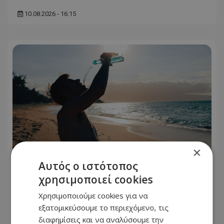
10.08.2026 - 16:15
×
Αυτός ο ιστότοπος
χρησιμοποιεί cookies
Στον «φούρνο» η Κύπρος - Νέα
κίτρινη προειδοποίηση, πότε θα τεθεί
Χρησιμοποιούμε cookies για να
σε ισχύ
εξατομικεύσουμε το περιεχόμενο, τις
διαφημίσεις και να αναλύσουμε την