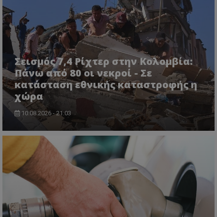
ASP.NET_SessionId
Microsoft Corporation
lifenewscy.tothemaonline.com
Σεισμός 7,4 Ρίχτερ στην Κολομβία:
Πάνω από 80 οι νεκροί - Σε
κατάσταση εθνικής καταστροφής η
χώρα
10.08.2026 - 21:03
msToken
.tiktok.com