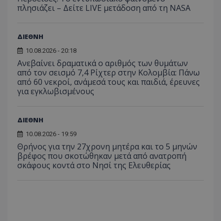
πλησιάζει – Δείτε LIVE μετάδοση από τη NASA
_ga_J7RS52TMNC
.tothemaonline.com
1 χρόνος 1
Αυτό τ
μήνας
χρησιμ
από το
Analyti
διατήρ
ΔΙΕΘΝΗ
κατάσ
περιόδ
10.08.2026 - 20:18
σύνδεσ
Ανεβαίνει δραματικά ο αριθμός των θυμάτων
από τον σεισμό 7,4 Ρίχτερ στην Κολομβία: Πάνω
από 60 νεκροί, ανάμεσά τους και παιδιά, έρευνες
για εγκλωβισμένους
ΔΙΕΘΝΗ
10.08.2026 - 19:59
Θρήνος για την 27χρονη μητέρα και το 5 μηνών
βρέφος που σκοτώθηκαν μετά από ανατροπή
σκάφους κοντά στο Νησί της Ελευθερίας