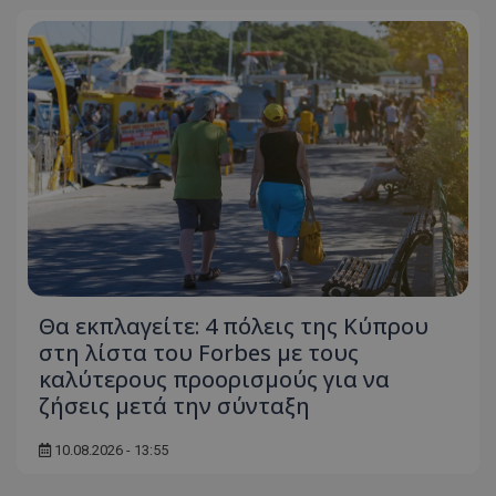
σύνδεση χρήστη και τη διαχείριση λογαριασμού.
Ο ιστότοπος δεν μπορεί να χρησιμοποιηθεί σωστά
χωρίς τα απολύτως απαραίτητα cookies.
Ονοματεπώνυμο
Προμηθευτής
/
Πεδίο
usprivacy
.lifenewscy.tothemaonline.com
Θα εκπλαγείτε: 4 πόλεις της Κύπρου
ASP.NET_SessionId
Microsoft Corporation
στη λίστα του Forbes με τους
themasports.tothemaonline.co
καλύτερους προορισμούς για να
ζήσεις μετά την σύνταξη
10.08.2026 - 13:55