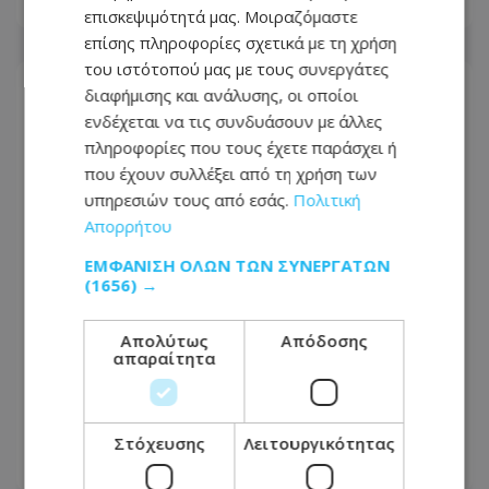
10.08.2026 - 16:00
επισκεψιμότητά μας. Μοιραζόμαστε
επίσης πληροφορίες σχετικά με τη χρήση
του ιστότοπού μας με τους συνεργάτες
διαφήμισης και ανάλυσης, οι οποίοι
ενδέχεται να τις συνδυάσουν με άλλες
πληροφορίες που τους έχετε παράσχει ή
που έχουν συλλέξει από τη χρήση των
υπηρεσιών τους από εσάς.
Πολιτική
Απορρήτου
ΕΜΦΆΝΙΣΗ ΌΛΩΝ ΤΩΝ ΣΥΝΕΡΓΑΤΏΝ
(1656) →
Απολύτως
Απόδοσης
απαραίτητα
SOS στις παραλίες της Κύπρου:
Λείπουν ναυαγοσώστες – Οι 3
επαρχίες με τα μεγαλύτερα κενά
Στόχευσης
Λειτουργικότητας
10.08.2026 - 15:41