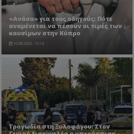
«Ανάσα» για τους οδηγούς: Πότε
αναμένεται να πέσουν οι τιμές των
καυσίμων στην Κύπρο
10.08.2026 - 15:14
CookieScriptConsent
CookieScript
www.tothemaonline.com
Τραγωδία στη Ξυλοφάγου: Στον
Γενικό Εισαγγελέα η υπεράσπιση –