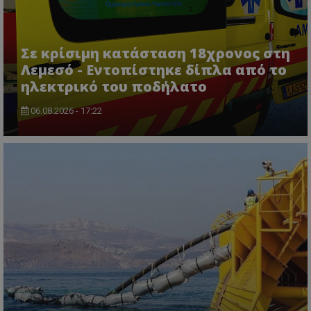
usprivacy
.lifenewscy.tothemaonline.com
Σε κρίσιμη κατάσταση 18χρονος στη
Λεμεσό - Εντοπίστηκε δίπλα από το
ηλεκτρικό του ποδήλατο
06.08.2026 - 17:22
ASP.NET_SessionId
Microsoft Corporation
themasports.tothemaonline.co