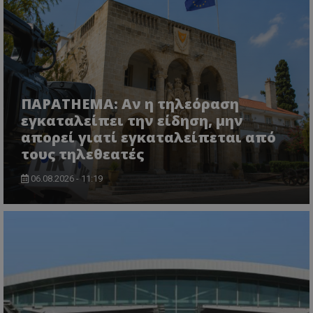
ASP.NET_SessionId
Microsoft Corporation
lifenewscy.tothemaonline.com
ΠΑΡΑTHEMA: Αν η τηλεόραση
εγκαταλείπει την είδηση, μην
απορεί γιατί εγκαταλείπεται από
τους τηλεθεατές
06.08.2026 - 11:19
msToken
.tiktok.com