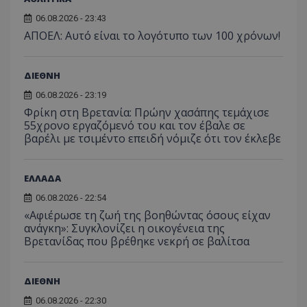
06.08.2026 - 23:43
ΑΠΟΕΛ: Αυτό είναι το λογότυπο των 100 χρόνων!
ΔΙΕΘΝΗ
06.08.2026 - 23:19
Φρίκη στη Βρετανία: Πρώην χασάπης τεμάχισε
55χρονο εργαζόμενό του και τον έβαλε σε
βαρέλι με τσιμέντο επειδή νόμιζε ότι τον έκλεβε
Προμηθευτής
Ονοματεπώνυμο
Λήξη
Περιγραφή
Προμηθευτής
/
Πεδίο
/
Ονοματεπώνυμο
Λήξη
Περιγραφή
Πεδίο
Προμηθευτής
/
Ονοματεπώνυμο
Λήξη
Περιγ
A_1283
gml-grp.com
2 μήνες 4
Αυτό το cook
ΕΛΛΑΔΑ
Πεδίο
εβδομάδες
χρησιμοποιείτ
mid
1
Αυτό είναι ένα
Meta
την
χρόνος
cookie
06.08.2026 - 22:54
_ga_7ZKH09CT69
Platform Inc.
.tothemaonline.com
1 χρόνος 1
Αυτό τ
Προμηθευτής
/
παρακολούθη
Ονοματεπώνυμο
Λήξη
Περι
1
Instagram που
.instagram.com
μήνας
χρησιμ
Πεδίο
«Αφιέρωσε τη ζωή της βοηθώντας όσους είχαν
της συμπερι
μήνας
επιτρέπει τη
από το
του χρήστη κ
λειτουργικότητ
ανάγκη»: Συγκλονίζει η οικογένεια της
Analyti
VISITOR_INFO1_LIVE
5 μήνες 4
Αυτό
Google LLC
αλληλεπίδρασ
των κοινωνικών
διατήρ
Βρετανίδας που βρέθηκε νεκρή σε βαλίτσα
εβδομάδες
έχει 
.youtube.com
την ενίσχυση
μέσων μέσα
κατάσ
από 
εμπειρίας του
στον ιστότοπο.
περιόδ
για ν
χρήστη ή τη
σύνδεσ
παρα
συλλογή δεδ
προτ
ΔΙΕΘΝΗ
για την ανάλ
_ga_1GFPXQZD17
.tothemaonline.com
1 χρόνος 1
Αυτό τ
χρησ
και εξατομικ
μήνας
χρησιμ
βίντ
06.08.2026 - 22:30
περιεχόμενο.
από το