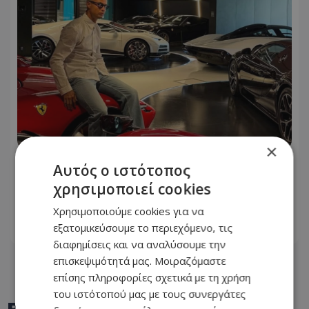
×
Ο Cristiano Ronaldo φωτογραφήθηκε
Αυτός ο ιστότοπος
μπροστά από τον στόλο των
χρησιμοποιεί cookies
πανάκριβων αυτοκινήτων του!
Χρησιμοποιούμε cookies για να
εξατομικεύσουμε το περιεχόμενο, τις
06.08.2026 - 09:46
διαφημίσεις και να αναλύσουμε την
επισκεψιμότητά μας. Μοιραζόμαστε
επίσης πληροφορίες σχετικά με τη χρήση
του ιστότοπού μας με τους συνεργάτες
BEST OF
TOTHEMAONLINE