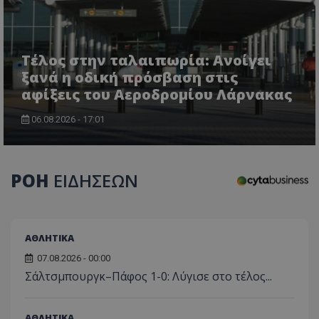
Τέλος στην ταλαιπωρία: Ανοίγει
ξανά η οδική πρόσβαση στις
αφίξεις του Αεροδρομίου Λάρνακας
CookieScriptConsent
CookieScript
www.tothemaonline.com
06.08.2026 - 17:01
ΡΟΗ
ΕΙΔΗΣΕΩΝ
ΑΘΛΗΤΙΚΑ
07.08.2026 - 00:00
Σάλτσμπουργκ–Πάφος 1-0: Λύγισε στο τέλος...
usprivacy
.themasports.tothemaonline.co
ΑΘΛΗΤΙΚΑ