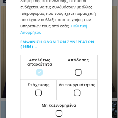
διαφήμισης και ανάλυσης, οι οποίοι
ενδέχεται να τις συνδυάσουν με άλλες
πληροφορίες που τους έχετε παράσχει ή
που έχουν συλλέξει από τη χρήση των
υπηρεσιών τους από εσάς.
Πολιτική
Απορρήτου
ΕΜΦΆΝΙΣΗ ΌΛΩΝ ΤΩΝ ΣΥΝΕΡΓΑΤΏΝ
(1656) →
Ανασχηματισμός με πολιτικά
Απολύτως
Απόδοσης
απαραίτητα
μηνύματα: Ο Πρόεδρος
Χριστοδουλίδης έθεσε τον πήχη
ψηλά για τη νέα κυβέρνηση
Στόχευσης
Λειτουργικότητας
06.08.2026 - 09:41
Μη ταξινομημένα