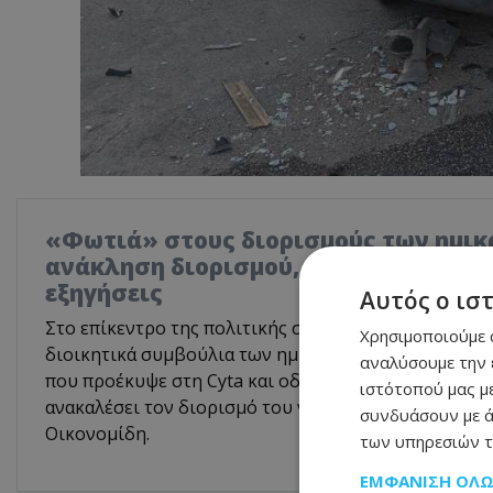
«Φωτιά» στους διορισμούς των ημικ
ανάκληση διορισμού, το ασυμβίβαστο
εξηγήσεις
Αυτός ο ισ
Στο επίκεντρο της πολιτικής συζήτησης βρίσκονται 
Χρησιμοποιούμε c
διοικητικά συμβούλια των ημικρατικών οργανισμών,
αναλύσουμε την 
που προέκυψε στη Cyta και οδήγησε την Κυβέρνηση
ιστότοπού μας με
ανακαλέσει τον διορισμό του νέου Αντιπροέδρου τη
συνδυάσουν με ά
Οικονομίδη.
των υπηρεσιών τ
ΕΜΦΆΝΙΣΗ ΌΛ