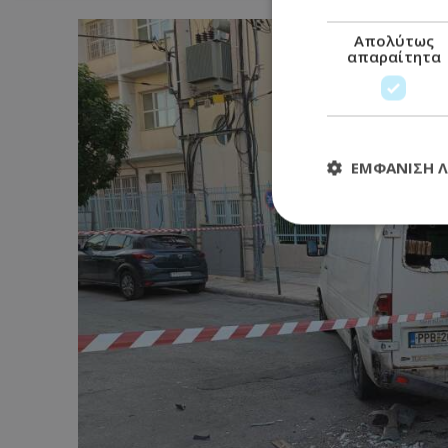
Απολύτως
απαραίτητα
ΕΜΦΆΝΙΣΗ 
Απολύτω
Τα απολύτως απαραί
διαχείριση λογαρια
Ονοματεπώνυμο
usprivacy