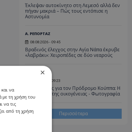
Έκλεψαν αυτοκίνητο στη Λεμεσό αλλά δεν
πήγαν μακριά – Πώς τους εντόπισε η
Αστυνομία
Α. ΡΕΠΟΡΤΑΖ
08.08.2026 - 09:45
Βραδινός έλεγχος στην Αγία Νάπα έκρυβε
«λαβράκι»: Χειροπέδες σε δύο νεαρούς
×
ΚΟΙΝΩΝΙΑ
08.08.2026 - 09:23
Βαρύ πένθος για τον Πρόδρομο Κούππα: Η
 και να
παράκληση της οικογένειας - Φωτογραφία
 με τη χρήση του
ι να τις
ει από τη χρήση
Περισσότερα