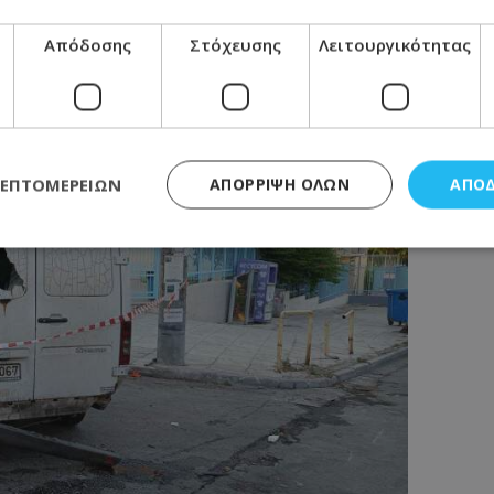
Απόδοσης
Στόχευσης
Λειτουργικότητας
ΛΕΠΤΟΜΕΡΕΙΏΝ
ΑΠΌΡΡΙΨΗ ΌΛΩΝ
ΑΠΟ
ς απαραίτητα
Απόδοσης
Στόχευσης
Λειτουργικότητας
Μη ταξι
τητα cookies επιτρέπουν βασικές λειτουργίες του ιστότοπου, όπως τη σύνδεση χρή
σμού. Ο ιστότοπος δεν μπορεί να χρησιμοποιηθεί σωστά χωρίς τα απολύτως απαραί
Προμηθευτής
/
Πεδίο
Λήξη
Περιγραφή
.lifenewscy.tothemaonline.com
1 χρόνος 3
Αυτό το cookie 
εβδομάδες
κράτος συγκατά
σχετικά με την
την ιδιωτικότη
κανονισμό απο
Ηνωμένων Πολιτ