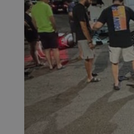
ASP.NET_SessionI
msToken
CookieScriptConse