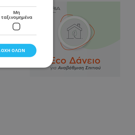
Μη
ταξινομημένα
ΔΟΧΉ ΌΛΩΝ
νομημένα
στη και τη
τητα cookies.
αποθηκεύει το
θεσης του χρήστη
 παρακολούθηση και
τα σύμφωνα με τον
ρρήτου των
ειών.