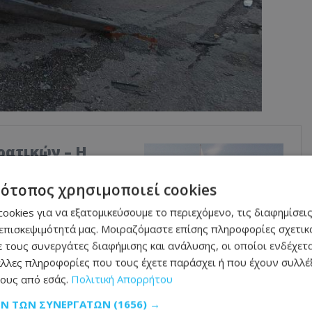
ρατικών – Η
 και οι
τότοπος χρησιμοποιεί cookies
οι νέοι διορισμοί στα
ookies για να εξατομικεύσουμε το περιεχόμενο, τις διαφημίσεις
 μετά και την υπόθεση
επισκεψιμότητά μας. Μοιραζόμαστε επίσης πληροφορίες σχετικά
 στην απόφαση να
 τους συνεργάτες διαφήμισης και ανάλυσης, οι οποίοι ενδέχετα
ς ΑΤΗΚ, Λοΐζου
λλες πληροφορίες που τους έχετε παράσχει ή που έχουν συλλέξ
ους από εσάς.
Πολιτική Απορρήτου
ΩΝ ΤΩΝ ΣΥΝΕΡΓΑΤΏΝ
(1656) →