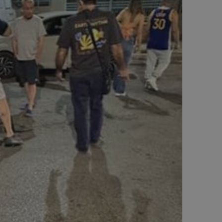
δευτερόλεπτα
για τη διάκρισ
.twitter.com
και ρομπότ. Αυτ
για τον ιστότοπ
κάνει έγκυρες α
τη χρήση του ι
d
συνεδρία
Αυτό το cookie 
Microsoft Corporation
Doubleclick και
lifenewscy.tothemaonline.com
πληροφορίες σχ
με τον οποίο ο 
χρησιμοποιεί το
τυχόν διαφημίσ
έχει δει ο τελικ
επισκεφθεί τον 
.tiktok.com
1 εβδομάδα 3
Αυτό το cookie 
μέρες
για σκοπούς τα
ασφάλειας, εξα
χρήστες παραμέ
και τα δεδομένα
εξασφαλισμένα
περιηγούνται μ
ιστοσελίδας ή 
τις υπηρεσίες τ
nt
4 εβδομάδες
Αυτό το cookie 
CookieScript
2 μέρες
από την υπηρεσί
www.tothemaonline.com
Script.com για 
προτιμήσεις συ
επισκέπτη Είναι
banner cookie 
να λειτουργεί σ