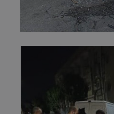
ASP.NET_SessionI
VISITOR_PRIVACY
__cf_bm
__cf_bm