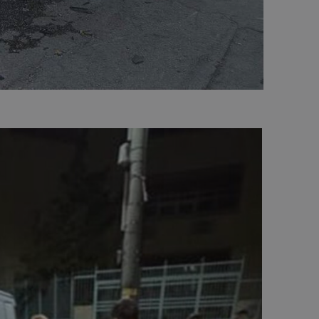
d
συνεδρία
Αυτό το cookie 
Microsoft Corporation
Doubleclick και
themasports.tothemaonline.com
πληροφορίες σχ
με τον οποίο ο 
χρησιμοποιεί το
τυχόν διαφημίσ
έχει δει ο τελικ
επισκεφθεί τον 
_METADATA
5 μήνες 4
Αυτό το cookie 
YouTube
εβδομάδες
για να αποθηκεύ
.youtube.com
συγκατάθεση το
επιλογές απορρ
αλληλεπίδρασή 
ιστοσελίδα. Κα
σχετικά με τη 
επισκέπτη σχετι
πολιτικές και ρ
απορρήτου, εξα
οι προτιμήσεις 
μελλοντικές συν
29 λεπτά 58
Αυτό το cookie 
Cloudflare Inc.
δευτερόλεπτα
για τη διάκρισ
.onesignal.com
και ρομπότ. Αυτ
για τον ιστότοπ
κάνει έγκυρες α
τη χρήση του ι
29 λεπτά 59
Αυτό το cookie 
Cloudflare Inc.