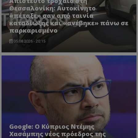
Απίστευτο τροχαίο στη
lifenewscy.tothemaonline.com
Θεσσαλονίκη: Αυτοκίνητο
«πέταξε» σαν από ταινία
καταδίωξης και «ανέβηκε» πάνω σε
παρκαρισμένο
05.08.2026 - 20:15
msToken
.tiktok.com
Google: Ο Κύπριος Ντέμης
Χασάμπης νέος πρόεδρος της