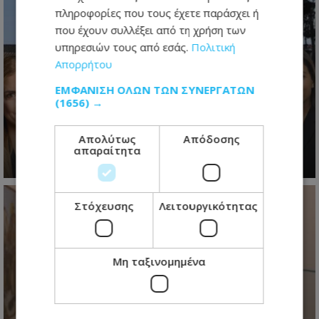
πληροφορίες που τους έχετε παράσχει ή
που έχουν συλλέξει από τη χρήση των
υπηρεσιών τους από εσάς.
Πολιτική
Απορρήτου
Ο τελευταίος ανασχηματισμός πριν
ΕΜΦΆΝΙΣΗ ΌΛΩΝ ΤΩΝ ΣΥΝΕΡΓΑΤΏΝ
το 2028: Τα νέα πρόσωπα, οι
(1656) →
πολιτικές ισορροπίες και τα
μηνύματα Χριστοδουλίδη - Βίντεο
Απολύτως
Απόδοσης
απαραίτητα
05.08.2026 - 20:40
Στόχευσης
Λειτουργικότητας
Μη ταξινομημένα