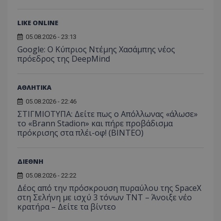
LIKE ONLINE
05.08.2026 - 23:13
Google: Ο Κύπριος Ντέμης Χασάμπης νέος
πρόεδρος της DeepMind
ΑΘΛΗΤΙΚΑ
Προμηθευτής
Ονοματεπώνυμο
Λήξη
Περιγραφή
Προμηθευτής
/
Πεδίο
/
Ονοματεπώνυμο
Λήξη
Περιγραφή
05.08.2026 - 22:46
Πεδίο
Προμηθευτής
/
Ονοματεπώνυμο
Λήξη
Περιγ
A_1283
gml-grp.com
2 μήνες 4
Αυτό το cook
ΣΤΙΓΜΙΟΤΥΠΑ: Δείτε πως ο Απόλλωνας «άλωσε»
Πεδίο
εβδομάδες
χρησιμοποιείτ
mid
1
Αυτό είναι ένα
Meta
το «Brann Stadion» και πήρε προβάδισμα
την
χρόνος
cookie
_ga_7ZKH09CT69
Platform Inc.
.tothemaonline.com
1 χρόνος 1
Αυτό τ
Προμηθευτής
/
πρόκρισης στα πλέι-οφ! (ΒΙΝΤΕΟ)
παρακολούθη
Ονοματεπώνυμο
Λήξη
Περι
1
Instagram που
.instagram.com
μήνας
χρησιμ
Πεδίο
της συμπερι
μήνας
επιτρέπει τη
από το
του χρήστη κ
λειτουργικότητ
Analyti
VISITOR_INFO1_LIVE
5 μήνες 4
Αυτό
Google LLC
αλληλεπίδρασ
των κοινωνικών
διατήρ
εβδομάδες
έχει 
.youtube.com
την ενίσχυση
ΔΙΕΘΝΗ
μέσων μέσα
κατάσ
από 
εμπειρίας του
στον ιστότοπο.
περιόδ
για ν
χρήστη ή τη
05.08.2026 - 22:22
σύνδεσ
παρα
συλλογή δεδ
προτ
Δέος από την πρόσκρουση πυραύλου της SpaceX
για την ανάλ
_ga_1GFPXQZD17
.tothemaonline.com
1 χρόνος 1
Αυτό τ
χρησ
και εξατομικ
στη Σελήνη με ισχύ 3 τόνων TNT – Άνοιξε νέο
μήνας
χρησιμ
βίντ
περιεχόμενο.
από το
κρατήρα – Δείτε τα βίντεο
που ε
Analyti
ενσω
A_1288
gml-grp.com
2 μήνες 4
Αυτό το cook
διατήρ
σε ι