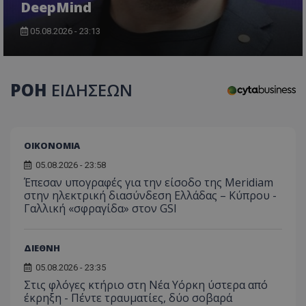
DeepMind
05.08.2026 - 23:13
CookieScriptConsent
CookieScript
www.tothemaonline.com
ΡΟΗ
ΕΙΔΗΣΕΩΝ
ΟΙΚΟΝΟΜΙΑ
05.08.2026 - 23:58
Έπεσαν υπογραφές για την είσοδο της Meridiam
στην ηλεκτρική διασύνδεση Ελλάδας – Κύπρου -
Γαλλική «σφραγίδα» στον GSI
usprivacy
.themasports.tothemaonline.co
ΔΙΕΘΝΗ
05.08.2026 - 23:35
Στις φλόγες κτήριο στη Νέα Υόρκη ύστερα από
έκρηξη - Πέντε τραυματίες, δύο σοβαρά