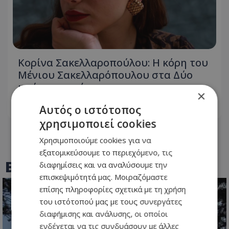
Κορίνα Σακελλαροπούλου: Η κόρη του
Μένιου Σακελλαρόπουλου στα Δύο
μαύρα πουκάμισα
×
Αυτός ο ιστότοπος
05.08.2026 - 08:25
χρησιμοποιεί cookies
Χρησιμοποιούμε cookies για να
εξατομικεύσουμε το περιεχόμενο, τις
BEST OF
TOTHEMAONLINE
διαφημίσεις και να αναλύσουμε την
επισκεψιμότητά μας. Μοιραζόμαστε
επίσης πληροφορίες σχετικά με τη χρήση
του ιστότοπού μας με τους συνεργάτες
διαφήμισης και ανάλυσης, οι οποίοι
ενδέχεται να τις συνδυάσουν με άλλες