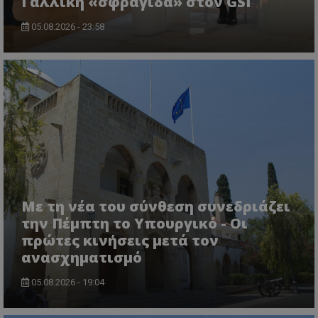
Γαλλική «σφραγίδα» στον GSI
05.08.2026 - 23:58
ASP.NET_SessionId
Microsoft Corporation
themasports.tothemaonline.co
Με τη νέα του σύνθεση συνεδριάζει
την Πέμπτη το Υπουργικό - Οι
πρώτες κινήσεις μετά τον
ανασχηματισμό
05.08.2026 - 19:04