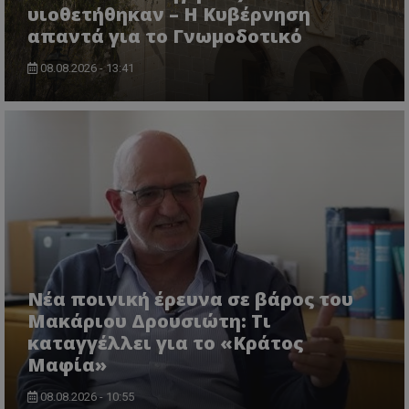
υιοθετήθηκαν – Η Κυβέρνηση
απαντά για το Γνωμοδοτικό
08.08.2026 - 13:41
ASP.NET_SessionId
Microsoft Corporation
themasports.tothemaonline.co
Νέα ποινική έρευνα σε βάρος του
Μακάριου Δρουσιώτη: Τι
καταγγέλλει για το «Κράτος
Μαφία»
VISITOR_PRIVACY_METADATA
YouTube
.youtube.com
08.08.2026 - 10:55