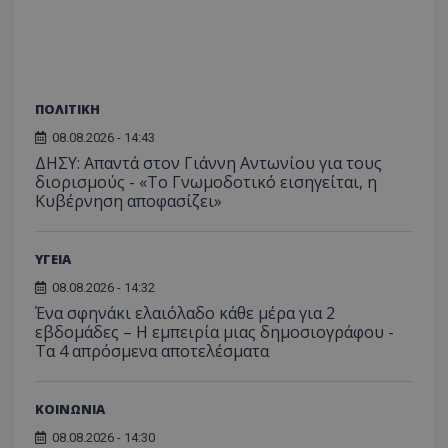
C
1 μήνας
Αυτό τ
Adform
guest_id
1 χρόνος 1
Αυτό
Twitter Inc.
χρησιμ
.adform.net
μήνας
ρυθμ
.twitter.com
για τον
το Tw
προσδι
αναγ
συχνότ
να π
επισκέ
τον 
τον τρ
του 
ΠΟΛΙΤΙΚΗ
οποίο 
επισκέπ
08.08.2026 - 14:43
πρόσβα
ιστοσε
ΔΗΣΥ: Απαντά στον Γιάννη Αντωνίου για τους
Συλλέγε
διορισμούς - «Το Γνωμοδοτικό εισηγείται, η
για τις
Κυβέρνηση αποφασίζει»
του χρ
ιστοσε
ποιες σ
έχουν 
ΥΓΕΙΑ
_ga_J7RS52TMNC
.tothemaonline.com
1 χρόνος 1
Αυτό τ
μήνας
χρησιμ
08.08.2026 - 14:32
από το
Ένα σφηνάκι ελαιόλαδο κάθε μέρα για 2
Analyti
διατήρ
εβδομάδες – Η εμπειρία μιας δημοσιογράφου -
κατάσ
Τα 4 απρόσμενα αποτελέσματα
περιόδ
σύνδεσ
ΚΟΙΝΩΝΙΑ
08.08.2026 - 14:30