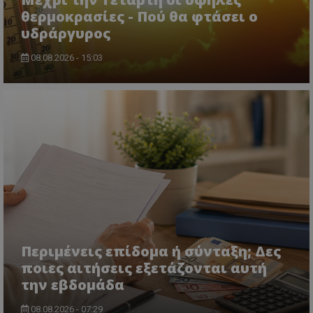
θερμοκρασίες - Πού θα φτάσει ο
CookieScriptConsent
CookieScript
www.tothemaonline.com
υδράργυρος
08.08.2026 - 15:03
usprivacy
.themasports.tothemaonline.co
Περιμένεις επίδομα ή σύνταξη; Δες
ποιες αιτήσεις εξετάζονται αυτή
την εβδομάδα
08.08.2026 - 07:29