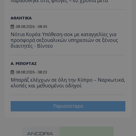
παραδόθηκε στις φλόγες – 62 χρόνια μετά
προβ
περιόδ
ενσω
σύνδεσ
βίντε
C
1 μήνας
Αυτό τ
Adform
ΑΘΛΗΤΙΚΑ
guest_id
1 χρόνος 1
Αυτό
Twitter Inc.
χρησιμ
.adform.net
μήνας
ρυθμ
.twitter.com
για τον
08.08.2026 - 08:45
το Tw
προσδι
αναγ
Νότια Κορέα: Υπόθεση-σοκ με καταγγελίες για
συχνότ
να π
επισκέ
προσφορά σεξουαλικών υπηρεσιών σε ξένους
τον 
τον τρ
του 
διαιτητές - Bίντεο
οποίο 
επισκέπ
πρόσβα
ιστοσε
Α. ΡΕΠΟΡΤΑΖ
Συλλέγε
για τις
του χρ
08.08.2026 - 08:23
ιστοσε
Μπαράζ ελέγχων σε όλη την Κύπρο – Ναρκωτικά,
ποιες σ
κλοπές και μεθυσμένοι οδηγοί
έχουν 
_ga_J7RS52TMNC
.tothemaonline.com
1 χρόνος 1
Αυτό τ
μήνας
χρησιμ
από το
Περισσότερα
Analyti
διατήρ
κατάσ
περιόδ
σύνδεσ