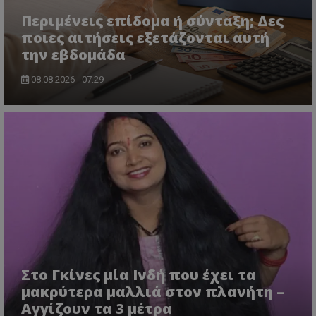
Περιμένεις επίδομα ή σύνταξη; Δες
ποιες αιτήσεις εξετάζονται αυτή
CookieScriptConsent
CookieScript
την εβδομάδα
www.tothemaonline.com
08.08.2026 - 07:29
usprivacy
.themasports.tothemaonline.co
Στο Γκίνες μία Ινδή που έχει τα
μακρύτερα μαλλιά στον πλανήτη –
Αγγίζουν τα 3 μέτρα