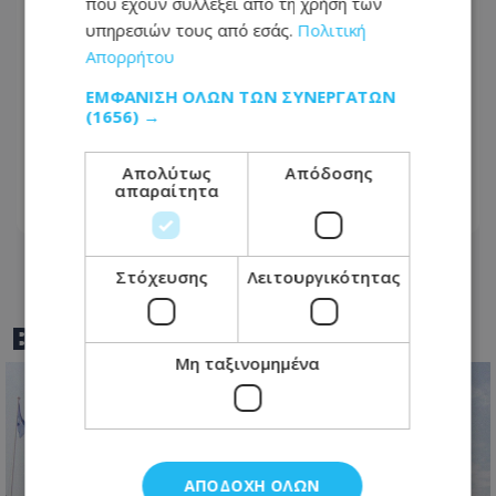
που έχουν συλλέξει από τη χρήση των
υπηρεσιών τους από εσάς.
Πολιτική
Απορρήτου
ΕΜΦΆΝΙΣΗ ΌΛΩΝ ΤΩΝ ΣΥΝΕΡΓΑΤΏΝ
Μοναχός ο δράστης της απόπειρας
(1656) →
φόνου - Επιτέθηκε σε δύο άτομα με
αιχμηρό αντικείμενο
Απολύτως
Απόδοσης
απαραίτητα
07.08.2026 - 20:53
Στόχευσης
Λειτουργικότητας
BEST OF
TOTHEMAONLINE
Μη ταξινομημένα
ΑΠΟΔΟΧΉ ΌΛΩΝ