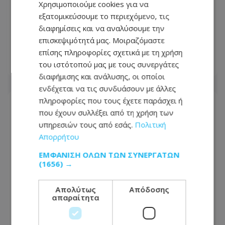
Χρησιμοποιούμε cookies για να
εξατομικεύσουμε το περιεχόμενο, τις
Τον σταμάτησαν για έλεγχο στην Αγία
διαφημίσεις και να αναλύσουμε την
Νάπα – Βρήκαν €25.555 και 30 πακέτα
επισκεψιμότητά μας. Μοιραζόμαστε
καπνού
επίσης πληροφορίες σχετικά με τη χρήση
του ιστότοπού μας με τους συνεργάτες
10.08.2026 - 08:26
διαφήμισης και ανάλυσης, οι οποίοι
ενδέχεται να τις συνδυάσουν με άλλες
πληροφορίες που τους έχετε παράσχει ή
που έχουν συλλέξει από τη χρήση των
υπηρεσιών τους από εσάς.
Πολιτική
Απορρήτου
ΕΜΦΆΝΙΣΗ ΌΛΩΝ ΤΩΝ ΣΥΝΕΡΓΑΤΏΝ
(1656) →
Απολύτως
Απόδοσης
απαραίτητα