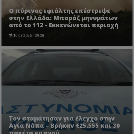
msToken
.tiktok.com
Ο πύρινος εφιάλτης επέστρεψε
στην Ελλάδα: Μπαράζ μηνυμάτων
από το 112 - Εκκενώνεται περιοχή
10.08.2026 - 09:08
CookieScriptConsent
CookieScript
www.tothemaonline.com
Τον σταμάτησαν για έλεγχο στην
Αγία Νάπα – Βρήκαν €25.555 και 30
πακέτα καπνού