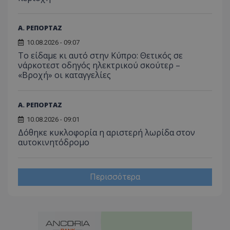
του χρ
ιστοσε
ποιες σ
Α. ΡΕΠΟΡΤΑΖ
έχουν 
_ga_J7RS52TMNC
.tothemaonline.com
1 χρόνος 1
Αυτό τ
10.08.2026 - 09:07
μήνας
χρησιμ
Το είδαμε κι αυτό στην Κύπρο: Θετικός σε
από το
νάρκοτεστ οδηγός ηλεκτρικού σκούτερ –
Analyti
διατήρ
«Βροχή» οι καταγγελίες
κατάσ
περιόδ
σύνδεσ
Α. ΡΕΠΟΡΤΑΖ
10.08.2026 - 09:01
Δόθηκε κυκλοφορία η αριστερή λωρίδα στον
αυτοκινητόδρομο
Περισσότερα