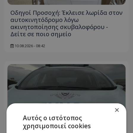
Οδηγοί Προσοχή: Έκλεισε λωρίδα στον
αυτοκινητόδρομο λόγω
ακινητοποίησης σκυβαλοφόρου -
Δείτε σε ποιο σημείο
10.08.2026 - 08:42
×
Αυτός ο ιστότοπος
χρησιμοποιεί cookies