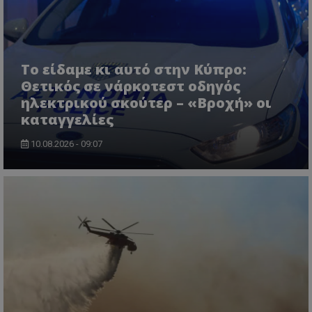
Το είδαμε κι αυτό στην Κύπρο:
Θετικός σε νάρκοτεστ οδηγός
ηλεκτρικού σκούτερ – «Βροχή» οι
καταγγελίες
ASP.NET_SessionId
Microsoft Corporation
lifenewscy.tothemaonline.com
10.08.2026 - 09:07