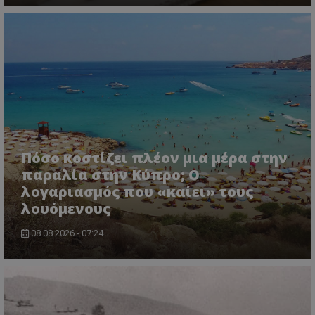
ASP.NET_SessionId
Microsoft Corporation
lifenewscy.tothemaonline.com
Πόσο κοστίζει πλέον μια μέρα στην
παραλία στην Κύπρο; Ο
λογαριασμός που «καίει» τους
λουόμενους
08.08.2026 - 07:24
msToken
.tiktok.com