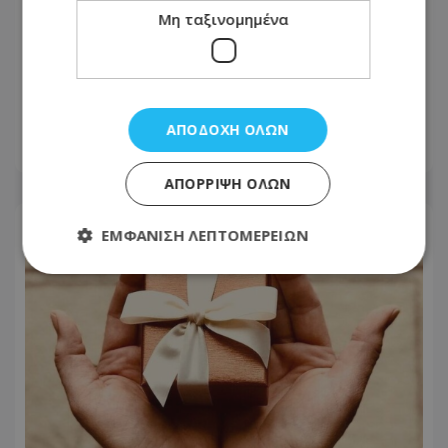
Μη ταξινομημένα
Ισαάκ και Σολωμού δεν ξεχάστηκαν –
Απόψε η μεγάλη εκδήλωση μνήμης
ΑΠΟΔΟΧΉ ΌΛΩΝ
08.08.2026 - 07:35
ΑΠΌΡΡΙΨΗ ΌΛΩΝ
ΕΜΦΆΝΙΣΗ ΛΕΠΤΟΜΕΡΕΙΏΝ
Απολύτως απαραίτητα
Απόδοσης
Στόχευσης
Λειτουργικότητας
Μη ταξινομημένα
Τα απολύτως απαραίτητα cookies επιτρέπουν
βασικές λειτουργίες του ιστότοπου, όπως τη
σύνδεση χρήστη και τη διαχείριση λογαριασμού.