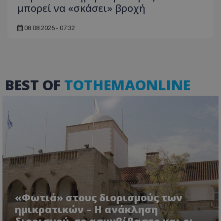
μπορεί να «σκάσει» βροχή
08.08.2026 - 07:32
VISITOR_PRIVACY_METADATA
YouTube
.youtube.com
BEST OF
TOTHEMAONLINE
«Φωτιά» στους διορισμούς των
ημικρατικών – Η ανάκληση