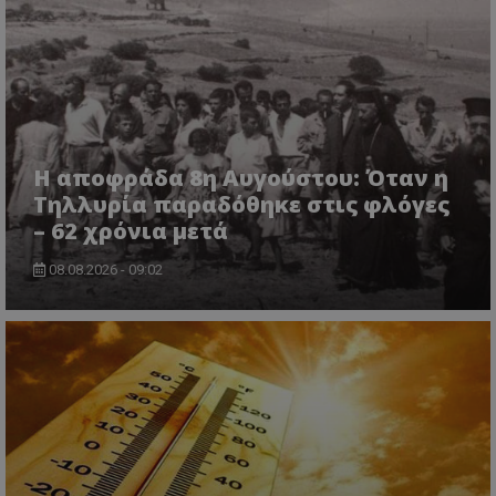
Η αποφράδα 8η Αυγούστου: Όταν η
Τηλλυρία παραδόθηκε στις φλόγες
CookieScriptConsent
CookieScript
– 62 χρόνια μετά
www.tothemaonline.com
08.08.2026 - 09:02