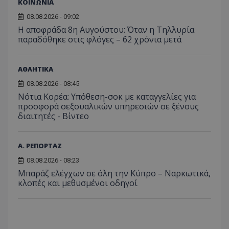
ΚΟΙΝΩΝΙΑ
μήνας
χρησιμ
από το
08.08.2026 - 09:02
Analyti
Η αποφράδα 8η Αυγούστου: Όταν η Τηλλυρία
διατήρ
κατάσ
παραδόθηκε στις φλόγες – 62 χρόνια μετά
περιόδ
σύνδεσ
ΑΘΛΗΤΙΚΑ
08.08.2026 - 08:45
Νότια Κορέα: Υπόθεση-σοκ με καταγγελίες για
προσφορά σεξουαλικών υπηρεσιών σε ξένους
διαιτητές - Bίντεο
Α. ΡΕΠΟΡΤΑΖ
08.08.2026 - 08:23
Μπαράζ ελέγχων σε όλη την Κύπρο – Ναρκωτικά,
κλοπές και μεθυσμένοι οδηγοί