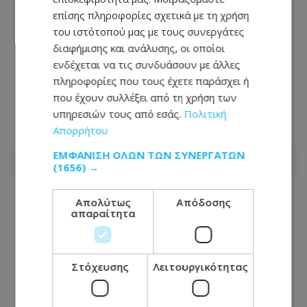
επίσης πληροφορίες σχετικά με τη χρήση
του ιστότοπού μας με τους συνεργάτες
διαφήμισης και ανάλυσης, οι οποίοι
ενδέχεται να τις συνδυάσουν με άλλες
πληροφορίες που τους έχετε παράσχει ή
«Όχι» στις νέες κεραίες στο Ακρωτήρι
που έχουν συλλέξει από τη χρήση των
– Κατεβαίνουν σε διαμαρτυρία
υπηρεσιών τους από εσάς.
Πολιτική
Απορρήτου
08.08.2026 - 07:41
ΕΜΦΆΝΙΣΗ ΌΛΩΝ ΤΩΝ ΣΥΝΕΡΓΑΤΏΝ
(1656) →
Απολύτως
Απόδοσης
απαραίτητα
Στόχευσης
Λειτουργικότητας