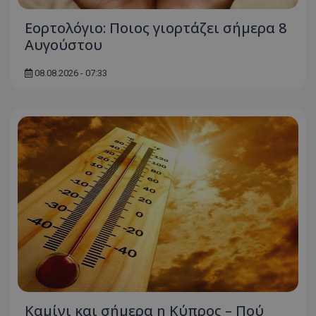
Ο ιστότοπος δεν μπορεί να χρησιμοποιηθεί σωστά
χωρίς τα απολύτως απαραίτητα cookies.
Εορτολόγιο: Ποιος γιορτάζει σήμερα 8
Ονοματεπώνυμο
Προμηθευτής
/
Πεδίο
Αυγούστου
usprivacy
.lifenewscy.tothemaonline.com
08.08.2026 - 07:33
ASP.NET_SessionId
Microsoft Corporation
themasports.tothemaonline.co
Καμίνι και σήμερα η Κύπρος – Πού