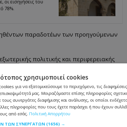
, οι εισηγήσεις του
ό 78%.
νηθέντων παραδοτέων των προηγούμενων
εξωτερικής πολιτικής και περιφερειακής
υπριακό και της επικείμενης κυπριακής
τότοπος χρησιμοποιεί cookies
ookies για να εξατομικεύσουμε το περιεχόμενο, τις διαφημίσεις
ι σε μια κρίσιμη περίοδο, καθώς η Κύπρος
επισκεψιμότητά μας. Μοιραζόμαστε επίσης πληροφορίες σχετικά
 τους συνεργάτες διαφήμισης και ανάλυσης, οι οποίοι ενδέχετα
δρίας του Συμβουλίου της Ευρωπαϊκής
λλες πληροφορίες που τους έχετε παράσχει ή που έχουν συλλέξ
 τονίζοντας πως οι δύο κυβερνήσεις
ους από εσάς.
Πολιτική Απορρήτου
ακή τους σχέση σε έναν «μηχανισμό
ΩΝ ΤΩΝ ΣΥΝΕΡΓΑΤΏΝ
(1656) →