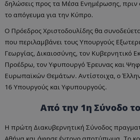
δηλώσεις προς τα Μέσα Ενημέρωσης, πριν
ASP.NET_SessionI
το απόγευμα για την Κύπρο.
Ο Πρόεδρος Χριστοδουλίδης θα συνοδεύετ
που περιλαμβάνει τους Υπουργούς Εξωτερι
VISITOR_PRIVACY
Γεωργίας, Δικαιοσύνης, τον Κυβερνητικό
Προέδρω, τον Υφυπουργό Έρευνας και Ψηφ
Ευρωπαϊκών Θεμάτων. Αντίστοιχα, ο Έλλη
16 Υπουργούς και Υφυπουργούς.
Από την 1η Σύνοδο το
__cf_bm
Η πρώτη Διακυβερνητική Σύνοδος πραγματ
Αθήνα και άφησε έντονο αποτύπωμα. Το κο
__cf_bm