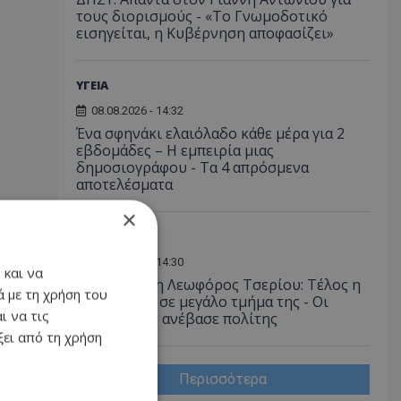
τους διορισμούς - «Το Γνωμοδοτικό
εισηγείται, η Κυβέρνηση αποφασίζει»
ΥΓΕΙΑ
08.08.2026 - 14:32
Ένα σφηνάκι ελαιόλαδο κάθε μέρα για 2
εβδομάδες – Η εμπειρία μιας
δημοσιογράφου - Τα 4 απρόσμενα
αποτελέσματα
×
ΚΟΙΝΩΝΙΑ
08.08.2026 - 14:30
 και να
Αγνώριστη η Λεωφόρος Τσερίου: Τέλος η
 με τη χρήση του
ταλαιπωρία σε μεγάλο τμήμα της - Οι
ι να τις
εικόνες που ανέβασε πολίτης
ει από τη χρήση
Περισσότερα