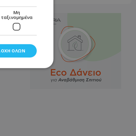
Μη
ταξινομημένα
ΔΟΧΉ ΌΛΩΝ
νομημένα
στη και τη
τητα cookies.
αποθηκεύει το
θεσης του χρήστη
 παρακολούθηση και
τα σύμφωνα με τον
ρρήτου των
ειών.