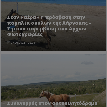
Στον «αέρα» η πρόσβαση στην
παραλία σκύλων της Λάρνακας -
Ζητούν παρέμβαση των Αρχών -
Φωτογραφίες
msToken
.tiktok.com
07.08.2026 - 08:33
Συναγερμός στον αυτοκινητόδρομο
CookieScriptConsent
CookieScript