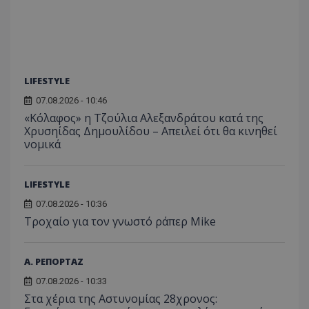
μήνας
ρυθμ
.twitter.com
για τον
το Tw
προσδι
αναγ
συχνότ
να π
επισκέ
τον 
τον τρ
του 
οποίο 
επισκέπ
πρόσβα
LIFESTYLE
ιστοσε
Συλλέγε
07.08.2026 - 10:46
για τις
του χρ
«Κόλαφος» η Τζούλια Αλεξανδράτου κατά της
ιστοσε
Χρυσηίδας Δημουλίδου – Απειλεί ότι θα κινηθεί
ποιες σ
νομικά
έχουν 
_ga_J7RS52TMNC
.tothemaonline.com
1 χρόνος 1
Αυτό τ
μήνας
χρησιμ
από το
LIFESTYLE
Analyti
διατήρ
07.08.2026 - 10:36
κατάσ
Τροχαίο για τον γνωστό ράπερ Mike
περιόδ
σύνδεσ
Α. ΡΕΠΟΡΤΑΖ
07.08.2026 - 10:33
Στα χέρια της Αστυνομίας 28χρονος: