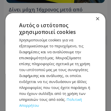
Δίνει μάχη 16χρονος μετά από
τροχαίο: Παρασύρθηκε από
×
μεθυσμένο οδηγό
Αυτός ο ιστότοπος
χρησιμοποιεί cookies
07.08.2026 - 10:05
Χρησιμοποιούμε cookies για να
εξατομικεύσουμε το περιεχόμενο, τις
διαφημίσεις και να αναλύσουμε την
επισκεψιμότητά μας. Μοιραζόμαστε
επίσης πληροφορίες σχετικά με τη χρήση
του ιστότοπού μας με τους συνεργάτες
διαφήμισης και ανάλυσης, οι οποίοι
ενδέχεται να τις συνδυάσουν με άλλες
πληροφορίες που τους έχετε παράσχει ή
που έχουν συλλέξει από τη χρήση των
υπηρεσιών τους από εσάς.
Πολιτική
Απορρήτου