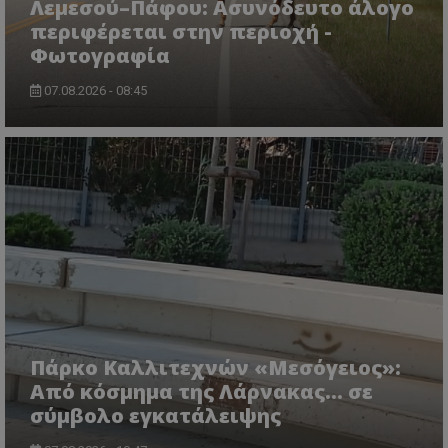
Λεμεσού–Πάφου: Ασυνόδευτο άλογο
www.tothemaonline.com
περιφέρεται στην περιοχή -
Φωτογραφία
07.08.2026 - 08:45
usprivacy
.themasports.tothemaonline.co
Πάρκο Καλλιτεχνών «Μεσόγειος»:
Από κόσμημα της Λάρνακας… σε
σύμβολο εγκατάλειψης