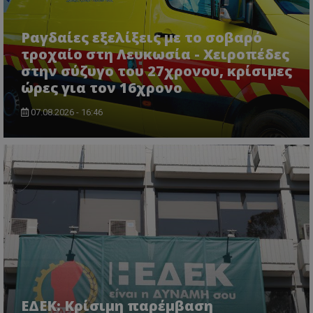
Ονοματεπώνυμο
Προμηθευτής
/
Πεδίο
usprivacy
.lifenewscy.tothemaonline.com
Ραγδαίες εξελίξεις με το σοβαρό
τροχαίο στη Λευκωσία - Χειροπέδες
στην σύζυγο του 27χρονου, κρίσιμες
ώρες για τον 16χρονο
07.08.2026 - 16:46
ASP.NET_SessionId
Microsoft Corporation
themasports.tothemaonline.co
ΕΔΕΚ: Κρίσιμη παρέμβαση