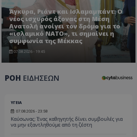
Άγκυρα, Ριάντ και Ισλαμαμπάντ: Ο
νέος ισχυρός άξονας στη Μέση
Ανατολή ανοίγει τον δρόμο για το
«ισλαμικό ΝΑΤΟ», τι σημαίνει η
συμφωνία της Μέκκας
CookieScriptConsent
CookieScript
07.08.2026 - 19:45
www.tothemaonline.com
ΡΟΗ
ΕΙΔΗΣΕΩΝ
ΥΓΕΙΑ
07.08.2026 - 23:58
Kαύσωνας: Ένας καθηγητής δίνει συμβουλές για
να μην εξαντληθούμε από τη ζέστη
usprivacy
.themasports.tothemaonline.co