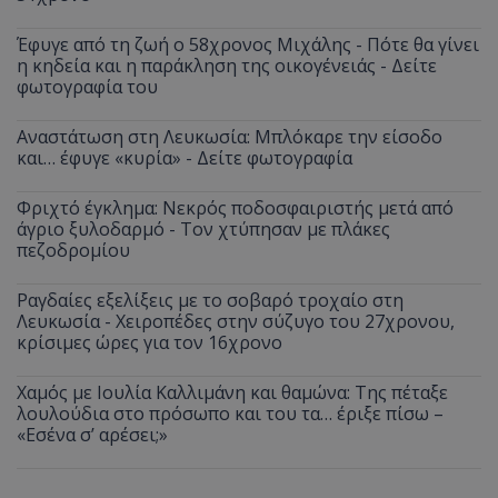
Έφυγε από τη ζωή ο 58χρονος Μιχάλης - Πότε θα γίνει
η κηδεία και η παράκληση της οικογένειάς - Δείτε
φωτογραφία του
Αναστάτωση στη Λευκωσία: Μπλόκαρε την είσοδο
και… έφυγε «κυρία» - Δείτε φωτογραφία
Φριχτό έγκλημα: Νεκρός ποδοσφαιριστής μετά από
άγριο ξυλοδαρμό - Τον χτύπησαν με πλάκες
πεζοδρομίου
Ραγδαίες εξελίξεις με το σοβαρό τροχαίο στη
Λευκωσία - Χειροπέδες στην σύζυγο του 27χρονου,
κρίσιμες ώρες για τον 16χρονο
Χαμός με Ιουλία Καλλιμάνη και θαμώνα: Της πέταξε
λουλούδια στο πρόσωπο και του τα… έριξε πίσω –
«Εσένα σ’ αρέσει;»