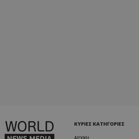
Analyti
διατήρ
κατάσ
περιόδ
σύνδεσ
ΚΥΡΙΕΣ ΚΑΤΗΓΟΡΙΕΣ
ΑΡΧΙΚΗ