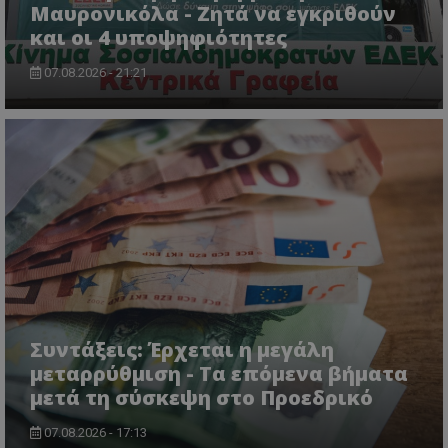
Μαυρονικόλα - Ζητά να εγκριθούν
και οι 4 υποψηφιότητες
07.08.2026 - 21:21
VISITOR_PRIVACY_METADATA
YouTube
.youtube.com
Συντάξεις: Έρχεται η μεγάλη
μεταρρύθμιση - Τα επόμενα βήματα
μετά τη σύσκεψη στο Προεδρικό
07.08.2026 - 17:13