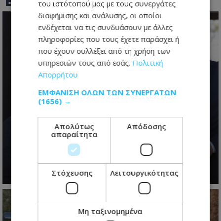
BEST OF
TOTHEMAONLINE
του ιστότοπού μας με τους συνεργάτες
διαφήμισης και ανάλυσης, οι οποίοι
ενδέχεται να τις συνδυάσουν με άλλες
πληροφορίες που τους έχετε παράσχει ή
που έχουν συλλέξει από τη χρήση των
υπηρεσιών τους από εσάς.
Πολιτική
Απορρήτου
ΕΜΦΆΝΙΣΗ ΌΛΩΝ ΤΩΝ ΣΥΝΕΡΓΑΤΏΝ
(1656) →
Κυπριακό: Τα «αγκάθια» που θα
κρίνουν τις εξελίξεις και οι
Απολύτως
Απόδοσης
απαραίτητα
διαφωνίες πριν από την κρίσιμη
συνάντηση
07.08.2026 - 17:41
Στόχευσης
Λειτουργικότητας
Μη ταξινομημένα