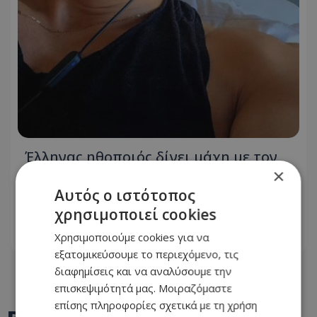
Έλληνας ηθοποιός δίνει μάχη με τον
καρκίνο - «Πάμε για νέα θεραπεία» - Η
×
φωτογραφία που ανέβασε από το
Αυτός ο ιστότοπος
νοσοκομείο
χρησιμοποιεί cookies
Χρησιμοποιούμε cookies για να
06.08.2026 - 21:08
εξατομικεύσουμε το περιεχόμενο, τις
διαφημίσεις και να αναλύσουμε την
επισκεψιμότητά μας. Μοιραζόμαστε
επίσης πληροφορίες σχετικά με τη χρήση