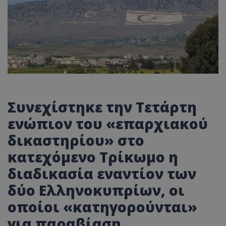
Συνεχίστηκε την Τετάρτη
ενώπιον του
«
επαρχιακού
δικαστηρίου
»
στο
κατεχόμενο Τρίκωμο η
διαδικασία εναντίον των
δύο Ελληνοκυπρίων, οι
οποίοι
«
κατηγορούνται
»
για παραβίαση