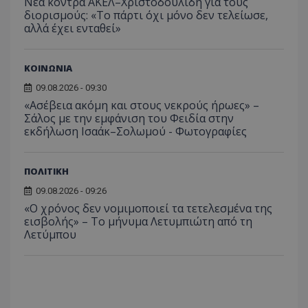
Νέα κόντρα ΑΚΕΛ–Χριστοδουλίδη για τους
το Tw
προσδι
διορισμούς: «Το πάρτι όχι μόνο δεν τελείωσε,
αναγ
συχνότ
να π
αλλά έχει ενταθεί»
επισκέ
τον 
τον τρ
του 
οποίο 
επισκέπ
πρόσβα
ΚΟΙΝΩΝΙΑ
ιστοσε
Συλλέγε
09.08.2026 - 09:30
για τις
«Ασέβεια ακόμη και στους νεκρούς ήρωες» –
του χρ
ιστοσε
Σάλος με την εμφάνιση του Φειδία στην
ποιες σ
εκδήλωση Ισαάκ–Σολωμού - Φωτογραφίες
έχουν 
_ga_J7RS52TMNC
.tothemaonline.com
1 χρόνος 1
Αυτό τ
μήνας
χρησιμ
ΠΟΛΙΤΙΚΗ
από το
Analyti
09.08.2026 - 09:26
διατήρ
κατάσ
«Ο χρόνος δεν νομιμοποιεί τα τετελεσμένα της
περιόδ
εισβολής» – Το μήνυμα Λετυμπιώτη από τη
σύνδεσ
Λετύμπου