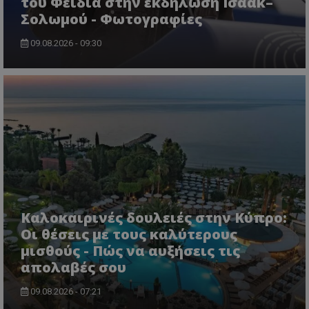
του Φειδία στην εκδήλωση Ισαάκ–
Σολωμού - Φωτογραφίες
09.08.2026 - 09:30
usprivacy
.themasports.tothemaonline.co
Καλοκαιρινές δουλειές στην Κύπρο:
Οι θέσεις με τους καλύτερους
μισθούς - Πώς να αυξήσεις τις
απολαβές σου
09.08.2026 - 07:21