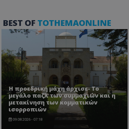
BEST OF
TOTHEMAONLINE
ASP.NET_SessionId
Microsoft Corporation
themasports.tothemaonline.co
Η προεδρική μάχη άρχισε- Το
μεγάλο παζλ των συμμαχιών και η
μετακίνηση των κομματικών
VISITOR_PRIVACY_METADATA
YouTube
.youtube.com
ισορροπιών
09.08.2026 - 07:18