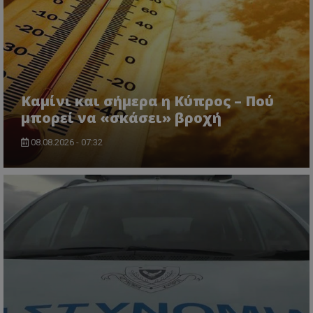
CookieScriptConsent
CookieScript
www.tothemaonline.com
Καμίνι και σήμερα η Κύπρος – Πού
μπορεί να «σκάσει» βροχή
08.08.2026 - 07:32
usprivacy
.themasports.tothemaonline.co