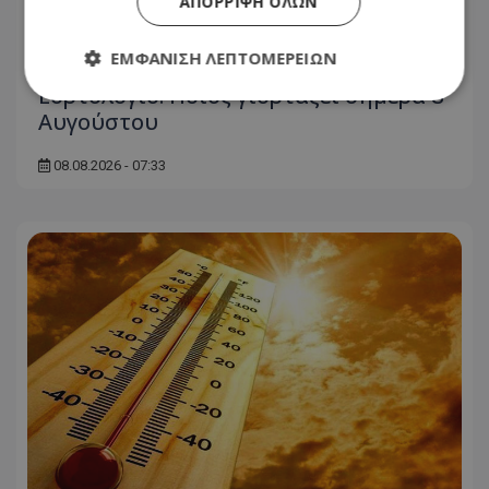
ΑΠΌΡΡΙΨΗ ΌΛΩΝ
ΕΜΦΆΝΙΣΗ ΛΕΠΤΟΜΕΡΕΙΏΝ
Εορτολόγιο: Ποιος γιορτάζει σήμερα 8
Αυγούστου
Απολύτως απαραίτητα
Απόδοσης
08.08.2026 - 07:33
Στόχευσης
Λειτουργικότητας
Μη ταξινομημένα
Τα απολύτως απαραίτητα cookies επιτρέπουν
βασικές λειτουργίες του ιστότοπου, όπως τη
σύνδεση χρήστη και τη διαχείριση λογαριασμού.
Ο ιστότοπος δεν μπορεί να χρησιμοποιηθεί σωστά
χωρίς τα απολύτως απαραίτητα cookies.
Ονοματεπώνυμο
Προμηθευτής
/
Πεδίο
usprivacy
.lifenewscy.tothemaonline.com