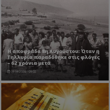
msToken
.tiktok.com
Η αποφράδα 8η Αυγούστου: Όταν η
Τηλλυρία παραδόθηκε στις φλόγες
– 62 χρόνια μετά
08.08.2026 - 09:02