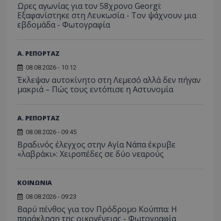
Ωρες αγωνίας για τον 58χρονο Georgi:
C
1 μήνας
Αυτό τ
Adform
guest_id
1 χρόνος 1
Αυτό
Twitter Inc.
χρησιμ
.adform.net
Εξαφανίστηκε στη Λευκωσία - Toν ψάχνουν μια
μήνας
ρυθμ
.twitter.com
για τον
το Tw
εβδομάδα - Φωτογραφία
προσδι
αναγ
συχνότ
να π
επισκέ
τον 
τον τρ
του 
Α. ΡΕΠΟΡΤΑΖ
οποίο 
επισκέπ
08.08.2026 - 10:12
πρόσβα
ιστοσε
Έκλεψαν αυτοκίνητο στη Λεμεσό αλλά δεν πήγαν
Συλλέγε
μακριά – Πώς τους εντόπισε η Αστυνομία
για τις
του χρ
ιστοσε
ποιες σ
έχουν 
Α. ΡΕΠΟΡΤΑΖ
_ga_J7RS52TMNC
.tothemaonline.com
1 χρόνος 1
Αυτό τ
08.08.2026 - 09:45
μήνας
χρησιμ
Βραδινός έλεγχος στην Αγία Νάπα έκρυβε
από το
Analyti
«λαβράκι»: Χειροπέδες σε δύο νεαρούς
διατήρ
κατάσ
περιόδ
σύνδεσ
ΚΟΙΝΩΝΙΑ
08.08.2026 - 09:23
Βαρύ πένθος για τον Πρόδρομο Κούππα: Η
παράκληση της οικογένειας - Φωτογραφία