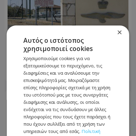
×
Αυτός ο ιστότοπος
χρησιμοποιεί cookies
«Όχι» στις νέες κεραίες στο Ακρωτήρι
Χρησιμοποιούμε cookies για να
– Κατεβαίνουν σε διαμαρτυρία
εξατομικεύσουμε το περιεχόμενο, τις
διαφημίσεις και να αναλύσουμε την
08.08.2026 - 07:41
επισκεψιμότητά μας. Μοιραζόμαστε
επίσης πληροφορίες σχετικά με τη χρήση
του ιστότοπού μας με τους συνεργάτες
διαφήμισης και ανάλυσης, οι οποίοι
ενδέχεται να τις συνδυάσουν με άλλες
πληροφορίες που τους έχετε παράσχει ή
που έχουν συλλέξει από τη χρήση των
υπηρεσιών τους από εσάς.
Πολιτική