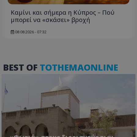
Καμίνι και σήμερα η Κύπρος – Πού
μπορεί να «σκάσει» βροχή
08.08.2026 - 07:32
ASP.NET_SessionId
Microsoft Corporation
themasports.tothemaonline.co
BEST OF
TOTHEMAONLINE
VISITOR_PRIVACY_METADATA
YouTube
.youtube.com