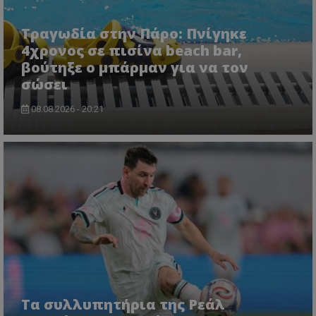
lifenewscy.tothemaonline.com
Τραγωδία στην Πάρο: Πνίγηκε
4χρονος σε πισίνα beach bar,
βούτηξε ο μπάρμαν για να τον
σώσει
08.08.2026 - 20:21
msToken
.tiktok.com
Τα συλλυπητήρια της Ρεάλ