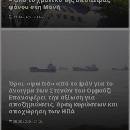
φόνου στη Μονή
08.08.2026 - 20:46
ASP.NET_SessionId
Microsoft Corporation
themasports.tothemaonline.co
Όροι-«φωτιά» από το Ιράν για το
άνοιγμα των Στενών του Ορμούζ:
Επαναφέρει την αξίωση για
αποζημιώσεις, άρση κυρώσεων και
αποχώρηση των ΗΠΑ
08.08.2026 - 21:02