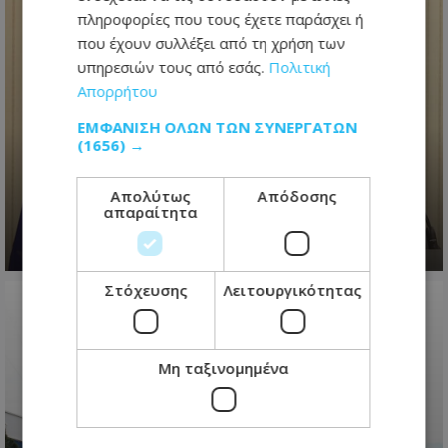
πληροφορίες που τους έχετε παράσχει ή
που έχουν συλλέξει από τη χρήση των
υπηρεσιών τους από εσάς.
Πολιτική
Απορρήτου
«Το πάρτι έχει τελειώσει»
διαμήνυσε ο Πρόεδρος
ΕΜΦΆΝΙΣΗ ΌΛΩΝ ΤΩΝ ΣΥΝΕΡΓΑΤΏΝ
(1656) →
Χριστοδουλίδης για διορισμούς -
Έστειλε μήνυμα σε ΔΗΣΥ-ΑΚΕΛ για
Απολύτως
Απόδοσης
εκλογές
απαραίτητα
08.08.2026 - 22:54
Στόχευσης
Λειτουργικότητας
Μη ταξινομημένα