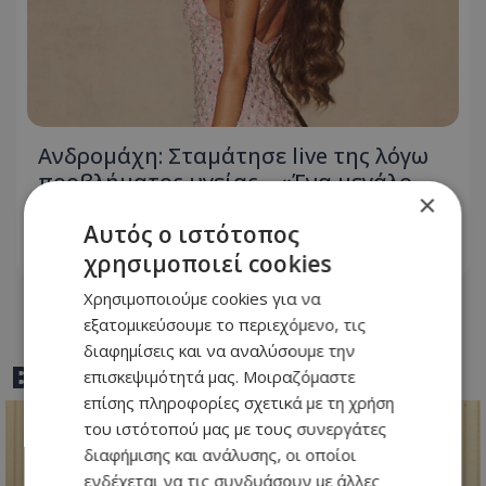
Ανδρομάχη: Σταμάτησε live της λόγω
προβλήματος υγείας – «Ένα μεγάλο
×
συγγνώμη από καρδιάς…»
Αυτός ο ιστότοπος
07.08.2026 - 14:01
χρησιμοποιεί cookies
Χρησιμοποιούμε cookies για να
εξατομικεύσουμε το περιεχόμενο, τις
διαφημίσεις και να αναλύσουμε την
BEST OF
TOTHEMAONLINE
επισκεψιμότητά μας. Μοιραζόμαστε
επίσης πληροφορίες σχετικά με τη χρήση
του ιστότοπού μας με τους συνεργάτες
διαφήμισης και ανάλυσης, οι οποίοι
ενδέχεται να τις συνδυάσουν με άλλες