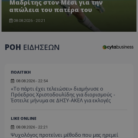
Μαδρίτης στον Μέσι για την
απώλεια του πατέρα του
08.08.2026 - 20:21
CookieScriptConsent
CookieScript
www.tothemaonline.com
ΡΟΗ
ΕΙΔΗΣΕΩΝ
ΠΟΛΙΤΙΚΗ
08.08.2026 - 22:54
«Το πάρτι έχει τελειώσει» διαμήνυσε ο
Πρόεδρος Χριστοδουλίδης για διορισμούς -
Έστειλε μήνυμα σε ΔΗΣΥ-ΑΚΕΛ για εκλογές
usprivacy
.themasports.tothemaonline.co
LIKE ONLINE
08.08.2026 - 22:21
Ψυχολόγος προτείνει μέθοδο που μας ηρεμεί