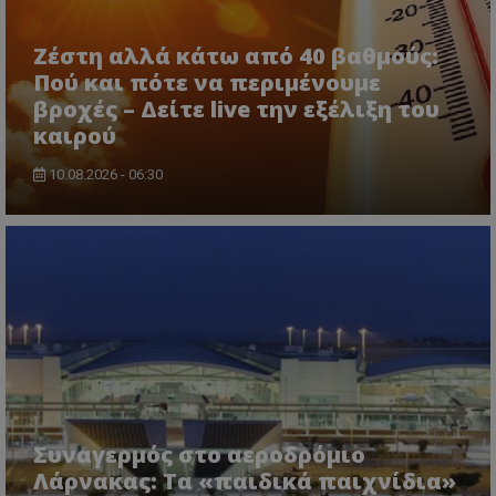
Ζέστη αλλά κάτω από 40 βαθμούς:
Πού και πότε να περιμένουμε
βροχές – Δείτε live την εξέλιξη του
καιρού
10.08.2026 - 06:30
msToken
.tiktok.com
Συναγερμός στο αεροδρόμιο
Λάρνακας: Τα «παιδικά παιχνίδια»