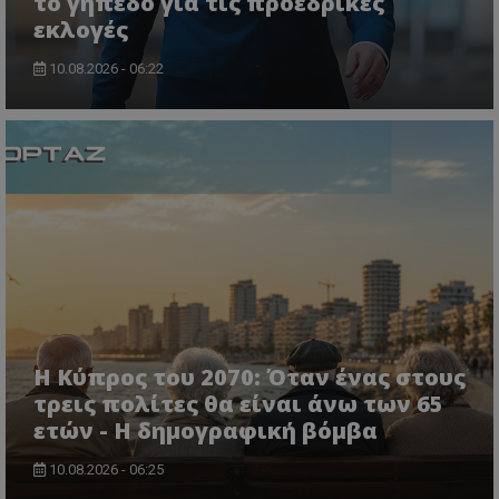
το γήπεδο για τις προεδρικές
εκλογές
10.08.2026 - 06:22
ASP.NET_SessionId
Microsoft Corporation
themasports.tothemaonline.co
Η Κύπρος του 2070: Όταν ένας στους
τρεις πολίτες θα είναι άνω των 65
ετών - Η δημογραφική βόμβα
VISITOR_PRIVACY_METADATA
YouTube
.youtube.com
10.08.2026 - 06:25