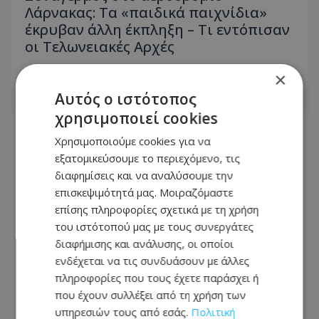
Λάρνακας: Τα «παιδικά παιχνίδια»
έκρυβαν άλλη έκπληξη – Τι εντόπισαν
οι Τελωνειακές Αρχές
×
09.08.2026 - 16:15
Αυτός ο ιστότοπος
χρησιμοποιεί cookies
Χρησιμοποιούμε cookies για να
εξατομικεύσουμε το περιεχόμενο, τις
διαφημίσεις και να αναλύσουμε την
επισκεψιμότητά μας. Μοιραζόμαστε
επίσης πληροφορίες σχετικά με τη χρήση
του ιστότοπού μας με τους συνεργάτες
διαφήμισης και ανάλυσης, οι οποίοι
ενδέχεται να τις συνδυάσουν με άλλες
πληροφορίες που τους έχετε παράσχει ή
που έχουν συλλέξει από τη χρήση των
υπηρεσιών τους από εσάς.
Πολιτική
Με ισχυρές δυνάμεις η κατάσβεση της