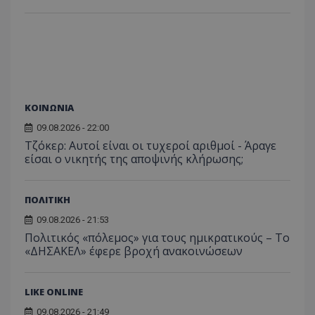
C
1 μήνας
Αυτό τ
Adform
guest_id
1 χρόνος 1
Αυτό
Twitter Inc.
χρησιμ
.adform.net
μήνας
ρυθμ
.twitter.com
για τον
το Tw
προσδι
αναγ
συχνότ
να π
επισκέ
τον 
τον τρ
του 
οποίο 
επισκέπ
πρόσβα
ΚΟΙΝΩΝΙΑ
ιστοσε
Συλλέγε
09.08.2026 - 22:00
για τις
του χρ
Τζόκερ: Αυτοί είναι οι τυχεροί αριθμοί - Άραγε
ιστοσε
είσαι ο νικητής της αποψινής κλήρωσης;
ποιες σ
έχουν 
_ga_J7RS52TMNC
.tothemaonline.com
1 χρόνος 1
Αυτό τ
ΠΟΛΙΤΙΚΗ
μήνας
χρησιμ
από το
09.08.2026 - 21:53
Analyti
διατήρ
Πολιτικός «πόλεμος» για τους ημικρατικούς – Το
κατάσ
«ΔΗΣΑΚΕΛ» έφερε βροχή ανακοινώσεων
περιόδ
σύνδεσ
LIKE ONLINE
09.08.2026 - 21:49