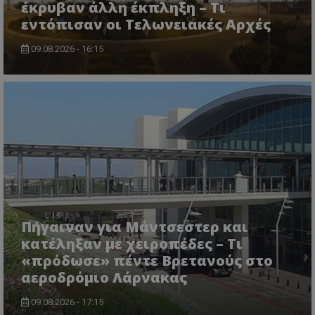
έκρυβαν άλλη έκπληξη – Τι
CookieScriptConsent
CookieScript
εντόπισαν οι Τελωνειακές Αρχές
www.tothemaonline.com
09.08.2026 - 16:15
usprivacy
.themasports.tothemaonline.co
Πήγαιναν για Μάντσεστερ και
κατέληξαν με χειροπέδες – Τι
«πρόδωσε» πέντε Βρετανούς στο
αεροδρόμιο Λάρνακας
09.08.2026 - 17:15