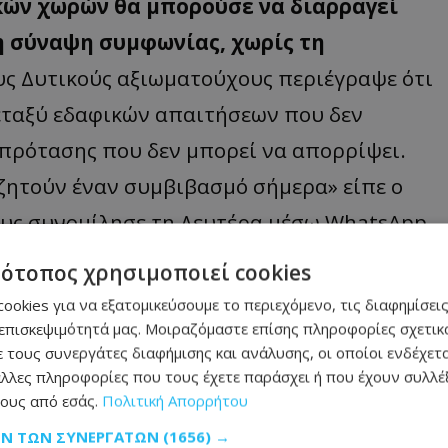
κών χωρών θα μπορούσε να διαρραγεί
η σύναψη συμφωνίας, χωρίς τη
ους Δυτικούς αξιωματούχους περιέγραψε ότι
εταξύ εδαφικών απαιτήσεων που δεν
 πρότασης που δεν μπορεί να απορρίψει.
ναζητούν έναν συμβιβασμό σήμερα» είπε ο
ους συνομίλησε τη Δευτέρα μέσω WhatsApp.
τότοπος χρησιμοποιεί cookies
o τη Δευτέρα, ο Τραμπ ρωτήθηκε εάν έχει
ookies για να εξατομικεύσουμε το περιεχόμενο, τις διαφημίσεις
κι για να συμφωνήσει στην πρότασή του.
επισκεψιμότητά μας. Μοιραζόμαστε επίσης πληροφορίες σχετικά
 πράγματα, επειδή χάνει» απάντησε ο
 τους συνεργάτες διαφήμισης και ανάλυσης, οι οποίοι ενδέχετα
λλες πληροφορίες που τους έχετε παράσχει ή που έχουν συλλέξ
λογό του.
ους από εσάς.
Πολιτική Απορρήτου
ατηγορηματικά το ενδεχόμενο της
ΩΝ ΤΩΝ ΣΥΝΕΡΓΑΤΏΝ
(1656) →