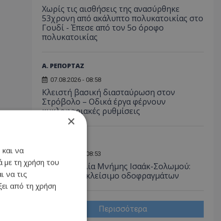
Χωρίς τις αισθήσεις της ανασύρθηκε
53χρονη από ακάλυπτο πολυκατοικίας στο
Γουδί - Έπεσε από τον 5ο όροφο
πολυκατοικίας
Α. ΡΕΠΟΡΤΑΖ
07.08.2026 - 08:58
Κλειστή βασική διασταύρωση στον
Στρόβολο – Οδικά έργα φέρνουν
κυκλοφοριακές ρυθμίσεις
×
ΚΟΙΝΩΝΙΑ
 και να
07.08.2026 - 08:53
 με τη χρήση του
Πρωτοβουλία Μνήμης Ισαάκ-Σολωμού:
ι να τις
Συμβολικό κλείσιμο οδοφραγμάτων
ει από τη χρήση
Περισσότερα