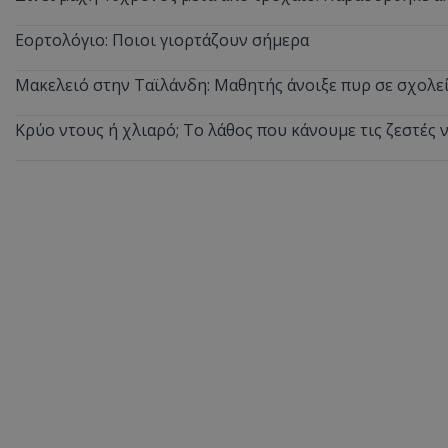
ASP.NET_SessionI
Εορτολόγιο: Ποιοι γιορτάζουν σήμερα
Μακελειό στην Ταϊλάνδη: Μαθητής άνοιξε πυρ σε σχολε
Κρύο ντους ή χλιαρό; Το λάθος που κάνουμε τις ζεστές 
VISITOR_PRIVACY
__cf_bm
__cf_bm