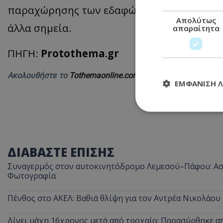
παραχώρησης των εδαφών, όπως του Ντον
Απολύτως
άλλα σημεία.
απαραίτητα
ΠΗΓΗ:
Protothema.gr
Ακολουθήστε το
Tothemaonline.com στο Google News
και 
ΕΜΦΆΝΙΣΗ 
Απολύτω
ΔΙΑΒΑΣΤΕ ΕΠΙΣΗΣ
Τα απολύτως απαραί
διαχείριση λογαρια
Συναγερμός στον αυτοκινητόδρομο Λεμεσού–Πάφου: Ασυ
Ονοματεπώνυμο
Φωτογραφία
usprivacy
Πένθος στο ΑΚΕΛ: Βαθιά θλίψη για τον Αντρέα Νικολάου
Δίνει μάχη 16χρονος μετά από τροχαίο: Παρασύρθηκε 