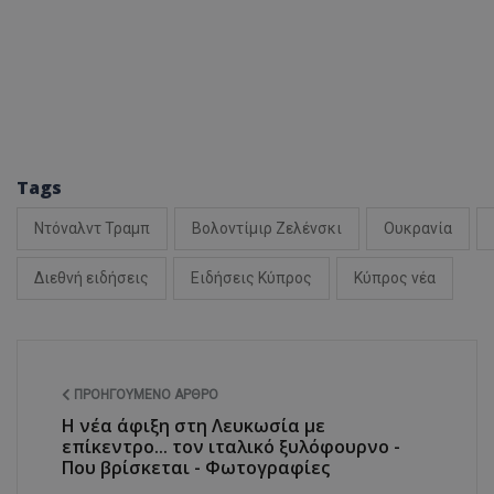
ASP.NET_SessionI
Tags
Ντόναλντ Τραμπ
Βολοντίμιρ Ζελένσκι
Ουκρανία
msToken
Διεθνή ειδήσεις
Ειδήσεις Κύπρος
Κύπρος νέα
CookieScriptConse
ΠΡΟΗΓΟΎΜΕΝΟ ΆΡΘΡΟ
Η νέα άφιξη στη Λευκωσία με
επίκεντρο... τον ιταλικό ξυλόφουρνο -
Που βρίσκεται - Φωτογραφίες