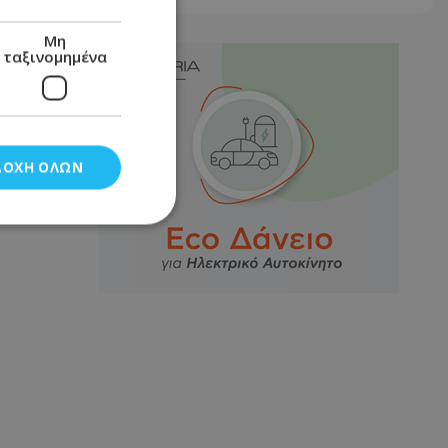
Μη
ταξινομημένα
ΔΟΧΉ ΌΛΩΝ
νομημένα
στη και τη
τητα cookies.
αποθηκεύει το
θεσης του χρήστη
 παρακολούθηση και
τα σύμφωνα με τον
ρρήτου των
ειών.