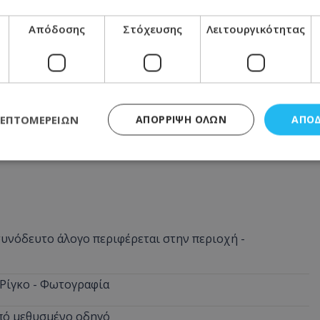
μπάς, χωρίς να απορρίπτουν συνολικά
Απόδοσης
Στόχευσης
Λειτουργικότητας
μάθετε πρώτοι όλες τις
ειδήσεις
ΛΕΠΤΟΜΕΡΕΙΏΝ
ΑΠΌΡΡΙΨΗ ΌΛΩΝ
ΑΠΟ
ς απαραίτητα
Απόδοσης
Στόχευσης
Λειτουργικότητας
Μη ταξι
τητα cookies επιτρέπουν βασικές λειτουργίες του ιστότοπου, όπως τη σύνδεση χρή
σμού. Ο ιστότοπος δεν μπορεί να χρησιμοποιηθεί σωστά χωρίς τα απολύτως απαραί
νόδευτο άλογο περιφέρεται στην περιοχή -
Προμηθευτής
/
Πεδίο
Λήξη
Περιγραφή
.lifenewscy.tothemaonline.com
1 χρόνος 3
Αυτό το cookie 
εβδομάδες
κράτος συγκατά
 Ρίγκο - Φωτογραφία
σχετικά με την
την ιδιωτικότη
κανονισμό απο
από μεθυσμένο οδηγό
Ηνωμένων Πολιτ