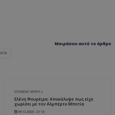
δευτερόλεπτα
για τη διάκρισ
.twitter.com
και ρομπότ. Αυτ
για τον ιστότοπ
κάνει έγκυρες α
τη χρήση του ι
d
συνεδρία
Αυτό το cookie 
Microsoft Corporation
Doubleclick και
lifenewscy.tothemaonline.com
πληροφορίες σχ
με τον οποίο ο 
χρησιμοποιεί το
τυχόν διαφημίσ
Μοιράσου αυτό το άρθρο
έχει δει ο τελικ
επισκεφθεί τον 
ΗΠΑ
.tiktok.com
1 εβδομάδα 3
Αυτό το cookie 
μέρες
για σκοπούς τα
ασφάλειας, εξα
χρήστες παραμέ
και τα δεδομένα
εξασφαλισμένα
περιηγούνται μ
ιστοσελίδας ή 
τις υπηρεσίες τ
nt
4 εβδομάδες
Αυτό το cookie 
CookieScript
ΕΠΌΜΕΝΟ ΆΡΘΡΟ
2 μέρες
από την υπηρεσί
www.tothemaonline.com
Eλένη Φουρέιρα: Αποκάλυψε πως είχε
Script.com για 
προτιμήσεις συ
χωρίσει με τον Αλμπέρτο Μποτία
επισκέπτη Είναι
banner cookie 
09.12.2025 - 21:10
να λειτουργεί σ