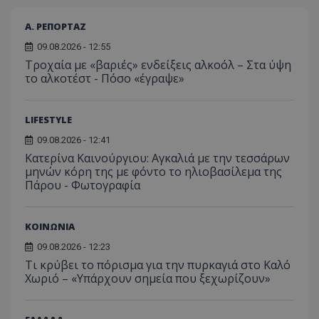
usprivacy
.themasports.tothemaonline.co
Α. ΡΕΠΟΡΤΑΖ
09.08.2026 - 12:55
Τροχαία με «βαριές» ενδείξεις αλκοόλ – Στα ύψη
το αλκοτέστ - Πόσο «έγραψε»
LIFESTYLE
09.08.2026 - 12:41
Κατερίνα Καινούργιου: Αγκαλιά με την τεσσάρων
μηνών κόρη της με φόντο το ηλιοβασίλεμα της
Πάρου - Φωτογραφία
Προμηθευτής
Ονοματεπώνυμο
Λήξη
Περιγραφή
Προμηθευτής
/
Πεδίο
/
ΚΟΙΝΩΝΙΑ
Ονοματεπώνυμο
Λήξη
Περιγραφή
Πεδίο
Προμηθευτής
/
Ονοματεπώνυμο
Λήξη
Περιγ
A_1283
gml-grp.com
2 μήνες 4
Αυτό το cook
Πεδίο
09.08.2026 - 12:23
εβδομάδες
χρησιμοποιείτ
mid
1
Αυτό είναι ένα
Meta
Τι κρύβει το πόρισμα για την πυρκαγιά στο Καλό
την
χρόνος
cookie
_ga_7ZKH09CT69
Platform Inc.
.tothemaonline.com
1 χρόνος 1
Αυτό τ
Προμηθευτής
/
παρακολούθη
Ονοματεπώνυμο
Λήξη
Περι
1
Instagram που
Χωριό – «Υπάρχουν σημεία που ξεχωρίζουν»
.instagram.com
μήνας
χρησιμ
Πεδίο
της συμπερι
μήνας
επιτρέπει τη
από το
του χρήστη κ
λειτουργικότητ
Analyti
VISITOR_INFO1_LIVE
5 μήνες 4
Αυτό
Google LLC
αλληλεπίδρασ
των κοινωνικών
διατήρ
εβδομάδες
έχει 
.youtube.com
την ενίσχυση
μέσων μέσα
κατάσ