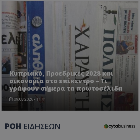
CookieScriptConsent
CookieScript
Κυπριακό, Προεδρικές 2028 και
www.tothemaonline.com
οικονομία στο επίκεντρο – Τι
γράφουν σήμερα τα πρωτοσέλιδα
09.08.2026 - 11:41
ΡΟΗ
ΕΙΔΗΣΕΩΝ