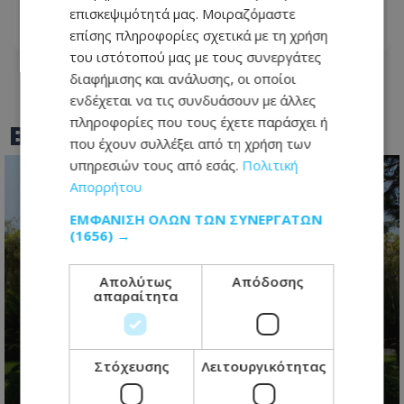
επισκεψιμότητά μας. Μοιραζόμαστε
08.08.2026 - 15:05
επίσης πληροφορίες σχετικά με τη χρήση
του ιστότοπού μας με τους συνεργάτες
διαφήμισης και ανάλυσης, οι οποίοι
ενδέχεται να τις συνδυάσουν με άλλες
πληροφορίες που τους έχετε παράσχει ή
BEST OF
TOTHEMAONLINE
που έχουν συλλέξει από τη χρήση των
υπηρεσιών τους από εσάς.
Πολιτική
Απορρήτου
ΕΜΦΆΝΙΣΗ ΌΛΩΝ ΤΩΝ ΣΥΝΕΡΓΑΤΏΝ
(1656) →
Απολύτως
Απόδοσης
απαραίτητα
Η προεδρική μάχη άρχισε- Το
μεγάλο παζλ των συμμαχιών και η
Στόχευσης
Λειτουργικότητας
μετακίνηση των κομματικών