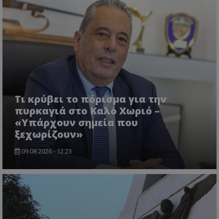
σύνδεση χρήστη και τη διαχείριση λογαριασμού.
Ο ιστότοπος δεν μπορεί να χρησιμοποιηθεί σωστά
χωρίς τα απολύτως απαραίτητα cookies.
Ονοματεπώνυμο
Προμηθευτής
/
Πεδίο
usprivacy
.lifenewscy.tothemaonline.com
Τι κρύβει το πόρισμα για την
πυρκαγιά στο Καλό Χωριό –
«Υπάρχουν σημεία που
ξεχωρίζουν»
09.08.2026 - 12:23
ASP.NET_SessionId
Microsoft Corporation
themasports.tothemaonline.co