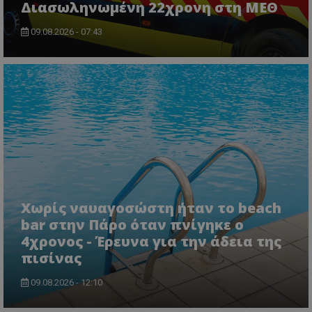
Διασωληνωμένη 22χρονη στη ΜΕΘ
09.08.2026 - 07:43
ASP.NET_SessionId
Microsoft Corporation
lifenewscy.tothemaonline.com
Χωρίς ναυαγοσώστη ήταν το beach
bar στην Πάρο όταν πνίγηκε ο
4χρονος - Έρευνα για την άδεια της
πισίνας
msToken
.tiktok.com
09.08.2026 - 12:10