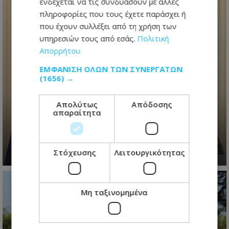
ενδέχεται να τις συνδυάσουν με άλλες
πληροφορίες που τους έχετε παράσχει ή
που έχουν συλλέξει από τη χρήση των
υπηρεσιών τους από εσάς.
Πολιτική
Απορρήτου
ΕΜΦΆΝΙΣΗ ΌΛΩΝ ΤΩΝ ΣΥΝΕΡΓΑΤΏΝ
(1656) →
Ανασχηματισμός με πολιτικά
μηνύματα: Ο Πρόεδρος
Απολύτως
Απόδοσης
απαραίτητα
Χριστοδουλίδης έθεσε τον πήχη
ψηλά για τη νέα κυβέρνηση
06.08.2026 - 09:41
Στόχευσης
Λειτουργικότητας
Μη ταξινομημένα