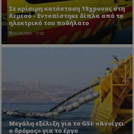
Σε κρίσιμη κατάσταση 18χρονος στη
Λεμεσό - Εντοπίστηκε δίπλα από το
ηλεκτρικό του ποδήλατο
06.08.2026 - 17:22
ASP.NET_SessionId
Microsoft Corporation
themasports.tothemaonline.co
Μεγάλη εξέλιξη για το GSI: «Ανοίγει
ο δρόμος» για το έργο