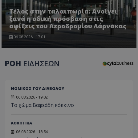
Τέλος στην ταλαιπωρία: Ανοίγει
ξανά η οδική πρόσβαση στις
αφίξεις του Αεροδρομίου Λάρνακας
CookieScriptConsent
CookieScript
06.08.2026 - 17:01
www.tothemaonline.com
ΡΟΗ
ΕΙΔΗΣΕΩΝ
ΝΟΜΙΚΟΣ ΤΟΥ ΔΙΑΒΟΛΟΥ
06.08.2026 - 19:02
Το χώμα Βαφεάδη κόκκινο
usprivacy
.themasports.tothemaonline.co
ΑΘΛΗΤΙΚΑ
06.08.2026 - 18:54