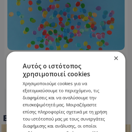
×
Τα τρία πιο τυχερά ζώδια της
εβδομάδας - Θετικές εξελίξεις σε
Αυτός ο ιστότοπος
όλους τους τομείς
χρησιμοποιεί cookies
Χρησιμοποιούμε cookies για να
05.08.2026 - 10:52
εξατομικεύσουμε το περιεχόμενο, τις
διαφημίσεις και να αναλύσουμε την
επισκεψιμότητά μας. Μοιραζόμαστε
επίσης πληροφορίες σχετικά με τη χρήση
BEST OF
TOTHEMAONLINE
του ιστότοπού μας με τους συνεργάτες
διαφήμισης και ανάλυσης, οι οποίοι