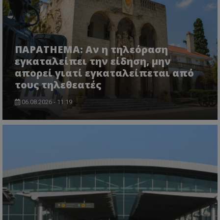
lifenewscy.tothemaonline.com
ΠΑΡΑTHEMA: Αν η τηλεόραση
εγκαταλείπει την είδηση, μην
απορεί γιατί εγκαταλείπεται από
τους τηλεθεατές
06.08.2026 - 11:19
msToken
.tiktok.com