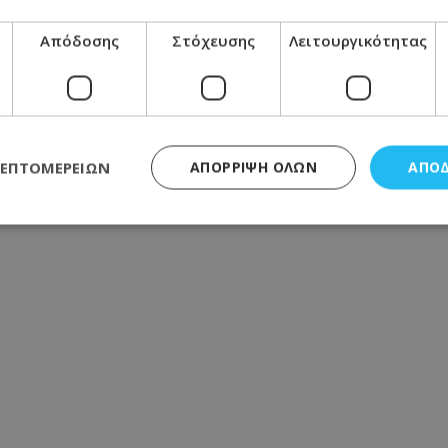
Απόδοσης
Στόχευσης
Λειτουργικότητας
ΛΕΠΤΟΜΕΡΕΙΏΝ
ΑΠΌΡΡΙΨΗ ΌΛΩΝ
ΑΠΟ
ς απαραίτητα
Απόδοσης
Στόχευσης
Λειτουργικότητας
Μη ταξι
τητα cookies επιτρέπουν βασικές λειτουργίες του ιστότοπου, όπως τη σύνδεση χρή
σμού. Ο ιστότοπος δεν μπορεί να χρησιμοποιηθεί σωστά χωρίς τα απολύτως απαραί
Προμηθευτής
/
Πεδίο
Λήξη
Περιγραφή
.lifenewscy.tothemaonline.com
1 χρόνος 3
Αυτό το cookie 
εβδομάδες
κράτος συγκατά
σχετικά με την
την ιδιωτικότη
κανονισμό απο
Ηνωμένων Πολιτ