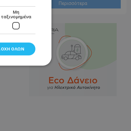
Περισσότερα
Μη
ταξινομημένα
ΔΟΧΉ ΌΛΩΝ
νομημένα
στη και τη
τητα cookies.
αποθηκεύει το
θεσης του χρήστη
 παρακολούθηση και
τα σύμφωνα με τον
ρρήτου των
ειών.