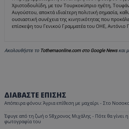
Χριστοδουλίδη, με τον Τουρκοκύπριο ηγέτη, Τουφάν
Αυγούστου, αποκτά ιδιαίτερη πολιτική σημασία, καθ
ουσιαστική συνέχεια της κινητικότητας που προκάλ
επίσκεψη του Γενικού Γραμματέα του ΟΗΕ, Αντόνιο Γ
ASP.NET_SessionI
Ακολουθήστε το
Tothemaonline.com στο Google News
και 
msToken
ΔΙΑΒΑΣΤΕ ΕΠΙΣΗΣ
Απόπειρα φόνου: Άγρια επίθεση με μαχαίρι - Στο Νοσοκ
CookieScriptConse
Έφυγε από τη ζωή ο 58χρονος Μιχάλης - Πότε θα γίνει η 
φωτογραφία του