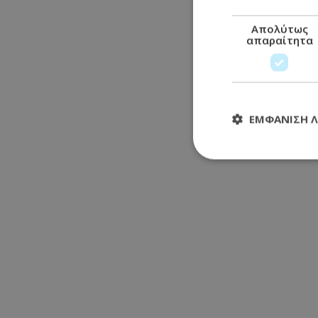
Απολύτως
απαραίτητα
ΕΜΦΆΝΙΣΗ 
Απολύτω
Τα απολύτως απαραί
διαχείριση λογαρια
Ονοματεπώνυμο
usprivacy