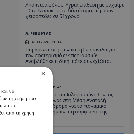
Απόπειρα φόνου: Άγρια επίθεση με μαχαίρι
- Στο Νοσοκομείο δύο άτομα, πέρασαν
χειροπέδες σε 51χρονο
Α. ΡΕΠΟΡΤΑΖ
07.08.2026 - 20:14
Παραμένει στη φυλακή η Γερμανίδα για
τον σφετερισμό ε/κ περιουσιών -
Αναβλήθηκε η δίκη, πότε συνεχίζεται
×
ΔΙΕΘΝΗ
07.08.2026 - 19:45
 και να
Άγκυρα, Ριάντ και Ισλαμαμπάντ: Ο νέος
 με τη χρήση του
ισχυρός άξονας στη Μέση Ανατολή
ι να τις
ανοίγει τον δρόμο για το «ισλαμικό
ΝΑΤΟ», τι σημαίνει η συμφωνία της
ει από τη χρήση
Μέκκας