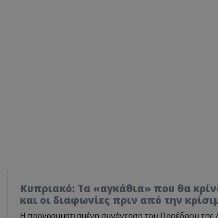
ASP.NET_SessionI
VISITOR_PRIVACY
__cf_bm
Κυπριακό: Τα «αγκάθια» που θα κρίνο
και οι διαφωνίες πριν από την κρίσ
__cf_bm
Η προγραμματισμένη συνάντηση του Προέδρου της 