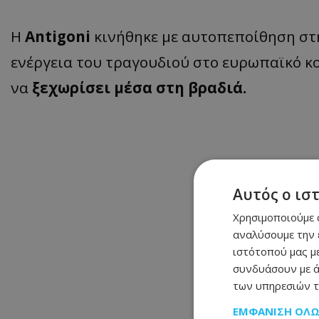
Η
Antigoni
κινήθηκε με αυτοπεποίθηση στη
ενέργεια του τραγουδιού στο ευρωπαϊκό κο
να
ξεχωρίσει μέσα στη βραδιά.
Αυτός ο ισ
Χρησιμοποιούμε c
αναλύσουμε την 
ιστότοπού μας με
συνδυάσουν με ά
των υπηρεσιών τ
ΕΜΦΆΝΙΣΗ ΌΛ