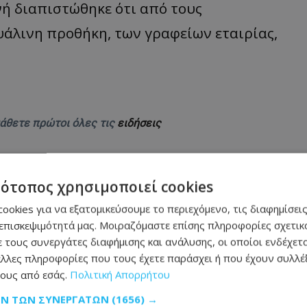
νή διαπιστώθηκε ότι από τους
άλινη προθήκη, των γραφείων εταιρίας,
μάθετε πρώτοι όλες τις
ειδήσεις
τότοπος χρησιμοποιεί cookies
ookies για να εξατομικεύσουμε το περιεχόμενο, τις διαφημίσεις
επισκεψιμότητά μας. Μοιραζόμαστε επίσης πληροφορίες σχετικά
 τους συνεργάτες διαφήμισης και ανάλυσης, οι οποίοι ενδέχετα
πρου–Ελλάδας – Τι ισχύει μέχρι το 2027
λλες πληροφορίες που τους έχετε παράσχει ή που έχουν συλλέξ
ους από εσάς.
Πολιτική Απορρήτου
ι υψηλές θερμοκρασίες - Πού θα φτάσει ο υδράργυρος
ΩΝ ΤΩΝ ΣΥΝΕΡΓΑΤΏΝ
(1656) →