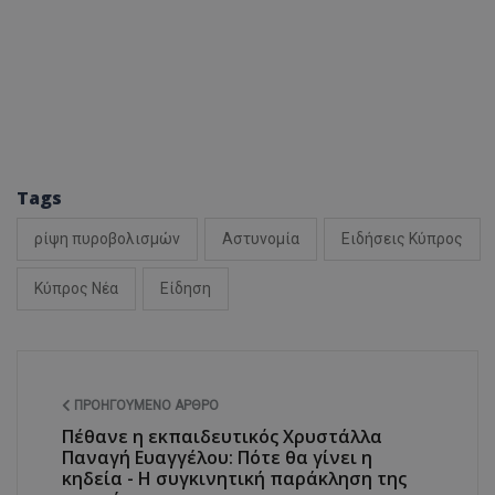
ASP.NET_SessionI
VISITOR_PRIVACY
Tags
ρίψη πυροβολισμών
Αστυνομία
Ειδήσεις Κύπρος
Κύπρος Νέα
Είδηση
__cf_bm
ΠΡΟΗΓΟΎΜΕΝΟ ΆΡΘΡΟ
Πέθανε η εκπαιδευτικός Χρυστάλλα
Παναγή Ευαγγέλου: Πότε θα γίνει η
κηδεία - Η συγκινητική παράκληση της
__cf_bm