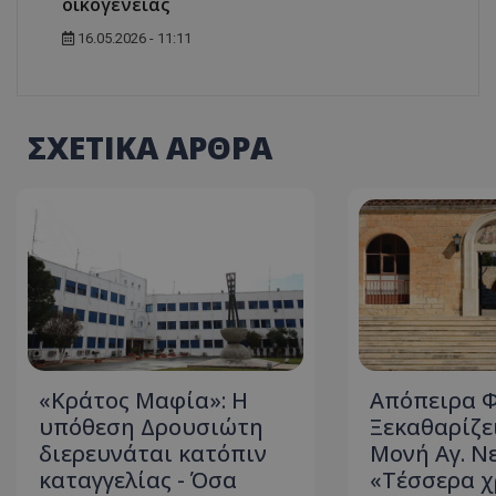
οικογένειας
16.05.2026 - 11:11
ASP.NET_SessionI
ΣΧΕΤΙΚΑ ΑΡΘΡΑ
msToken
«Κράτος Μαφία»: Η
Απόπειρα Φ
CookieScriptConse
υπόθεση Δρουσιώτη
Ξεκαθαρίζει
διερευνάται κατόπιν
Μονή Αγ. Ν
καταγγελίας - Όσα
«Τέσσερα χ