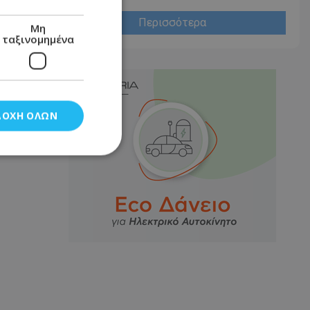
Περισσότερα
Μη
ταξινομημένα
ΔΟΧΉ ΌΛΩΝ
νομημένα
στη και τη
τητα cookies.
αποθηκεύει το
θεσης του χρήστη
 παρακολούθηση και
τα σύμφωνα με τον
ρρήτου των
ειών.