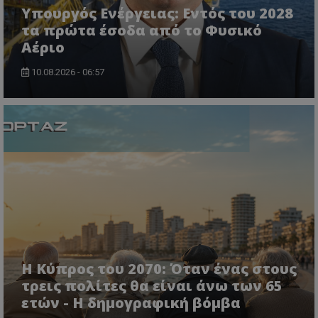
Υπουργός Ενέργειας: Εντός του 2028
τα πρώτα έσοδα από το Φυσικό
Αέριο
10.08.2026 - 06:57
usprivacy
.themasports.tothemaonline.co
Η Κύπρος του 2070: Όταν ένας στους
τρεις πολίτες θα είναι άνω των 65
ετών - Η δημογραφική βόμβα