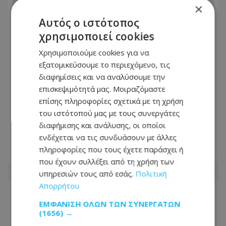
×
Αυτός ο ιστότοπος
χρησιμοποιεί cookies
Χρησιμοποιούμε cookies για να
εξατομικεύσουμε το περιεχόμενο, τις
διαφημίσεις και να αναλύσουμε την
επισκεψιμότητά μας. Μοιραζόμαστε
επίσης πληροφορίες σχετικά με τη χρήση
του ιστότοπού μας με τους συνεργάτες
Εορτολόγιο: Ποιος γιορτάζει σήμερα
διαφήμισης και ανάλυσης, οι οποίοι
Δευτέρα 10 Αυγούστου
ενδέχεται να τις συνδυάσουν με άλλες
πληροφορίες που τους έχετε παράσχει ή
10.08.2026 - 07:12
που έχουν συλλέξει από τη χρήση των
υπηρεσιών τους από εσάς.
Πολιτική
Απορρήτου
ΕΜΦΆΝΙΣΗ ΌΛΩΝ ΤΩΝ ΣΥΝΕΡΓΑΤΏΝ
(1656) →