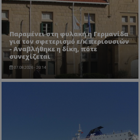
.twitter.com
Παραμένει στη φυλακή η Γερμανίδα
για τον σφετερισμό ε/κ περιουσιών
- Αναβλήθηκε η δίκη, πότε
συνεχίζεται
07.08.2026 - 20:14
ASP.NET_SessionId
Microsoft Corporation
lifenewscy.tothemaonline.com