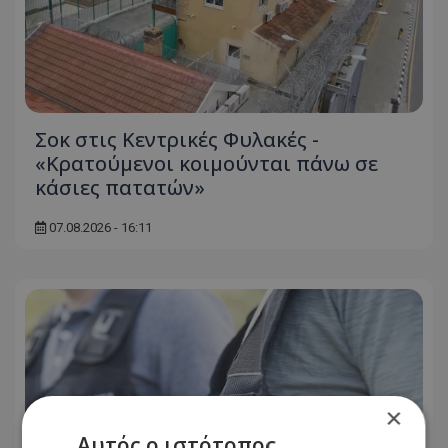
Σοκ στις Κεντρικές Φυλακές -
«Κρατούμενοι κοιμούνται πάνω σε
κάσιες πατατών»
07.08.2026 - 16:11
×
Αυτός ο ιστότοπος