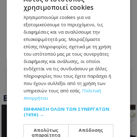
χρησιμοποιεί cookies
Χρησιμοποιούμε cookies για να
εξατομικεύσουμε το περιεχόμενο, τις
διαφημίσεις και να αναλύσουμε την
Αστυνομία: Ακυρώθηκαν έξι
επισκεψιμότητά μας. Μοιραζόμαστε
προκηρύξεις για εξειδικευμένο
επίσης πληροφορίες σχετικά με τη χρήση
προσωπικό – Τι αλλάζει
του ιστότοπού μας με τους συνεργάτες
διαφήμισης και ανάλυσης, οι οποίοι
07.08.2026 - 14:22
ενδέχεται να τις συνδυάσουν με άλλες
πληροφορίες που τους έχετε παράσχει ή
που έχουν συλλέξει από τη χρήση των
υπηρεσιών τους από εσάς.
Πολιτική
BEST OF
TOTHEMAONLINE
Απορρήτου
ΕΜΦΆΝΙΣΗ ΌΛΩΝ ΤΩΝ ΣΥΝΕΡΓΑΤΏΝ
(1656) →
Απολύτως
Απόδοσης
απαραίτητα