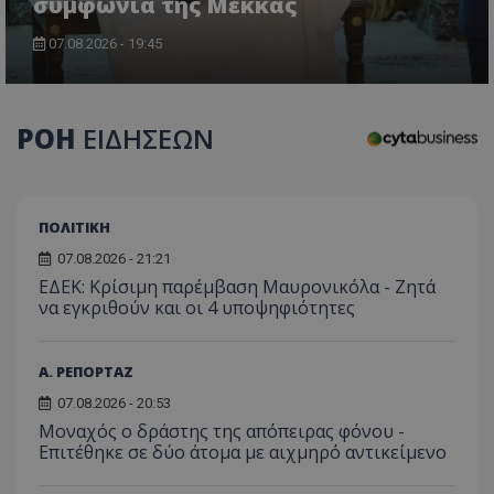
συμφωνία της Μέκκας
07.08.2026 - 19:45
ΡΟΗ
ΕΙΔΗΣΕΩΝ
usprivacy
.themasports.tothemaonline.co
ΠΟΛΙΤΙΚΗ
07.08.2026 - 21:21
ΕΔΕΚ: Κρίσιμη παρέμβαση Μαυρονικόλα - Ζητά
να εγκριθούν και οι 4 υποψηφιότητες
Α. ΡΕΠΟΡΤΑΖ
07.08.2026 - 20:53
Μοναχός ο δράστης της απόπειρας φόνου -
Επιτέθηκε σε δύο άτομα με αιχμηρό αντικείμενο
Προμηθευτής
Ονοματεπώνυμο
Λήξη
Περιγραφή
Προμηθευτής
/
Πεδίο
/
Ονοματεπώνυμο
Λήξη
Περιγραφή
Πεδίο
Προμηθευτής
/