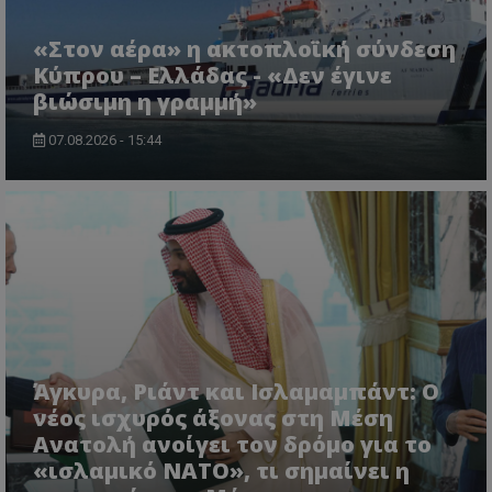
«Στον αέρα» η ακτοπλοϊκή σύνδεση
msToken
.tiktok.com
Κύπρου – Ελλάδας - «Δεν έγινε
βιώσιμη η γραμμή»
07.08.2026 - 15:44
CookieScriptConsent
CookieScript
www.tothemaonline.com
Άγκυρα, Ριάντ και Ισλαμαμπάντ: Ο
νέος ισχυρός άξονας στη Μέση
Ανατολή ανοίγει τον δρόμο για το
«ισλαμικό ΝΑΤΟ», τι σημαίνει η