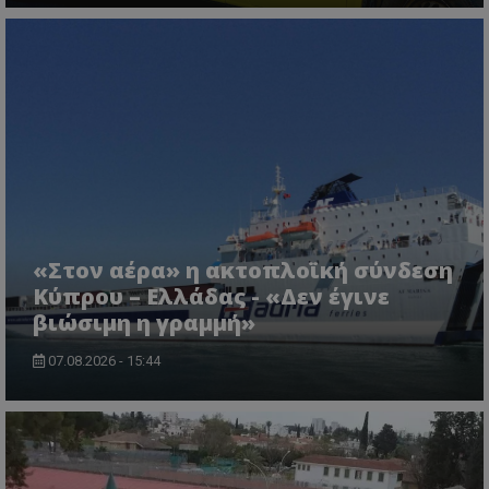
msToken
.tiktok.com
«Στον αέρα» η ακτοπλοϊκή σύνδεση
Κύπρου – Ελλάδας - «Δεν έγινε
CookieScriptConsent
CookieScript
βιώσιμη η γραμμή»
www.tothemaonline.com
07.08.2026 - 15:44