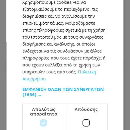
Χρησιμοποιούμε cookies για να
εξατομικεύσουμε το περιεχόμενο, τις
διαφημίσεις και να αναλύσουμε την
επισκεψιμότητά μας. Μοιραζόμαστε
Θλίψη για τον θάνατο του Δημήτρη
επίσης πληροφορίες σχετικά με τη χρήση
Διομήδους - Η παράκληση της
του ιστότοπού μας με τους συνεργάτες
οικογένειας - Φωτογραφία
διαφήμισης και ανάλυσης, οι οποίοι
ενδέχεται να τις συνδυάσουν με άλλες
07.08.2026 - 13:44
πληροφορίες που τους έχετε παράσχει ή
που έχουν συλλέξει από τη χρήση των
υπηρεσιών τους από εσάς.
Πολιτική
Απορρήτου
ΕΜΦΆΝΙΣΗ ΌΛΩΝ ΤΩΝ ΣΥΝΕΡΓΑΤΏΝ
(1656) →
Απολύτως
Απόδοσης
απαραίτητα