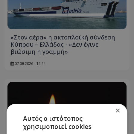
«Στον αέρα» η ακτοπλοϊκή σύνδεση
Κύπρου – Ελλάδας - «Δεν έγινε
βιώσιμη η γραμμή»
07.08.2026 - 15:44
×
Αυτός ο ιστότοπος
χρησιμοποιεί cookies