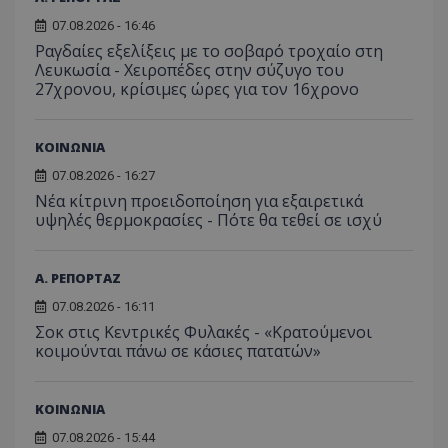
του χρ
ιστοσε
07.08.2026 - 16:46
ποιες σ
Ραγδαίες εξελίξεις με το σοβαρό τροχαίο στη
έχουν 
Λευκωσία - Χειροπέδες στην σύζυγο του
_ga_J7RS52TMNC
.tothemaonline.com
1 χρόνος 1
Αυτό τ
27χρονου, κρίσιμες ώρες για τον 16χρονο
μήνας
χρησιμ
από το
Analyti
διατήρ
ΚΟΙΝΩΝΙΑ
κατάσ
περιόδ
07.08.2026 - 16:27
σύνδεσ
Νέα κίτρινη προειδοποίηση για εξαιρετικά
υψηλές θερμοκρασίες - Πότε θα τεθεί σε ισχύ
Α. ΡΕΠΟΡΤΑΖ
07.08.2026 - 16:11
Σοκ στις Κεντρικές Φυλακές - «Κρατούμενοι
κοιμούνται πάνω σε κάσιες πατατών»
ΚΟΙΝΩΝΙΑ
07.08.2026 - 15:44