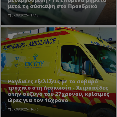
μετά τη σύσκεψη στο Προεδρικό
07.08.2026 - 17:13
ASP.NET_SessionId
Microsoft Corporation
lifenewscy.tothemaonline.com
Ραγδαίες εξελίξεις με το σοβαρό
τροχαίο στη Λευκωσία - Χειροπέδες
στην σύζυγο του 27χρονου, κρίσιμες
ώρες για τον 16χρονο
07.08.2026 - 16:46