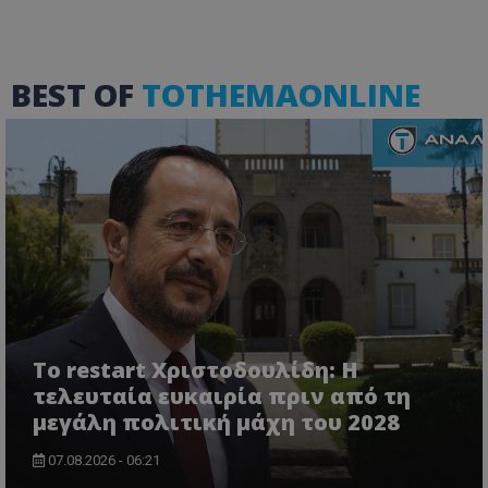
ASP.NET_SessionId
Microsoft Corporation
BEST OF
TOTHEMAONLINE
themasports.tothemaonline.co
Το restart Χριστοδουλίδη: Η
VISITOR_PRIVACY_METADATA
YouTube
τελευταία ευκαιρία πριν από τη
.youtube.com
μεγάλη πολιτική μάχη του 2028
07.08.2026 - 06:21