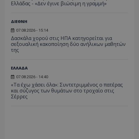
Ελλάδας - «Δεν έγινε βιώσιμη η γραμμή»
προσδι
αναγ
συχνότ
να π
επισκέ
τον 
τον τρ
του 
οποίο 
ΔΙΕΘΝΗ
επισκέπ
πρόσβα
07.08.2026 - 15:14
ιστοσε
Δασκάλα χορού στις ΗΠΑ κατηγορείται για
Συλλέγε
για τις
σεξουαλική κακοποίηση δύο ανήλικων μαθητών
του χρ
της
ιστοσε
ποιες σ
έχουν 
ΕΛΛΑΔΑ
_ga_J7RS52TMNC
.tothemaonline.com
1 χρόνος 1
Αυτό τ
μήνας
χρησιμ
από το
07.08.2026 - 14:40
Analyti
«Τα έχω χάσει όλα»: Συντετριμμένος ο πατέρας
διατήρ
και σύζυγος των θυμάτων στο τροχαίο στις
κατάσ
περιόδ
Σέρρες
σύνδεσ