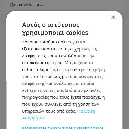
07.08.2026 - 14:22
×
Αυτός ο ιστότοπος
χρησιμοποιεί cookies
Χρησιμοποιούμε cookies για να
εξατομικεύσουμε το περιεχόμενο, τις
διαφημίσεις και να αναλύσουμε την
επισκεψιμότητά μας. Μοιραζόμαστε
επίσης πληροφορίες σχετικά με τη χρήση
του ιστότοπού μας με τους συνεργάτες
διαφήμισης και ανάλυσης, οι οποίοι
ενδέχεται να τις συνδυάσουν με άλλες
πληροφορίες που τους έχετε παράσχει ή
Στους δρόμους οι μοτοσικλετιστές για
που έχουν συλλέξει από τη χρήση των
Ισαάκ και Σολωμού – Αυξημένα μέτρα
υπηρεσιών τους από εσάς.
Πολιτική
από την Αστυνομία
Απορρήτου
07.08.2026 - 13:07
ΕΜΦΆΝΙΣΗ ΌΛΩΝ ΤΩΝ ΣΥΝΕΡΓΑΤΏΝ