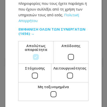
πληροφορίες που τους έχετε παράσχει ή
που έχουν συλλέξει από τη χρήση των
υπηρεσιών τους από εσάς.
Πολιτική
Απορρήτου
ΕΜΦΆΝΙΣΗ ΌΛΩΝ ΤΩΝ ΣΥΝΕΡΓΑΤΏΝ
Έκλεψαν αυτοκίνητο στη Λεμεσό αλλά
(1656) →
δεν πήγαν μακριά – Πώς τους
εντόπισε η Αστυνομία
Απολύτως
Απόδοσης
απαραίτητα
08.08.2026 - 10:12
Στόχευσης
Λειτουργικότητας
Μη ταξινομημένα