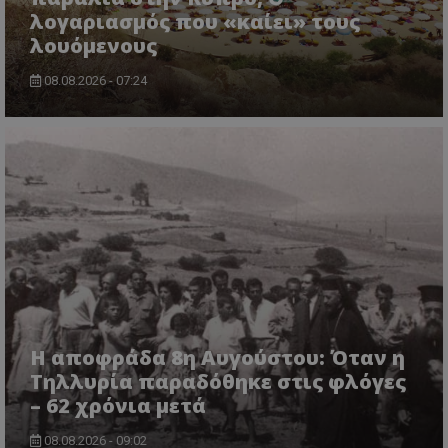
λογαριασμός που «καίει» τους
msToken
.tiktok.com
λουόμενους
08.08.2026 - 07:24
CookieScriptConsent
CookieScript
www.tothemaonline.com
Η αποφράδα 8η Αυγούστου: Όταν η
Τηλλυρία παραδόθηκε στις φλόγες
– 62 χρόνια μετά
08.08.2026 - 09:02