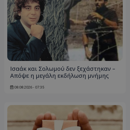
Στόχευσης
Λειτουργικότητας
Μη ταξινομημένα
Τα απολύτως απαραίτητα cookies επιτρέπουν
βασικές λειτουργίες του ιστότοπου, όπως τη
σύνδεση χρήστη και τη διαχείριση λογαριασμού.
Ο ιστότοπος δεν μπορεί να χρησιμοποιηθεί σωστά
χωρίς τα απολύτως απαραίτητα cookies.
Ονοματεπώνυμο
Προμηθευτής
/
Πεδίο
usprivacy
.lifenewscy.tothemaonline.com
Ισαάκ και Σολωμού δεν ξεχάστηκαν –
Απόψε η μεγάλη εκδήλωση μνήμης
08.08.2026 - 07:35
ASP.NET_SessionId
Microsoft Corporation
themasports.tothemaonline.co