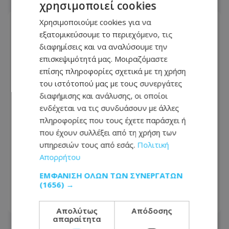
χρησιμοποιεί cookies
Χρησιμοποιούμε cookies για να
εξατομικεύσουμε το περιεχόμενο, τις
διαφημίσεις και να αναλύσουμε την
επισκεψιμότητά μας. Μοιραζόμαστε
επίσης πληροφορίες σχετικά με τη χρήση
του ιστότοπού μας με τους συνεργάτες
διαφήμισης και ανάλυσης, οι οποίοι
ενδέχεται να τις συνδυάσουν με άλλες
πληροφορίες που τους έχετε παράσχει ή
που έχουν συλλέξει από τη χρήση των
υπηρεσιών τους από εσάς.
Πολιτική
Η αποφράδα 8η Αυγούστου: Όταν η
Απορρήτου
Τηλλυρία παραδόθηκε στις φλόγες –
ΕΜΦΆΝΙΣΗ ΌΛΩΝ ΤΩΝ ΣΥΝΕΡΓΑΤΏΝ
62 χρόνια μετά
(1656) →
08.08.2026 - 09:02
Απολύτως
Απόδοσης
απαραίτητα