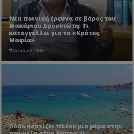
Νέα ποινική έρευνα σε βάρος του
Μακάριου Δρουσιώτη: Τι
καταγγέλλει για το «Κράτος
Μαφία»
08.08.2026 - 10:55
ASP.NET_SessionId
Microsoft Corporation
lifenewscy.tothemaonline.com
Πόσο κοστίζει πλέον μια μέρα στην
παραλία στην Κύπρο; Ο