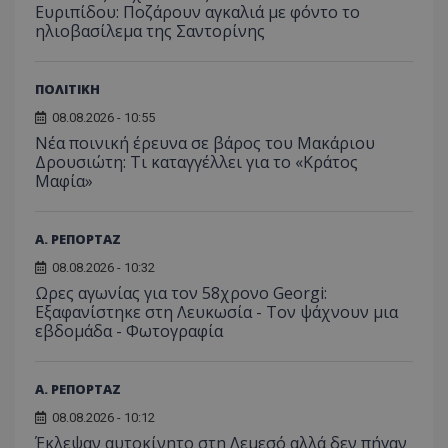
ιστοσε
Ευριπίδου: Ποζάρουν αγκαλιά με φόντο το
Συλλέγε
ηλιοβασίλεμα της Σαντορίνης
για τις
του χρ
ιστοσε
ποιες σ
ΠΟΛΙΤΙΚΗ
έχουν 
_ga_J7RS52TMNC
.tothemaonline.com
1 χρόνος 1
Αυτό τ
08.08.2026 - 10:55
μήνας
χρησιμ
Νέα ποινική έρευνα σε βάρος του Μακάριου
από το
Δρουσιώτη: Τι καταγγέλλει για το «Κράτος
Analyti
διατήρ
Μαφία»
κατάσ
περιόδ
σύνδεσ
Α. ΡΕΠΟΡΤΑΖ
08.08.2026 - 10:32
Ωρες αγωνίας για τον 58χρονο Georgi:
Εξαφανίστηκε στη Λευκωσία - Toν ψάχνουν μια
εβδομάδα - Φωτογραφία
Α. ΡΕΠΟΡΤΑΖ
08.08.2026 - 10:12
Έκλεψαν αυτοκίνητο στη Λεμεσό αλλά δεν πήγαν