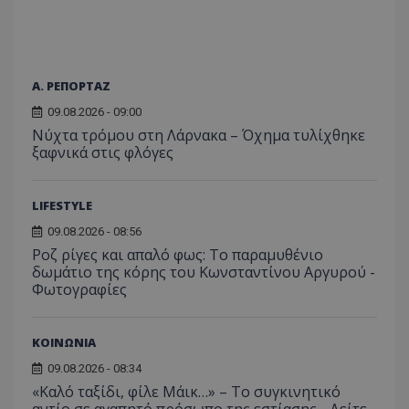
guest_id
1 χρόνος 1
Αυτό
Twitter Inc.
χρησιμ
.adform.net
μήνας
ρυθμ
.twitter.com
για τον
το Tw
προσδι
αναγ
συχνότ
να π
επισκέ
τον 
τον τρ
του 
Α. ΡΕΠΟΡΤΑΖ
οποίο 
επισκέπ
09.08.2026 - 09:00
πρόσβα
ιστοσε
Νύχτα τρόμου στη Λάρνακα – Όχημα τυλίχθηκε
Συλλέγε
ξαφνικά στις φλόγες
για τις
του χρ
ιστοσε
ποιες σ
έχουν 
LIFESTYLE
_ga_J7RS52TMNC
.tothemaonline.com
1 χρόνος 1
Αυτό τ
09.08.2026 - 08:56
μήνας
χρησιμ
Ροζ ρίγες και απαλό φως: Το παραμυθένιο
από το
Analyti
δωμάτιο της κόρης του Κωνσταντίνου Αργυρού -
διατήρ
Φωτογραφίες
κατάσ
περιόδ
σύνδεσ
ΚΟΙΝΩΝΙΑ
09.08.2026 - 08:34
«Καλό ταξίδι, φίλε Μάικ…» – Το συγκινητικό
αντίο σε αγαπητό πρόσωπο της εστίασης - Δείτε