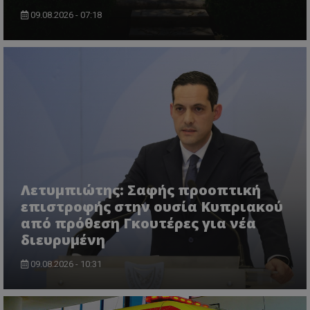
09.08.2026 - 07:18
ASP.NET_SessionId
Microsoft Corporation
themasports.tothemaonline.co
Λετυμπιώτης: Σαφής προοπτική
επιστροφής στην ουσία Κυπριακού
από πρόθεση Γκουτέρες για νέα
διευρυμένη
VISITOR_PRIVACY_METADATA
YouTube
09.08.2026 - 10:31
.youtube.com