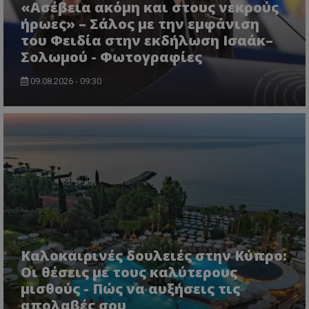
«Ασέβεια ακόμη και στους νεκρούς
ήρωες» – Σάλος με την εμφάνιση
του Φειδία στην εκδήλωση Ισαάκ–
Σολωμού - Φωτογραφίες
09.08.2026 - 09:30
msToken
.tiktok.com
Καλοκαιρινές δουλειές στην Κύπρο:
Οι θέσεις με τους καλύτερους
μισθούς - Πώς να αυξήσεις τις
απολαβές σου