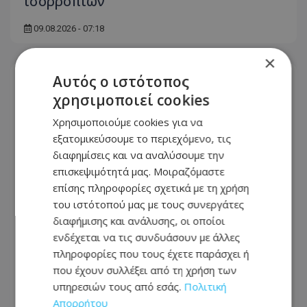
ισορροπιών
09.08.2026 - 07:18
×
Αυτός ο ιστότοπος
χρησιμοποιεί cookies
Χρησιμοποιούμε cookies για να
εξατομικεύσουμε το περιεχόμενο, τις
διαφημίσεις και να αναλύσουμε την
επισκεψιμότητά μας. Μοιραζόμαστε
επίσης πληροφορίες σχετικά με τη χρήση
του ιστότοπού μας με τους συνεργάτες
διαφήμισης και ανάλυσης, οι οποίοι
ενδέχεται να τις συνδυάσουν με άλλες
πληροφορίες που τους έχετε παράσχει ή
«Το πάρτι έχει τελειώσει» διαμήνυσε
που έχουν συλλέξει από τη χρήση των
ο Πρόεδρος Χριστοδουλίδης για
υπηρεσιών τους από εσάς.
Πολιτική
διορισμούς - Έστειλε μήνυμα σε
Απορρήτου