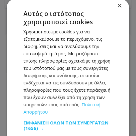
×
Αυτός ο ιστότοπος
ΣΧΕΤΙΚΑ ΑΡΘΡΑ
χρησιμοποιεί cookies
Χρησιμοποιούμε cookies για να
εξατομικεύσουμε το περιεχόμενο, τις
διαφημίσεις και να αναλύσουμε την
επισκεψιμότητά μας. Μοιραζόμαστε
επίσης πληροφορίες σχετικά με τη χρήση
του ιστότοπού μας με τους συνεργάτες
διαφήμισης και ανάλυσης, οι οποίοι
ενδέχεται να τις συνδυάσουν με άλλες
πληροφορίες που τους έχετε παράσχει ή
που έχουν συλλέξει από τη χρήση των
υπηρεσιών τους από εσάς.
Πολιτική
Απορρήτου
Υπ. Ενέργειας: «Επάρκεια ηλεκτρικού
ΕΜΦΆΝΙΣΗ ΌΛΩΝ ΤΩΝ ΣΥΝΕΡΓΑΤΏΝ
ρεύματος με την υλοποίηση του GSI»
(1656) →