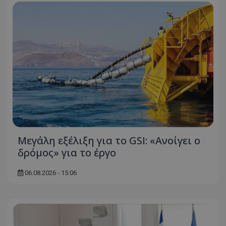
ASP.NET_SessionId
Microsoft Corporation
themasports.tothemaonline.co
Μεγάλη εξέλιξη για το GSI: «Ανοίγει ο
δρόμος» για το έργο
VISITOR_PRIVACY_METADATA
YouTube
.youtube.com
06.08.2026 - 15:06