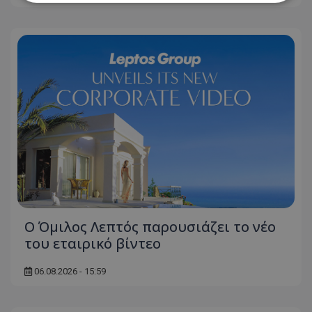
Απολύτως απαραίτητα
Απόδοσης
Στόχευσης
Λειτουργικότητας
Μη ταξινομημένα
Τα απολύτως απαραίτητα cookies επιτρέπουν
βασικές λειτουργίες του ιστότοπου, όπως τη
σύνδεση χρήστη και τη διαχείριση λογαριασμού.
Ο ιστότοπος δεν μπορεί να χρησιμοποιηθεί σωστά
χωρίς τα απολύτως απαραίτητα cookies.
Ονοματεπώνυμο
Προμηθευτής
/
Πεδίο
usprivacy
.lifenewscy.tothemaonline.com
Ο Όμιλος Λεπτός παρουσιάζει το νέο
του εταιρικό βίντεο
06.08.2026 - 15:59