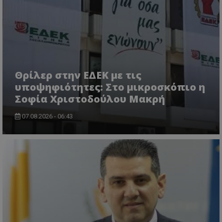
Θρίλερ στην ΕΔΕΚ με τις
υποψηφιότητες: Στο μικροσκόπιο η
usprivacy
.themasports.tothemaonline.co
Σοφία Χριστοδούλου Μακρή
07.08.2026 - 06:43