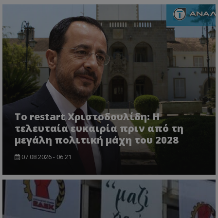
msToken
.tiktok.com
Το restart Χριστοδουλίδη: Η
τελευταία ευκαιρία πριν από τη
μεγάλη πολιτική μάχη του 2028
07.08.2026 - 06:21
CookieScriptConsent
CookieScript
www.tothemaonline.com